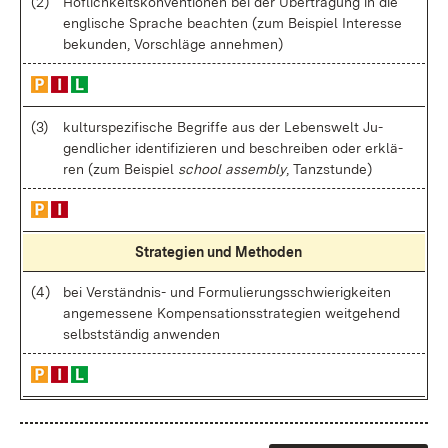
(2)
Höf­lich­keits­kon­ven­tio­nen bei der Über­tra­gung in die
eng­li­sche Spra­che be­ach­ten (zum Bei­spiel In­ter­es­se
be­kun­den, Vor­schlä­ge an­neh­men)
(3)
kul­tur­spe­zi­fi­sche Be­grif­fe aus der Le­bens­welt Ju­
gend­li­cher iden­ti­fi­zie­ren und be­schrei­ben oder er­klä­
ren (zum Bei­spiel
school as­sem­bly
, Tanz­stun­de)
Stra­te­gi­en und Me­tho­den
(4)
bei Ver­ständ­nis- und For­mu­lie­rungs­schwie­rig­kei­ten
an­ge­mes­se­ne Kom­pen­sa­ti­ons­stra­te­gi­en weit­ge­hend
selbst­stän­dig an­wen­den