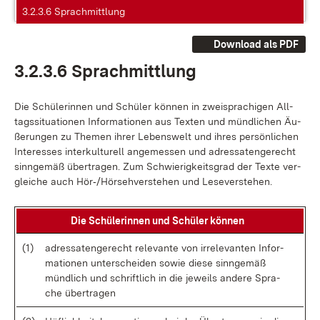
3.2.3.6 Sprachmittlung
Download als PDF
3.2.3.6 Sprach­mitt­lung
Die Schü­le­rin­nen und Schü­ler kön­nen in zwei­spra­chi­gen All­
tags­si­tua­tio­nen In­for­ma­tio­nen aus Tex­ten und münd­li­chen Äu­
ße­run­gen zu The­men ih­rer Le­bens­welt und ih­res per­sön­li­chen
In­ter­es­ses in­ter­kul­tu­rell an­ge­mes­sen und adres­sa­ten­ge­recht
sinn­ge­mäß über­tra­gen. Zum Schwie­rig­keits­grad der Tex­te ver­
glei­che auch Hör‑/Hör­seh­ver­ste­hen und Le­se­ver­ste­hen.
Die Schü­le­rin­nen und Schü­ler kön­nen
(1)
adres­sa­ten­ge­recht re­le­van­te von ir­rele­van­ten In­for­
ma­tio­nen un­ter­schei­den so­wie die­se sinn­ge­mäß
münd­lich und schrift­lich in die je­weils an­de­re Spra­
che über­tra­gen