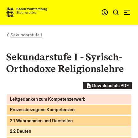
Zum Inhalt springen
Baden-Württemberg
Bildungspläne
Sekundarstufe I
Sekundarstufe I - Syrisch-
Orthodoxe Religionslehre
Download als PDF
Leitgedanken zum Kompetenzerwerb
Prozessbezogene Kompetenzen
2.1 Wahrnehmen und Darstellen
2.2 Deuten