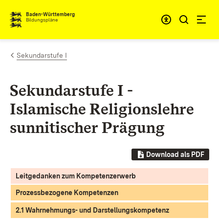
Zum Inhalt springen
Baden-Württemberg
Bildungspläne
Sekundarstufe I
Sekundarstufe I -
Islamische Religionslehre
sunnitischer Prägung
Download als PDF
Leitgedanken zum Kompetenzerwerb
Prozessbezogene Kompetenzen
2.1 Wahrnehmungs- und Darstellungskompetenz