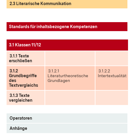
2.3 Literarische Kommunikation
Standards für inhaltsbezogene Kompetenzen
3.1 Klassen 11/12
3.1.1 Texte
erschließen
3.1.2
3.1.2.1
3.1.2.2
Grundbegriffe
Literaturtheoretische
Intertextualität
des
Grundlagen
Textvergleichs
3.1.3 Texte
vergleichen
Operatoren
Anhänge