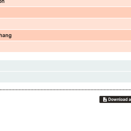
on
nhang
Download a