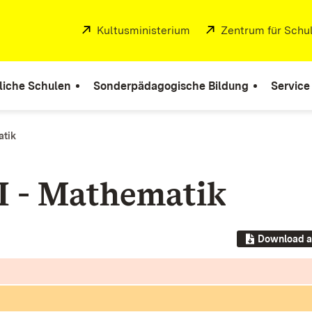
Extern:
Kultusministerium
(Öffnet in neuem Fenste
Extern:
Zentrum für Schul
liche Schulen
Sonderpädagogische Bildung
Service
tik
I - Mathematik
Download a