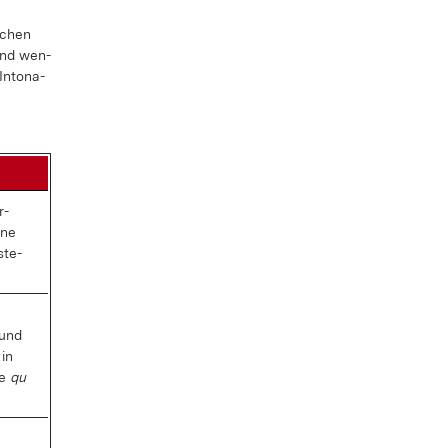
­schen
 und wen­
n­to­na­
r­
­ne
­ste­
und
 in
se
qu