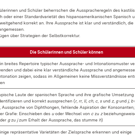
­le­rin­nen und Schü­ler be­herr­schen die Aus­spra­che­re­geln des kas­ti­li
h oder ei­ner Stan­dard­va­rie­tät des his­pano­ame­ri­ka­ni­schen Spa­nisch
weit­ge­hend kor­rekt an. Ih­re Aus­spra­che ist klar und ver­ständ­lich, die I
 an­ge­mes­sen.
ü­gen über Stra­te­gi­en der Selbst­kor­rek­tur.
Die Schü­le­rin­nen und Schü­ler kön­nen
in brei­tes Re­per­toire ty­pi­scher Aus­spra­che- und In­to­na­ti­ons­mus­ter ve
en­den und da­bei ei­ne klar ver­ständ­li­che Aus­spra­che und an­ge­mes­se
n­to­na­ti­on zei­gen, so­dass im All­ge­mei­nen kei­ne Miss­ver­ständ­nis­se ent
en
y­pi­sche Lau­te der spa­ni­schen Spra­che und ih­re gra­fi­sche Um­set­zung
den­ti­fi­zie­ren und kor­rekt aus­spre­chen (
r
,
rr
,
ll
,
ch
,
c
,
s
und
z
,
g
und
j
,
b
, Aus­spra­che von Di­phthon­gen, feh­len­de Aspi­ra­ti­on der Kon­so­nan­ten;
er Gra­fie: Ein­schie­ben des
u
oder Wech­sel von
c
zu
z
be­zie­hungs­wei­
oder
g
zu
j
zum Er­halt der Aus­spra­che, das stum­me
h
)
i­ni­ge re­prä­sen­ta­ti­ve Va­rie­tä­ten der Ziel­spra­che er­ken­nen und ei­ni­ge