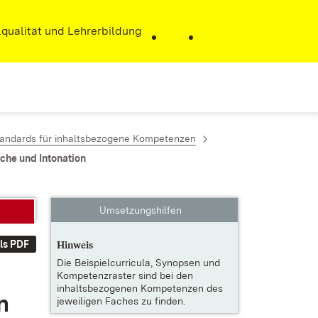
r)
qualität und Lehrerbildung
tandards für inhaltsbezogene Kompetenzen
ache und Intonation
Umsetzungshilfen
ls PDF
Hinweis
Die
Beispielcurricula, Synopsen und
Kompetenzraster
sind bei den
inhaltsbezogenen Kompetenzen des
on
jeweiligen Faches zu finden.