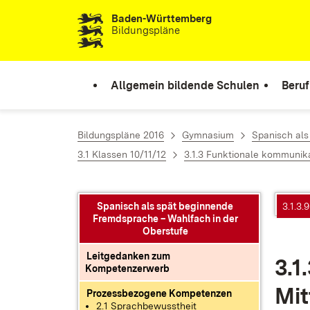
Baden-Württemberg
Zum Inhalt springen
Bildungspläne
Allgemein bildende Schulen
Beruf
Bildungspläne 2016
Gymnasium
Spanisch als
3.1 Klassen 10/11/12
3.1.3 Funktionale kommunik
Spanisch als spät beginnende
3.1.3.
Fremdsprache – Wahlfach in der
Oberstufe
Leitgedanken zum
3.1
Kompetenzerwerb
Mit
Prozessbezogene Kompetenzen
2.1 Sprachbewusstheit