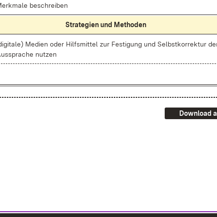
erk­ma­le be­schrei­ben
Stra­te­gi­en und Me­tho­den
di­gi­ta­le) Me­di­en oder Hilfs­mit­tel zur Fes­ti­gung und Selbst­kor­rek­tur de
us­spra­che nut­zen
Download a