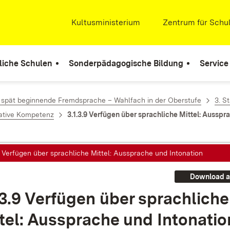
Extern:
Kultusministerium
(Öffnet in neuem Fenste
Extern:
Zentrum für Schul
liche Schulen
Sonderpädagogische Bildung
Service
 spät beginnende Fremdsprache – Wahlfach in der Oberstufe
3. S
ative Kompetenz
3.1.3.9 Verfügen über sprachliche Mittel: Ausspr
9 Verfügen über sprachliche Mittel: Aussprache und Intonation
Download a
.3.9 Ver­fü­gen über sprach­li­che
­tel: Aus­spra­che und In­to­na­ti­