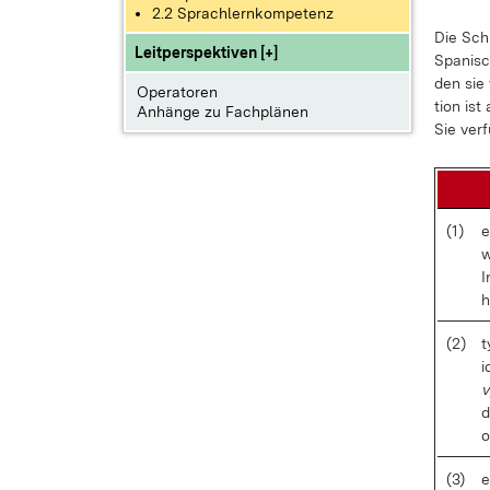
2.2 Sprachlernkompetenz
Die Schü
Leitperspektiven [+]
Spa­nisc
den sie 
Operatoren
ti­on ist
Anhänge zu Fachplänen
Sie ver­f
(1)
e
w
I
h
(2)
t
i
v
d
(3)
e