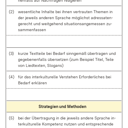
nen­falls auf Nach­fra­gen re­agie­ren
(2)
we­sent­li­che In­hal­te bei ih­nen ver­trau­ten The­men in
der je­weils an­de­ren Spra­che mög­lichst adres­sa­ten­
ge­recht und weit­ge­hend si­tua­ti­ons­an­ge­mes­sen zu­
sam­men­fas­sen
(3)
kur­ze Text­tei­le bei Be­darf sinn­ge­mäß über­tra­gen und
ge­ge­be­nen­falls über­set­zen (zum Bei­spiel Ti­tel, Tei­le
von Lied­tex­ten, Slo­gans)
(4)
für das in­ter­kul­tu­rel­le Ver­ste­hen Er­for­der­li­ches bei
Be­darf er­klä­ren
Stra­te­gi­en und Me­tho­den
(5)
bei der Über­tra­gung in die je­weils an­de­re Spra­che in­
ter­kul­tu­rel­le Kom­pe­tenz nut­zen und ent­spre­chen­de