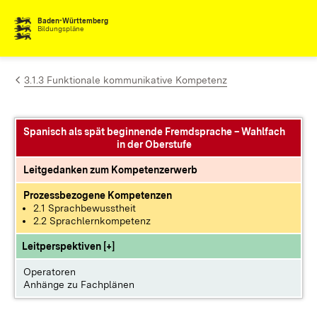
Zum Inhalt springen
Baden-Württemberg
Bildungspläne
3.1.3 Funktionale kommunikative Kompetenz
Spanisch als spät beginnende Fremdsprache – Wahlfach
in der Oberstufe
Leitgedanken zum Kompetenzerwerb
Prozessbezogene Kompetenzen
2.1 Sprachbewusstheit
2.2 Sprachlernkompetenz
Leitperspektiven [+]
Operatoren
Anhänge zu Fachplänen