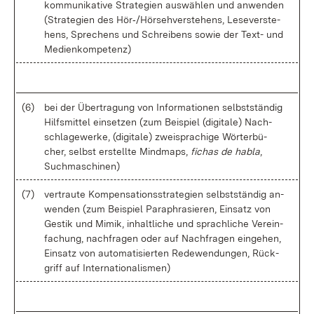
kom­mu­ni­ka­ti­ve Stra­te­gi­en aus­wäh­len und an­wen­den
(Stra­te­gi­en des Hör‑/Hör­seh­ver­ste­hens, Le­se­ver­ste­
hens, Spre­chens und Schrei­bens so­wie der Text- und
Me­di­en­kom­pe­tenz)
(6)
bei der Über­tra­gung von In­for­ma­tio­nen selbst­stän­dig
Hilfs­mit­tel ein­set­zen (zum Bei­spiel (di­gi­ta­le) Nach­
schla­ge­wer­ke, (di­gi­ta­le) zwei­spra­chi­ge Wör­ter­bü­
cher, selbst er­stell­te Mind­maps,
fichas de hab­la
,
Such­ma­schi­nen)
(7)
ver­trau­te Kom­pen­sa­ti­ons­stra­te­gi­en selbst­stän­dig an­
wen­den (zum Bei­spiel Pa­ra­phra­sie­ren, Ein­satz von
Ges­tik und Mi­mik, in­halt­li­che und sprach­li­che Ver­ein­
fa­chung, nach­fra­gen oder auf Nach­fra­gen ein­ge­hen,
Ein­satz von au­to­ma­ti­sier­ten Re­de­wen­dun­gen, Rück­
griff auf In­ter­na­tio­na­lis­men)