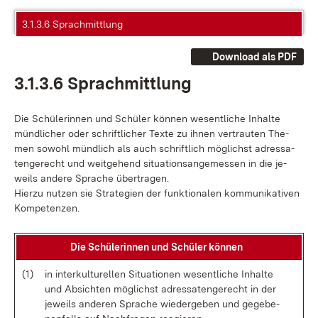
3.1.3.6 Sprachmittlung
Download als PDF
3.1.3.6 Sprach­mitt­lung
Die Schü­le­rin­nen und Schü­ler kön­nen we­sent­li­che In­hal­te
münd­li­cher oder schrift­li­cher Tex­te zu ih­nen ver­trau­ten The­
men so­wohl münd­lich als auch schrift­lich mög­lichst adres­sa­
ten­ge­recht und weit­ge­hend si­tua­ti­ons­an­ge­mes­sen in die je­
weils an­de­re Spra­che über­tra­gen.
Hier­zu nut­zen sie Stra­te­gi­en der funk­tio­na­len kom­mu­ni­ka­ti­ven
Kom­pe­ten­zen.
Die Schü­le­rin­nen und Schü­ler kön­nen
(1)
in in­ter­kul­tu­rel­len Si­tua­tio­nen we­sent­li­che In­hal­te
und Ab­sich­ten mög­lichst adres­sa­ten­ge­recht in der
je­weils an­de­ren Spra­che wie­der­ge­ben und ge­ge­be­