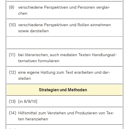
(9)
ver­schie­de­ne Per­spek­ti­ven und Per­so­nen ver­glei­
chen
(10)
ver­schie­de­ne Per­spek­ti­ven und Rol­len ein­neh­men
so­wie dar­stel­len
(11)
bei li­te­ra­ri­schen, auch me­dia­len Tex­ten Hand­lungs­al­
ter­na­ti­ven for­mu­lie­ren
(12)
ei­ne ei­ge­ne Hal­tung zum Text er­ar­bei­ten und dar­
stel­len
Stra­te­gi­en und Me­tho­den
(13)
[in 8/9/10]
(14)
Hilfs­mit­tel zum Ver­ste­hen und Pro­du­zie­ren von Tex­
ten her­an­zie­hen