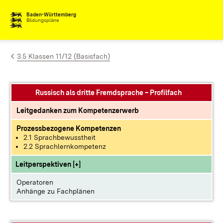
Zum Inhalt springen
Baden-Württemberg
Bildungspläne
3.5 Klassen 11/12 (Basisfach)
Russisch als dritte Fremdsprache – Profilfach
Leitgedanken zum Kompetenzerwerb
Prozessbezogene Kompetenzen
2.1 Sprachbewusstheit
2.2 Sprachlernkompetenz
Leitperspektiven [+]
Operatoren
Anhänge zu Fachplänen