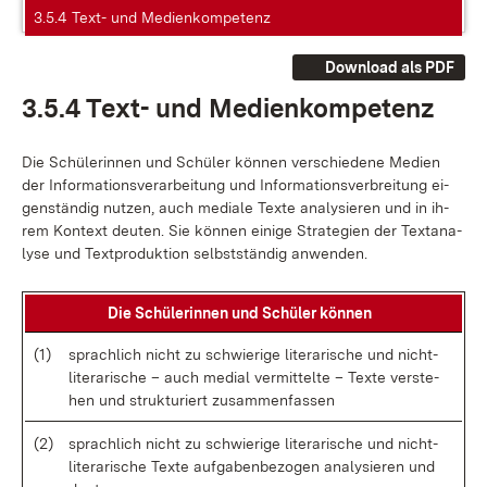
3.5.4 Text- und Medienkompetenz
Download als PDF
3.5.4 Text- und Me­di­en­kom­pe­tenz
Die Schü­le­rin­nen und Schü­ler kön­nen ver­schie­de­ne Me­di­en
der In­for­ma­ti­ons­ver­ar­bei­tung und In­for­ma­ti­ons­ver­brei­tung ei­
gen­stän­dig nut­zen, auch me­dia­le Tex­te ana­ly­sie­ren und in ih­
rem Kon­text deu­ten. Sie kön­nen ei­ni­ge Stra­te­gi­en der Text­ana­
ly­se und Text­pro­duk­ti­on selbst­stän­dig an­wen­den.
Die Schü­le­rin­nen und Schü­ler kön­nen
(1)
sprach­lich nicht zu schwie­ri­ge li­te­ra­ri­sche und nicht­
li­te­ra­ri­sche – auch me­di­al ver­mit­tel­te – Tex­te ver­ste­
hen und struk­tu­riert zu­sam­men­fas­sen
(2)
sprach­lich nicht zu schwie­ri­ge li­te­ra­ri­sche und nicht­
li­te­ra­ri­sche Tex­te auf­ga­ben­be­zo­gen ana­ly­sie­ren und