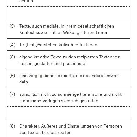
deu­ten
(3)
Tex­te, auch me­dia­le, in ih­rem ge­sell­schaft­li­chen
Kon­text so­wie in ih­rer Wir­kung in­ter­pre­tie­ren
(4)
ihr (Ers­t‑)Ver­ste­hen kri­tisch re­flek­tie­ren
(5)
ei­ge­ne krea­ti­ve Tex­te zu den re­zi­pier­ten Tex­ten ver­
fas­sen, ge­stal­ten und prä­sen­tie­ren
(6)
ei­ne vor­ge­ge­be­ne Text­sor­te in ei­ne an­de­re um­wan­
deln
(7)
sprach­lich nicht zu schwie­ri­ge li­te­ra­ri­sche und nicht­
li­te­ra­ri­sche Vor­la­gen sze­nisch ge­stal­ten
(8)
Cha­rak­ter, Äu­ße­res und Ein­stel­lun­gen von Per­so­nen
aus Tex­ten her­aus­ar­bei­ten