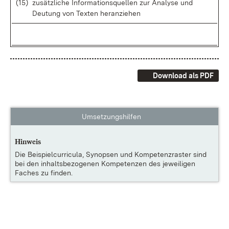
(15)
zu­sätz­li­che In­for­ma­ti­ons­quel­len zur Ana­ly­se und
Deu­tung von Tex­ten her­an­zie­hen
Download als PDF
Umsetzungshilfen
Hinweis
Die
Beispielcurricula, Synopsen und Kompetenzraster
sind
bei den inhaltsbezogenen Kompetenzen des jeweiligen
Faches zu finden.