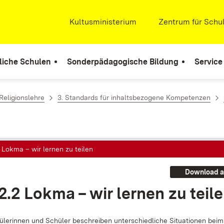
Extern:
Kultusministerium
(Öffnet in neuem Fenste
Extern:
Zentrum für Schul
liche Schulen
Sonderpädagogische Bildung
Service
Religionslehre
3. Standards für inhaltsbezogene Kompetenzen
2 Lokma – wir lernen zu teilen
Download a
.2.2 Lok­ma – wir ler­nen zu tei­l
­le­rin­nen und Schü­ler be­schrei­ben un­ter­schied­li­che Si­tua­tio­nen bei