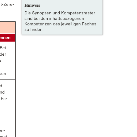
l-Ze­re­
Hinweis
Die
Synopsen und Kompetenzraster
sind bei den inhaltsbezogenen
Kompetenzen des jeweiligen Faches
zu finden.
ön­nen
 Bei­
oder
s
­
­ben
nd
und
 Es­
en­
­det