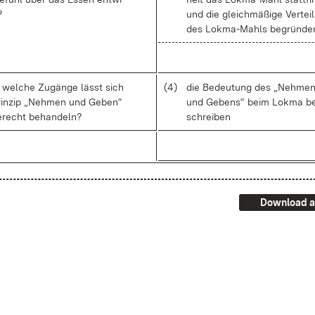
?
und die gleich­mä­ßi­ge Ver­tei
des Lok­ma-Mahls be­grün­de
wel­che Zu­gän­ge lässt sich
(4)
die Be­deu­tung des „Neh­me
in­zip „Neh­men und Ge­ben“
und Ge­bens“ beim Lok­ma b
e­recht be­han­deln?
schrei­ben
Download a