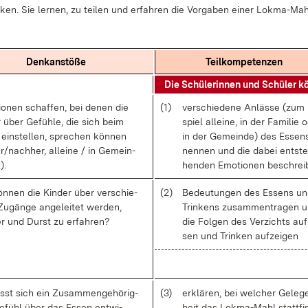
­ken. Sie ler­nen, zu tei­len und er­fah­ren die Vor­ga­ben ei­ner Lok­ma-Mah
Denk­an­stö­ße
Teil­kom­pe­ten­zen
Die Schü­le­rin­nen und Schü­ler k
tio­nen schaf­fen, bei de­nen die
(1)
ver­schie­de­ne An­läs­se (zum
r über Ge­füh­le, die sich beim
spiel al­lei­ne, in der Fa­mi­lie 
 ein­stel­len, spre­chen kön­nen
in der Ge­mein­de) des Es­sen
r/nach­her, al­lei­ne / in Ge­mein­
nen­nen und die da­bei ent­ste
).
hen­den Emo­tio­nen be­schrei
n­nen die Kin­der über ver­schie­
(2)
Be­deu­tun­gen des Es­sens u
u­gän­ge an­ge­lei­tet wer­den,
Trin­kens zu­sam­men­tra­gen 
r und Durst zu er­fah­ren?
die Fol­gen des Ver­zichts auf
sen und Trin­ken auf­zei­gen
sst sich ein Zu­sam­men­ge­hö­rig­
(3)
er­klä­ren, bei wel­cher Ge­le­g
ge­fühl über das Es­sen ent­wi­
heit das Lok­ma-Mahl statt­fin