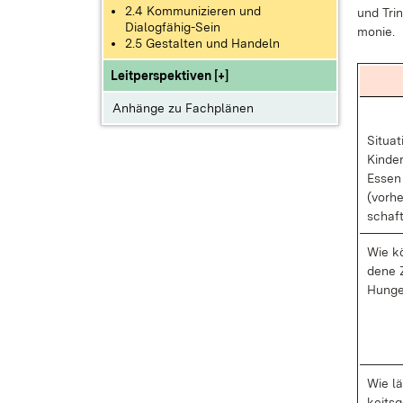
2.4 Kommunizieren und
und Trin
Dialogfähig-Sein
mo­nie.
2.5 Gestalten und Handeln
Leitperspektiven [+]
Anhänge zu Fachplänen
Si­tua­
Kin­de
Es­sen
(vor­he
schaft
Wie kö
de­ne Z
Hun­ge
Wie lä
keits­