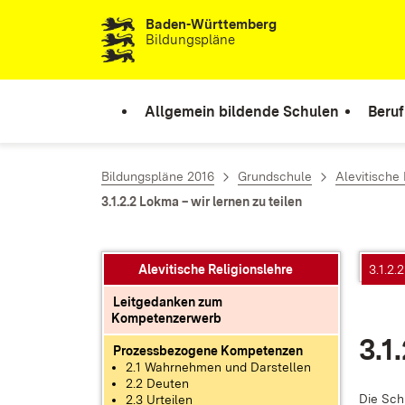
Baden-Württemberg
Zum Inhalt springen
Bildungspläne
Allgemein bildende Schulen
Beruf
Bildungspläne 2016
Grundschule
Alevitische 
3.1.2.2 Lokma – wir lernen zu teilen
Alevitische Religionslehre
3.1.2.
Leitgedanken zum
Kompetenzerwerb
3.1
Prozessbezogene Kompetenzen
2.1 Wahrnehmen und Darstellen
2.2 Deuten
Die Schü
2.3 Urteilen