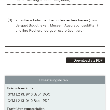
(8)
an au­ßer­schu­li­schen Lern­or­ten re­cher­chie­ren (zum
Bei­spiel Bi­blio­the­ken, Mu­se­en, Aus­gra­bungs­stät­ten)
und ih­re Re­cher­che­er­geb­nis­se prä­sen­tie­ren
Download als PDF
Umsetzungshilfen
Beispielcurricula
GYM L2 Kl. 9/10 Bsp.1 DOC
GYM L2 Kl. 9/10 Bsp.1 PDF
Fortbildungsmaterialien