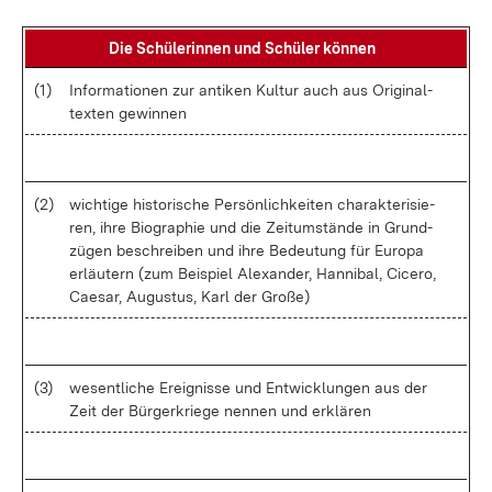
Die Schü­le­rin­nen und Schü­ler kön­nen
(1)
In­for­ma­tio­nen zur an­ti­ken Kul­tur auch aus Ori­gi­nal­
tex­ten ge­win­nen
(2)
wich­ti­ge his­to­ri­sche Per­sön­lich­kei­ten cha­rak­te­ri­sie­
ren, ih­re Bio­gra­phie und die Zeit­um­stän­de in Grund­
zü­gen be­schrei­ben und ih­re Be­deu­tung für Eu­ro­pa
er­läu­tern (zum Bei­spiel Alex­an­der, Han­ni­bal, Ci­ce­ro,
Cae­sar, Au­gus­tus, Karl der Gro­ße)
(3)
we­sent­li­che Er­eig­nis­se und Ent­wick­lun­gen aus der
Zeit der Bür­ger­krie­ge nen­nen und er­klä­ren