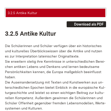
3.2.5 Antike Kultur
Download als PDF
3.2.5 An­ti­ke Kul­tur
Die Schü­le­rin­nen und Schü­ler ver­fü­gen über ein his­to­ri­sches
und kul­tu­rel­les Über­blicks­wis­sen über die An­ti­ke und nut­zen
es zur In­ter­pre­ta­ti­on la­tei­ni­scher Ori­gi­nal­tex­te.
Sie er­wei­tern ste­tig ih­re Kennt­nis­se in un­ter­schied­li­chen Be­rei­
chen an­ti­ken Le­bens und Den­kens und ler­nen be­deut­sa­me
Per­sön­lich­kei­ten ken­nen, die Eu­ro­pa maß­geb­lich be­ein­flusst
ha­ben.
Die Aus­ein­an­der­set­zung mit Tex­ten und Kunst­wer­ken aus un­
ter­schied­li­chen Epo­chen bie­tet Ein­blick in die eu­ro­päi­sche Kul­
tur­ge­schich­te und leis­tet so ei­nen wich­ti­gen Bei­trag zur kul­tu­
rel­len Kom­pe­tenz. Au­ßer­dem ge­win­nen die Schü­le­rin­nen und
Schü­ler Of­fen­heit ge­gen­über frem­den Le­bens­mo­del­len, Wer­te­
sys­te­men und Kul­tu­ren.