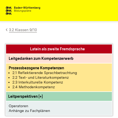
Zum Inhalt springen
Baden-Württemberg
Bildungspläne
3.2 Klassen 9/10
Latein als zweite Fremdsprache
Leitgedanken zum Kompetenzerwerb
Prozessbezogene Kompetenzen
2.1 Reflektierende Sprachbetrachtung
2.2 Text- und Literaturkompetenz
2.3 Interkulturelle Kompetenz
2.4 Methodenkompetenz
Leitperspektiven [+]
Operatoren
Anhänge zu Fachplänen