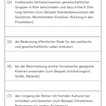
(4)
tra­di­tio­nel­le Ver­hal­tens­wei­sen ge­sell­schaft­li­cher
Grup­pen in Rom be­schrei­ben und da­zu kri­tisch Stel­
lung neh­men (zum Bei­spiel Stan­des­be­wusst­sein der
Se­na­to­ren, Macht­stre­ben Ein­zel­ner, Rück­zug in das
Pri­vat­le­ben)
(5)
die Be­deu­tung öf­fent­li­cher Re­de für das po­li­ti­sche
und ge­sell­schaft­li­che Le­ben er­läu­tern
(6)
bei der Be­schrei­bung an­ti­ker Kunst­wer­ke ge­eig­ne­te
Kri­te­ri­en an­wen­den (zum Bei­spiel Auf­stel­lungs­ort,
Grö­ße, Ma­te­ri­al)
(7)
den Um­gang der Rö­mer mit frem­den Kul­tu­ren be­
schrei­ben und be­wer­ten (zum Bei­spiel Chris­ten­tum,
Ro­ma­ni­sie­rung, an­de­re Re­li­gio­nen)