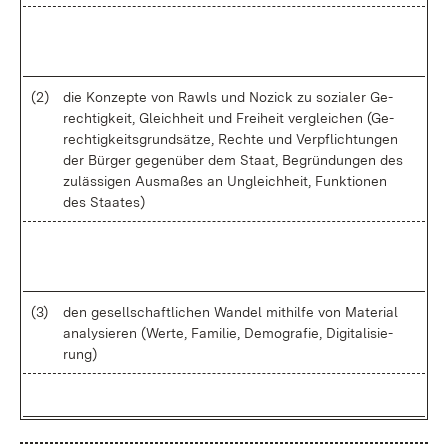
(2)
die Kon­zep­te von Rawls und No­zick zu so­zia­ler Ge­
rech­tig­keit, Gleich­heit und Frei­heit ver­glei­chen (Ge­
rech­tig­keits­grund­sät­ze, Rech­te und Ver­pflich­tun­gen
der Bür­ger ge­gen­über dem Staat, Be­grün­dun­gen des
zu­läs­si­gen Aus­ma­ßes an Un­gleich­heit, Funk­tio­nen
des Staa­tes)
(3)
den ge­sell­schaft­li­chen Wan­del mit­hil­fe von Ma­te­ri­al
ana­ly­sie­ren (Wer­te, Fa­mi­lie, De­mo­gra­fie, Di­gi­ta­li­sie­
rung)