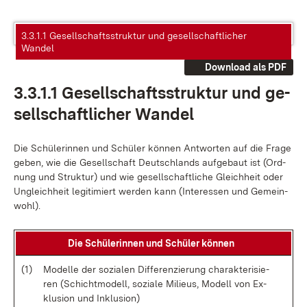
3.3.1.1 Gesellschaftsstruktur und gesellschaftlicher
Wandel
Download als PDF
3.3.1.1 Ge­sell­schafts­struk­tur und ge­
sell­schaft­li­cher Wan­del
Die Schü­le­rin­nen und Schü­ler kön­nen Ant­wor­ten auf die Fra­ge
ge­ben, wie die Ge­sell­schaft Deutsch­lands auf­ge­baut ist (Ord­
nung und Struk­tur) und wie ge­sell­schaft­li­che Gleich­heit oder
Un­gleich­heit le­gi­ti­miert wer­den kann (In­ter­es­sen und Ge­mein­
wohl).
Die Schü­le­rin­nen und Schü­ler kön­nen
(1)
Mo­del­le der so­zia­len Dif­fe­ren­zie­rung cha­rak­te­ri­sie­
ren (Schicht­mo­dell, so­zia­le Mi­lieus, Mo­dell von Ex­
klu­si­on und In­k­lu­si­on)