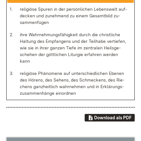
1.
re­li­giö­se Spu­ren in der per­sön­li­chen Le­bens­welt auf­
de­cken und zu­neh­mend zu ei­nem Ge­samt­bild zu­
sam­men­fü­gen
2.
ih­re Wahr­neh­mungs­fä­hig­keit durch die christ­li­che
Hal­tung des Emp­fan­gens und der Teil­ha­be ver­tie­fen,
wie sie in ih­rer gan­zen Tie­fe im zen­tra­len Heils­ge­
sche­hen der gött­li­chen Lit­ur­gie er­fah­ren wer­den
kann
3.
re­li­giö­se Phä­no­me­ne auf un­ter­schied­li­chen Ebe­nen
des Hö­rens, des Se­hens, des Schme­ckens, des Rie­
chens ganz­heit­lich wahr­neh­men und in Er­klä­rungs­
zu­sam­men­hän­ge ein­ord­nen
Download als PDF