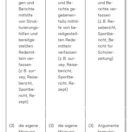
gen und
und Be­
und Be­
Be­rich­te
rich­te ge­
rich­te ver­
mit­hil­fe
ge­be­nen­
fas­sen
von Struk­
falls mit­hil­
(z. B. Rei­
tu­rie­rungs­
fe von be­
se­be­richt,
hil­fen und
reit­ge­stell­
Sport­be­
be­reit­ge­
ten Re­de­
richt, Be­
stell­ten
mit­teln
richt für
Re­de­mit­
ver­fas­sen
Schü­ler­
teln ver­
(z. B.
sur­
zei­tung)
fas­sen
vey
, Rei­se­
(z. B.
sur­
be­richt,
vey
, Rei­se­
Sport­be­
be­richt,
richt, Re­
Sport­be­
zept)
richt, Re­
zept)
(3)
die ei­ge­ne
(3)
die ei­ge­ne
(3)
Ar­gu­men­te
Mei­nung
Mei­nung
for­mu­lie­