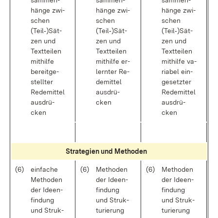
sam­men­
sam­men­
sam­men­
hän­ge zwi­
hän­ge zwi­
hän­ge zwi­
schen
schen
schen
(Teil‑)Sät­
(Teil‑)Sät­
(Teil‑)Sät­
zen und
zen und
zen und
Text­tei­len
Text­tei­len
Text­tei­len
mit­hil­fe
mit­hil­fe er­
mit­hil­fe va­
be­reit­ge­
lern­ter Re­
ria­bel ein­
stell­ter
de­mit­tel
ge­setz­ter
Re­de­mit­tel
aus­drü­
Re­de­mit­tel
aus­drü­
cken
aus­drü­
cken
cken
Stra­te­gi­en und Me­tho­den
(6)
ein­fa­che
(6)
Me­tho­den
(6)
Me­tho­den
Me­tho­den
der Ide­en­
der Ide­en­
der Ide­en­
fin­dung
fin­dung
fin­dung
und Struk­
und Struk­
und Struk­
tu­rie­rung
tu­rie­rung