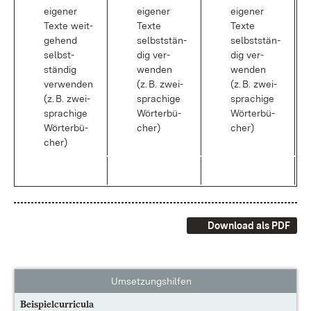
ei­ge­ner
ei­ge­ner
ei­ge­ner
Tex­te weit­
Tex­te
Tex­te
ge­hend
selbst­stän­
selbst­stän­
selbst­
dig ver­
dig ver­
stän­dig
wen­den
wen­den
ver­wen­den
(z. B. zwei­
(z. B. zwei­
(z. B. zwei­
spra­chi­ge
spra­chi­ge
spra­chi­ge
Wör­ter­bü­
Wör­ter­bü­
Wör­ter­bü­
cher)
cher)
cher)
Download als PDF
Umsetzungshilfen
Beispielcurricula