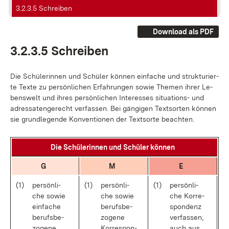
3.2.3.5 Schreiben
Download als PDF
3.2.3.5 Schrei­ben
Die Schü­le­rin­nen und Schü­ler kön­nen ein­fa­che und struk­tu­rier­
te Tex­te zu per­sön­li­chen Er­fah­run­gen so­wie The­men ih­rer Le­
bens­welt und ih­res per­sön­li­chen In­ter­es­ses si­tua­ti­ons- und
adres­sa­ten­ge­recht ver­fas­sen. Bei gän­gi­gen Text­sor­ten kön­nen
sie grund­le­gen­de Kon­ven­tio­nen der Text­sor­te be­ach­ten.
Die Schü­le­rin­nen und Schü­ler kön­nen
G
M
E
(1)
per­sön­li­
(1)
per­sön­li­
(1)
per­sön­li­
che so­wie
che so­wie
che Kor­re­
ein­fa­che
be­rufs­be­
spon­denz
be­rufs­be­
zo­ge­ne
ver­fas­sen,
zo­ge­ne
Kor­re­spon­
auch aus