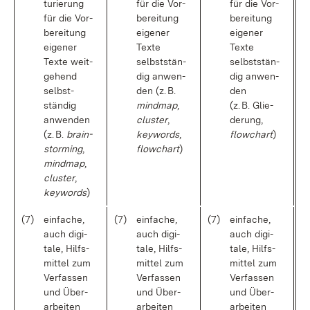
tu­rie­rung
für die Vor­
für die Vor­
für die Vor­
be­rei­tung
be­rei­tung
be­rei­tung
ei­ge­ner
ei­ge­ner
ei­ge­ner
Tex­te
Tex­te
Tex­te weit­
selbst­stän­
selbst­stän­
ge­hend
dig an­wen­
dig an­wen­
selbst­
den (z. B.
den
stän­dig
mind­map
,
(z. B. Glie­
an­wen­den
clus­ter
,
de­rung,
(z. B.
brain­
key­words
,
flow­chart
)
stor­ming
,
flow­chart
)
mind­map
,
clus­ter
,
key­words
)
(7)
ein­fa­che,
(7)
ein­fa­che,
(7)
ein­fa­che,
auch di­gi­
auch di­gi­
auch di­gi­
ta­le, Hilfs­
ta­le, Hilfs­
ta­le, Hilfs­
mit­tel zum
mit­tel zum
mit­tel zum
Ver­fas­sen
Ver­fas­sen
Ver­fas­sen
und Über­
und Über­
und Über­
ar­bei­ten
ar­bei­ten
ar­bei­ten