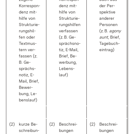
Kor­re­spon­
denz mit­
der Per­
denz mit­
hil­fe von
spek­ti­ve
hil­fe von
Struk­tu­rie­
an­de­rer
Struk­tu­rie­
rungs­hil­fen
Per­so­nen
rungs­hil­
ver­fas­sen
(z. B.
ag­o­ny
fen oder
(z. B. Ge­
aunt
, Brief,
Text­mus­
sprächs­no­
Ta­ge­buch­
tern ver­
tiz, E-Mail,
ein­trag)
fas­sen (z.
Brief, Be­
B. Ge­
wer­bung,
sprächs­
Le­bens­
no­tiz, E-
lauf)
Mail, Brief,
Be­wer­
bung, Le­
bens­lauf)
(2)
kur­ze Be­
(2)
Be­schrei­
(2)
Be­schrei­
schrei­bun­
bun­gen
bun­gen