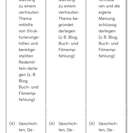
zu ei­nem
zu ei­nem
ren und die
ver­trau­ten
ver­trau­ten
ei­ge­ne
The­ma
The­ma be­
Mei­nung
mit­hil­fe
grün­det
schlüs­sig
von Struk­
dar­le­gen
dar­le­gen
tu­rie­rungs­
(z. B. Blog,
(z. B. Blog,
hil­fen und
Buch- und
Buch- und
be­reit­ge­
Film­emp­
Film­emp­
stell­ten
feh­lung)
feh­lung)
Re­de­mit­
teln dar­le­
gen (z. B.
Blog,
Buch- und
Film­emp­
feh­lung)
(4)
Ge­schich­
(4)
Ge­schich­
(4)
Ge­schich­
ten, Ge­
ten, Ge­
ten, Ge­