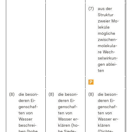
(7)
aus der
Struk­tur
zwei­er Mo­
le­kü­le
mög­li­che
zwi­schen­
mo­le­ku­la­
re Wech­
sel­wir­kun­
gen ab­lei­
ten
(8)
die be­son­
(8)
die be­son­
(8)
die be­son­
de­ren Ei­
de­ren Ei­
de­ren Ei­
gen­schaf­
gen­schaf­
gen­schaf­
ten von
ten von
ten von
Was­ser
Was­ser er­
Was­ser er­
be­schrei­
klä­ren (ho­
klä­ren
ben (ho­he
he Sie­de­
(Dich­te­