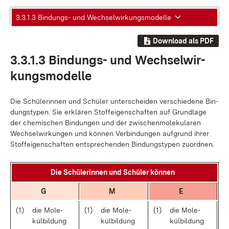
3.3.1.3 Bindungs- und Wechselwirkungsmodelle
Download als PDF
3.3.1.3 Bin­dungs- und Wech­sel­wir­
kungs­mo­del­le
Die Schü­le­rin­nen und Schü­ler un­ter­schei­den ver­schie­de­ne Bin­
dungs­ty­pen. Sie er­klä­ren Stof­f­ei­gen­schaf­ten auf Grund­la­ge
der che­mi­schen Bin­dun­gen und der zwi­schen­mo­le­ku­la­ren
Wech­sel­wir­kun­gen und kön­nen Ver­bin­dun­gen auf­grund ih­rer
Stof­f­ei­gen­schaf­ten ent­spre­chen­den Bin­dungs­ty­pen zu­ord­nen.
Die Schü­le­rin­nen und Schü­ler kön­nen
G
M
E
(1)
die Mo­le­
(1)
die Mo­le­
(1)
die Mo­le­
kül­bil­dung
kül­bil­dung
kül­bil­dung