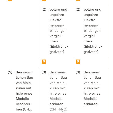
(2)
po­la­re und
(2)
po­la­re und
un­po­la­re
un­po­la­re
Elek­tro­
Elek­tro­
nen­paar­
nen­paar­
bin­dun­gen
bin­dun­gen
ver­glei­
ver­glei­
chen
chen
(Elek­tro­ne­
(Elek­tro­ne­
ga­ti­vi­tät)
ga­ti­vi­tät)
(3)
den räum­
(3)
den räum­
(3)
den räum­
li­chen Bau
li­chen Bau
li­chen Bau
von Mo­le­
von Mo­le­
von Mo­le­
kü­len mit­
kü­len mit­
kü­len mit­
hil­fe ei­nes
hil­fe ei­nes
hil­fe ei­nes
Mo­dells
Mo­dells
Mo­dells
be­schrei­
er­klä­ren
er­klä­ren
ben (CH
,
(CH
, H
O)
4
4
2