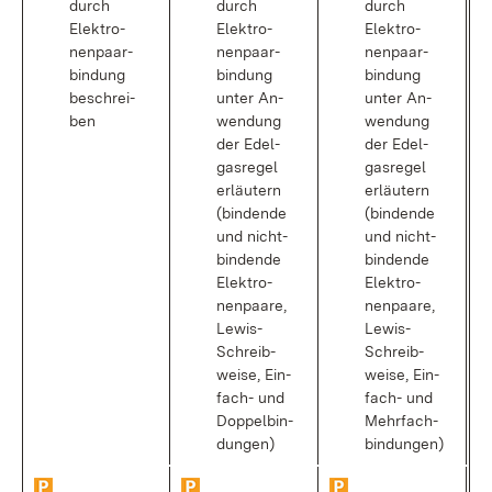
durch
durch
durch
Elek­tro­
Elek­tro­
Elek­tro­
nen­paar­
nen­paar­
nen­paar­
bin­dung
bin­dung
bin­dung
be­schrei­
un­ter An­
un­ter An­
ben
wen­dung
wen­dung
der Edel­
der Edel­
gas­re­gel
gas­re­gel
er­läu­tern
er­läu­tern
(bin­den­de
(bin­den­de
und nicht­
und nicht­
bin­den­de
bin­den­de
Elek­tro­
Elek­tro­
nen­paa­re,
nen­paa­re,
Le­wis-
Le­wis-
Schreib­
Schreib­
wei­se, Ein­
wei­se, Ein­
fach- und
fach- und
Dop­pel­bin­
Mehr­fach­
dun­gen)
bin­dun­gen)