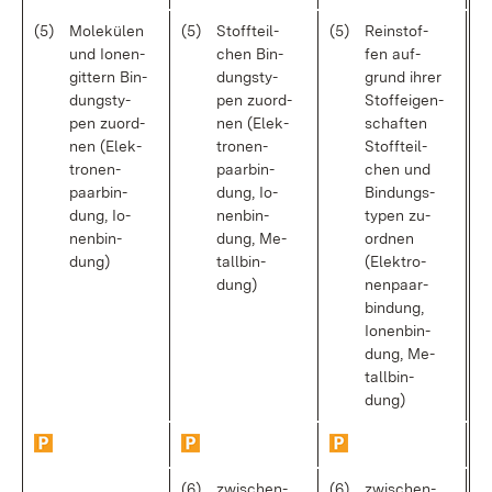
(5)
Mo­le­kü­len
(5)
Stoff­teil­
(5)
Rein­stof­
und Io­nen­
chen Bin­
fen auf­
git­tern Bin­
dungs­ty­
grund ih­rer
dungs­ty­
pen zu­ord­
Stof­f­ei­gen­
pen zu­ord­
nen (Elek­
schaf­ten
nen (Elek­
tro­nen­
Stoff­teil­
tro­nen­
paar­bin­
chen und
paar­bin­
dung, Io­
Bin­dungs­
dung, Io­
nen­bin­
ty­pen zu­
nen­bin­
dung, Me­
ord­nen
dung)
tall­bin­
(Elek­tro­
dung)
nen­paar­
bin­dung,
Io­nen­bin­
dung, Me­
tall­bin­
dung)
(6)
zwi­schen­
(6)
zwi­schen­