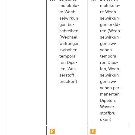
mo­le­ku­la­
mo­le­ku­la­
re Wech­
re Wech­
sel­wir­kun­
sel­wir­kun­
gen be­
gen er­klä­
schrei­ben
ren (Wech­
(Wech­sel­
sel­wir­kun­
wir­kun­gen
gen zwi­
zwi­schen
schen
tem­po­rä­
tem­po­rä­
ren Di­po­
ren Di­po­
len, Was­
len, Wech­
ser­stoff­
sel­wir­kun­
brü­cken)
gen zwi­
schen per­
ma­nen­ten
Di­po­len,
Was­ser­
stoff­brü­
cken)