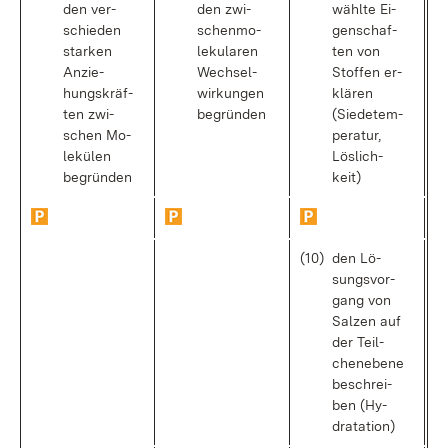
den ver­
den zwi­
wähl­te Ei­
schie­den
schen­mo­
gen­schaf­
star­ken
le­ku­la­ren
ten von
An­zie­
Wech­sel­
Stof­fen er­
hungs­kräf­
wir­kun­gen
klä­ren
ten zwi­
be­grün­den
(Sie­de­tem­
schen Mo­
pe­ra­tur,
le­kü­len
Lös­lich­
be­grün­den
keit)
(10)
den Lö­
sungs­vor­
gang von
Sal­zen auf
der Teil­
chen­ebe­ne
be­schrei­
ben (Hy­
drata­ti­on)