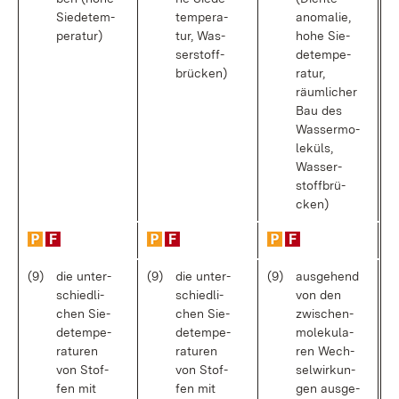
Sie­de­tem­
tem­pe­ra­
ano­ma­lie,
pe­ra­tur)
tur, Was­
ho­he Sie­
ser­stoff­
de­tem­pe­
brü­cken)
ra­tur,
räum­li­cher
Bau des
Was­ser­mo­
le­küls,
Was­ser­
stoff­brü­
cken)
(9)
die un­ter­
(9)
die un­ter­
(9)
aus­ge­hend
schied­li­
schied­li­
von den
chen Sie­
chen Sie­
zwi­schen­
de­tem­pe­
de­tem­pe­
mo­le­ku­la­
ra­tu­ren
ra­tu­ren
ren Wech­
von Stof­
von Stof­
sel­wir­kun­
fen mit
fen mit
gen aus­ge­