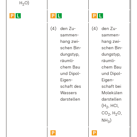
H
O)
2
(4)
den Zu­
(4)
den Zu­
sam­men­
sam­men­
hang zwi­
hang zwi­
schen Bin­
schen Bin­
dungs­typ,
dungs­typ,
räum­li­
räum­li­
chem Bau
chem Bau
und Di­pol-
und Di­pol-
Ei­gen­
Ei­gen­
schaft des
schaft bei
Was­sers
Mo­le­kü­len
dar­stel­len
dar­stel­len
(H
, HCl,
2
CO
, H
O,
2
2
NH
)
3