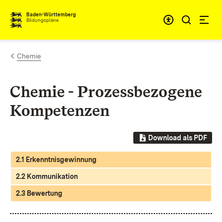
Zum Inhalt springen
Baden-Württemberg
Bildungspläne
Chemie
Chemie - Prozessbezogene
Kompetenzen
Download als PDF
2.1 Erkenntnisgewinnung
2.2 Kommunikation
2.3 Bewertung