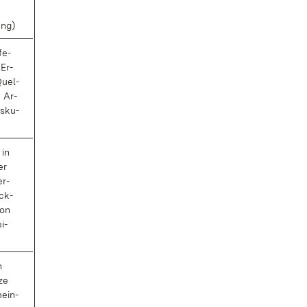
ung)
fe­
 Er­
Quel­
e Ar­
is­ku­
 in
er
er­
ick­
­on
i­
n
­ze
mein­