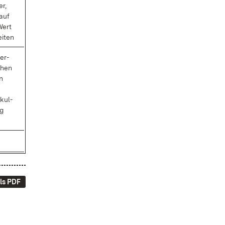
er,
 auf
 Wert
i­ten
ßer­
­chen
rn
 kul­
ng
ls PDF