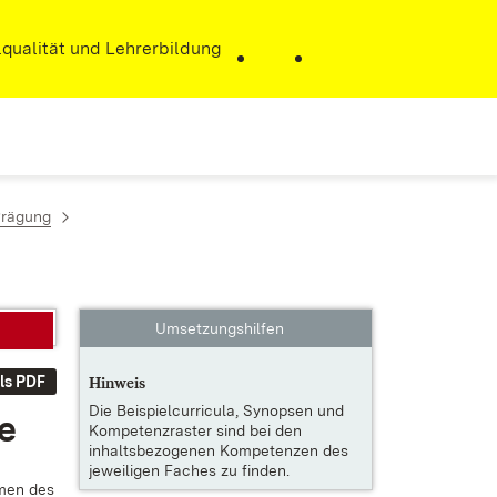
r)
qualität und Lehrerbildung
Prägung
Umsetzungshilfen
ls PDF
Hinweis
Die
Beispielcurricula, Synopsen und
te
Kompetenzraster
sind bei den
inhaltsbezogenen Kompetenzen des
jeweiligen Faches zu finden.
r­men des