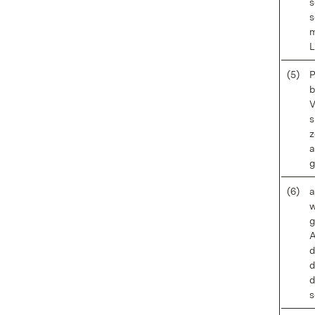
s
s
m
L
(5)
P
b
V
s
z
a
g
(6)
a
w
g
A
d
d
d
s