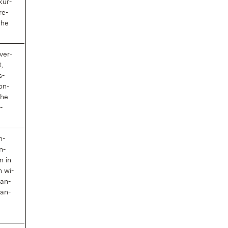
­kur­
re­
sche
­ver­
t,
s­
Kon­
che
­
n­
n­
m in
n wi­
Han­
­an­