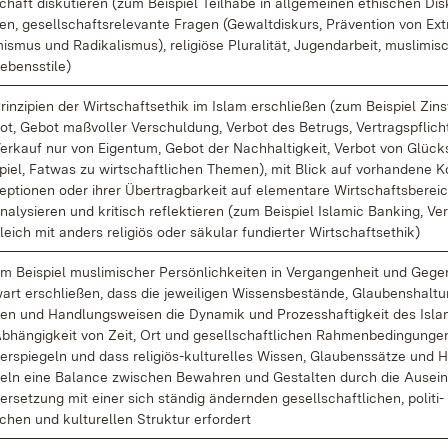
chaft dis­ku­tie­ren (zum Bei­spiel Teil­ha­be in all­ge­mei­nen ethi­schen Dis
en, ge­sell­schafts­re­le­van­te Fra­gen (Ge­walt­dis­kurs, Prä­ven­ti­on von Ex­t
is­mus und Ra­di­ka­lis­mus), re­li­giö­se Plu­ra­li­tät, Ju­gend­ar­beit, mus­li­mi­
e­bens­sti­le)
rin­zi­pi­en der Wirt­schafts­ethik im Is­lam er­schlie­ßen (zum Bei­spiel Zins
ot, Ge­bot maß­vol­ler Ver­schul­dung, Ver­bot des Be­trugs, Ver­trags­pflich
er­kauf nur von Ei­gen­tum, Ge­bot der Nach­hal­tig­keit, Ver­bot von Glück
piel, Fat­was zu wirt­schaft­li­chen The­men), mit Blick auf vor­han­de­ne 
ep­tio­nen oder ih­rer Über­trag­bar­keit auf ele­men­ta­re Wirt­schafts­be­rei­
na­ly­sie­ren und kri­tisch re­flek­tie­ren (zum Bei­spiel Is­la­mic Ban­king, Ver
leich mit an­ders re­li­gi­ös oder sä­ku­lar fun­dier­ter Wirt­schafts­ethik)
m Bei­spiel mus­li­mi­scher Per­sön­lich­kei­ten in Ver­gan­gen­heit und Ge­ge
art er­schlie­ßen, dass die je­wei­li­gen Wis­sens­be­stän­de, Glau­bens­hal­tu
en und Hand­lungs­wei­sen die Dy­na­mik und Pro­zess­haf­tig­keit des Is­la
b­hän­gig­keit von Zeit, Ort und ge­sell­schaft­li­chen Rah­men­be­din­gun­ge
er­spie­geln und dass re­li­gi­ös-kul­tu­rel­les Wis­sen, Glau­bens­sät­ze und 
eln ei­ne Ba­lan­ce zwi­schen Be­wah­ren und Ge­stal­ten durch die Aus­ein
er­set­zung mit ei­ner sich stän­dig än­dern­den ge­sell­schaft­li­chen, po­li­ti­
chen und kul­tu­rel­len Struk­tur er­for­dert