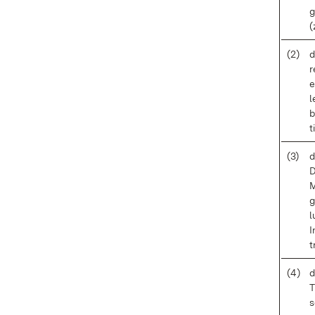
g
(
(2)
d
r
e
l
b
t
(3)
d
D
M
g
l
I
t
(4)
d
T
s