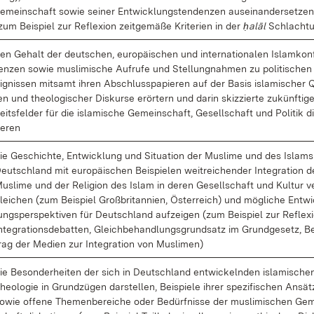
e­mein­schaft so­wie sei­ner Ent­wick­lungs­ten­den­zen aus­ein­an­der­set­zen
zum Bei­spiel zur Re­fle­xi­on zeit­ge­mä­ße Kri­te­ri­en in der
ḥalāl
Schlach­t
en Ge­halt der deut­schen, eu­ro­päi­schen und in­ter­na­tio­na­len Is­lam­kon­
en­zen so­wie mus­li­mi­sche Auf­ru­fe und Stel­lung­nah­men zu po­li­ti­schen
ig­nis­sen mit­samt ih­ren Ab­schluss­pa­pie­ren auf der Ba­sis is­la­mi­scher 
en und theo­lo­gi­scher Dis­kur­se er­ör­tern und dar­in skiz­zier­te zu­künf­ti­g
eits­fel­der für die is­la­mi­sche Ge­mein­schaft, Ge­sell­schaft und Po­li­tik d
ie­ren
ie Ge­schich­te, Ent­wick­lung und Si­tua­ti­on der Mus­li­me und des Is­lams
eutsch­land mit eu­ro­päi­schen Bei­spie­len weit­rei­chen­der In­te­gra­ti­on d
us­li­me und der Re­li­gi­on des Is­lam in de­ren Ge­sell­schaft und Kul­tur v
lei­chen (zum Bei­spiel Groß­bri­tan­ni­en, Ös­ter­reich) und mög­li­che Ent­w
ungs­per­spek­ti­ven für Deutsch­land auf­zei­gen (zum Bei­spiel zur Re­fle­xi
n­te­gra­ti­ons­de­bat­ten, Gleich­be­hand­lungs­grund­satz im Grund­ge­setz, Be
rag der Me­di­en zur In­te­gra­ti­on von Mus­li­men)
ie Be­son­der­hei­ten der sich in Deutsch­land ent­wi­ckeln­den is­la­mi­sche
heo­lo­gie in Grund­zü­gen dar­stel­len, Bei­spie­le ih­rer spe­zi­fi­schen An­sät
o­wie of­fe­ne The­men­be­rei­che oder Be­dürf­nis­se der mus­li­mi­schen Ge­