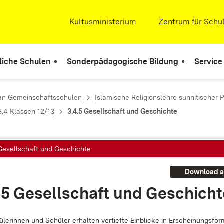
Extern:
Kultusministerium
(Öffnet in neuem Fenste
Extern:
Zentrum für Schul
liche Schulen
Sonderpädagogische Bildung
Service
 an Gemeinschaftsschulen
Islamische Religionslehre sunnitischer 
3.4 Klassen 12/13
3.4.5 Gesellschaft und Geschichte
 Gesellschaft und Geschichte
Download a
.5 Ge­sell­schaft und Ge­schich­
le­rin­nen und Schü­ler er­hal­ten ver­tief­te Ein­bli­cke in Er­schei­nungs­fo