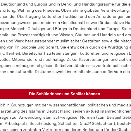
n Deutsch­land und Eu­ro­pa und in Denk- und Hand­lungs­räu­me für die ei
er­or­tung, Wah­rung des Frie­dens, Über­nah­me glo­ba­ler Ver­ant­wor­tung, 
chen der Über­tra­gung kul­tu­rel­ler Tra­di­ti­on und den An­for­de­run­gen ei
be­zie­hungs­wei­se post­mo­der­nen Ge­sell­schaft so­wie für das ak­ti­ve Ha
di­ger Mensch, Gläu­bi­ger und Bür­ger in Deutsch­land und Eu­ro­pa. Sie er
a­mik und Pro­zess­haf­tig­keit von Wis­sen, Glau­ben und Han­deln und er­s
en und Werk her­aus­ra­gen­der mus­li­mi­scher Ge­stal­ten so­wie die his­to­r
ung von Phi­lo­so­phie und Schrift. Sie ent­wi­ckeln durch die Wür­di­gung al
n Of­fen­heit, Be­reit­schaft zu le­bens­lan­gem kul­tu­rel­len und re­li­giö­sen 
vol­les Mit­ein­an­der und nach­hal­ti­ge Zu­kunfts­vor­stel­lun­gen und zie­he
ng ei­nes mün­di­gen re­li­giö­sen Selbst­ver­ständ­nis­ses zen­tra­le po­li­ti­sche
i­che und kul­tu­rel­le Dis­kur­se so­wohl in­ner­halb als auch au­ßer­halb des
Die Schü­le­rin­nen und Schü­ler kön­nen
ich in Grund­zü­gen mit der wis­sen­schaft­li­chen, po­li­ti­schen und me­dia­
ar­stel­lung des Is­lams in Deutsch­land, sei­nen ak­tu­ell is­lam­recht­li­che
ra­gen zur An­wen­dung is­la­misch-re­li­giö­ser Nor­men (zum Bei­spiel Ge­b
m Ar­beits­platz, Be­schnei­dung, Schäch­ten (
ḥalāl
Schlach­ten), Be­stat­
ung), sei­nen zen­tra­len Ver­tre­tern und de­ren Be­deu­tung für die Glau­b