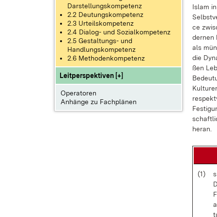
Darstellungskompetenz
Is­lam i
2.2 Deutungskompetenz
Selbst­v
2.3 Urteilskompetenz
ce zwi­s
2.4 Dialog- und Sozialkompetenz
der­nen 
2.5 Gestaltungs- und
als mün­
Handlungskompetenz
die Dy­n
2.6 Methodenkompetenz
ßen Le­b
Leitperspektiven [+]
Be­deu­t
Kul­tu­re
Operatoren
re­spekt­
Anhänge zu Fachplänen
Fes­ti­gu
schaft­l
her­an.
(1)
s
D
F
a
t