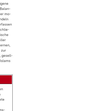
­ge­ne
Ba­lan­
­ner mo­
n­deln
­fas­sen
chlie­
i­sche
­ler
Ler­nen,
n zur
, ge­sell­
 Is­lams
len
n
e­te
ens­