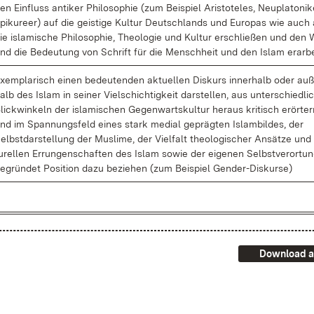
en Ein­fluss an­ti­ker Phi­lo­so­phie (zum Bei­spiel Aris­to­te­les, Neu­pla­to­ni­k
pi­ku­re­er) auf die geis­ti­ge Kul­tur Deutsch­lands und Eu­ro­pas wie auch
ie is­la­mi­sche Phi­lo­so­phie, Theo­lo­gie und Kul­tur er­schlie­ßen und den
nd die Be­deu­tung von Schrift für die Mensch­heit und den Is­lam er­ar­be
x­em­pla­risch ei­nen be­deu­ten­den ak­tu­el­len Dis­kurs in­ner­halb oder au­
alb des Is­lam in sei­ner Viel­schich­tig­keit dar­stel­len, aus un­ter­schied­li
lick­win­keln der is­la­mi­schen Ge­gen­warts­kul­tur her­aus kri­tisch er­ör­te
nd im Span­nungs­feld ei­nes stark me­di­al ge­präg­ten Is­lam­bil­des, der
elbst­dar­stel­lung der Mus­li­me, der Viel­falt theo­lo­gi­scher An­sät­ze und
u­rel­len Er­run­gen­schaf­ten des Is­lam so­wie der ei­ge­nen Selbst­ver­or­tu
e­grün­det Po­si­ti­on da­zu be­zie­hen (zum Bei­spiel Gen­der-Dis­kur­se)
Download a