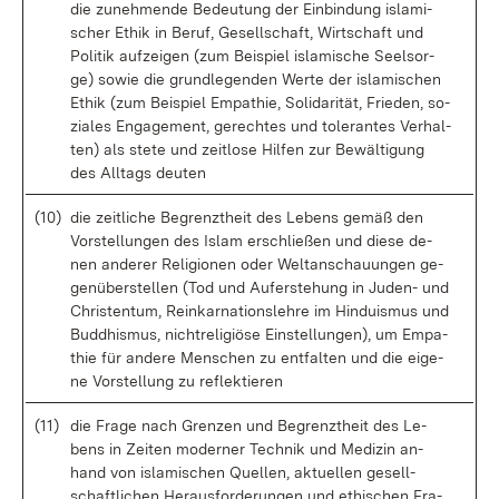
die zu­neh­men­de Be­deu­tung der Ein­bin­dung is­la­mi­
scher Ethik in Be­ruf, Ge­sell­schaft, Wirt­schaft und
Po­li­tik auf­zei­gen (zum Bei­spiel is­la­mi­sche Seel­sor­
ge) so­wie die grund­le­gen­den Wer­te der is­la­mi­schen
Ethik (zum Bei­spiel Em­pa­thie, So­li­da­ri­tät, Frie­den, so­
zia­les En­ga­ge­ment, ge­rech­tes und to­le­ran­tes Ver­hal­
ten) als ste­te und zeit­lo­se Hil­fen zur Be­wäl­ti­gung
des All­tags deu­ten
(10)
die zeit­li­che Be­grenzt­heit des Le­bens ge­mäß den
Vor­stel­lun­gen des Is­lam er­schlie­ßen und die­se de­
nen an­de­rer Re­li­gio­nen oder Welt­an­schau­un­gen ge­
gen­über­stel­len (Tod und Auf­er­ste­hung in Ju­den- und
Chris­ten­tum, Re­inkar­na­ti­ons­leh­re im Hin­du­is­mus und
Bud­dhis­mus, nicht­re­li­giö­se Ein­stel­lun­gen), um Em­pa­
thie für an­de­re Men­schen zu ent­fal­ten und die ei­ge­
ne Vor­stel­lung zu re­flek­tie­ren
(11)
die Fra­ge nach Gren­zen und Be­grenzt­heit des Le­
bens in Zei­ten mo­der­ner Tech­nik und Me­di­zin an­
hand von is­la­mi­schen Quel­len, ak­tu­el­len ge­sell­
schaft­li­chen Her­aus­for­de­run­gen und ethi­schen Fra­