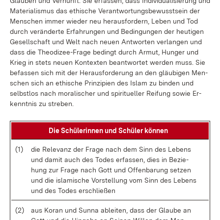
Glau­ben und Ver­nunft. Sie er­fas­sen, dass In­di­vi­dua­li­sie­rung und
Ma­te­ria­lis­mus das ethi­sche Ver­ant­wor­tungs­be­wusst­sein der
Men­schen im­mer wie­der neu her­aus­for­dern, Le­ben und Tod
durch ver­än­der­te Er­fah­run­gen und Be­din­gun­gen der heu­ti­gen
Ge­sell­schaft und Welt nach neu­en Ant­wor­ten ver­lan­gen und
dass die Theo­di­ze­e-Fra­ge be­dingt durch Ar­mut, Hun­ger und
Krieg in stets neu­en Kon­tex­ten be­ant­wor­tet wer­den muss. Sie
be­fas­sen sich mit der Her­aus­for­de­rung an den gläu­bi­gen Men­
schen sich an ethi­sche Prin­zi­pi­en des Is­lam zu bin­den und
selbst­los nach mo­ra­li­scher und spi­ri­tu­el­ler Rei­fung so­wie Er­
kennt­nis zu stre­ben.
Die Schü­le­rin­nen und Schü­ler kön­nen
(1)
die Re­le­vanz der Fra­ge nach dem Sinn des Le­bens
und da­mit auch des To­des er­fas­sen, dies in Be­zie­
hung zur Fra­ge nach Gott und Of­fen­ba­rung set­zen
und die is­la­mi­sche Vor­stel­lung vom Sinn des Le­bens
und des To­des er­schlie­ßen
(2)
aus Ko­ran und Sun­na ab­lei­ten, dass der Glau­be an