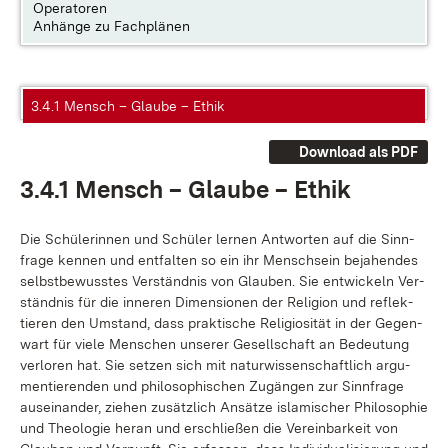
Operatoren
Anhänge zu Fachplänen
3.4.1 Mensch – Glaube – Ethik
Download als PDF
3.4.1 Mensch – Glau­be – Ethik
Die Schü­le­rin­nen und Schü­ler ler­nen Ant­wor­ten auf die Sinn­
fra­ge ken­nen und ent­fal­ten so ein ihr Mensch­sein be­ja­hen­des
selbst­be­wuss­tes Ver­ständ­nis von Glau­ben. Sie ent­wi­ckeln Ver­
ständ­nis für die in­ne­ren Di­men­sio­nen der Re­li­gi­on und re­flek­
tie­ren den Um­stand, dass prak­ti­sche Re­li­gio­si­tät in der Ge­gen­
wart für vie­le Men­schen un­se­rer Ge­sell­schaft an Be­deu­tung
ver­lo­ren hat. Sie set­zen sich mit na­tur­wis­sen­schaft­lich ar­gu­
men­tie­ren­den und phi­lo­so­phi­schen Zu­gän­gen zur Sinn­fra­ge
aus­ein­an­der, zie­hen zu­sätz­lich An­sät­ze is­la­mi­scher Phi­lo­so­phie
und Theo­lo­gie her­an und er­schlie­ßen die Ver­ein­bar­keit von