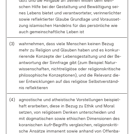
Gott und die Hin­ga­be an Sei­nen Wil­len dem Men­
schen Hil­fe bei der Ge­stal­tung und Be­wäl­ti­gung sei­
nes Le­bens bie­tet und ver­ant­wor­te­ter, ver­in­ner­lich­ter
so­wie re­flek­tier­ter Glau­be Grund­la­ge und Vor­aus­set­
zung is­la­mi­schen Han­delns für das per­sön­li­che wie
auch ge­mein­schaft­li­che Le­ben ist
(3)
wahr­neh­men, dass vie­le Men­schen kei­nen Be­zug
mehr zu Re­li­gi­on und Glau­ben ha­ben und es kon­kur­
rie­ren­de Kon­zep­te der Le­bens­ge­stal­tung und der Be­
ant­wor­tung der Sinn­fra­ge gibt (zum Bei­spiel Na­tur­
wis­sen­schaf­ten, nicht­re­li­giö­se oder re­li­gi­ons­kri­ti­sche
phi­lo­so­phi­sche Kon­zep­tio­nen), und die Re­le­vanz die­
ser Ent­wick­lun­gen auf das re­li­giö­se Selbst­ver­ständ­
nis re­flek­tie­ren
(4)
agnos­ti­sche und athe­is­ti­sche Vor­stel­lun­gen bei­spiel­
haft er­ar­bei­ten, die­se in Be­zug zu Ethik und Mo­ral
set­zen, von re­li­giö­sem Den­ken un­ter­schei­den und
mit dog­ma­ti­schen so­wie ethi­schen Di­men­sio­nen des
ko­ra­ni­schen
kufr
-Be­griffs ver­glei­chen, re­li­gi­ons­kri­ti­
sche An­sät­ze im­ma­nent so­wie an­hand von Of­fen­ba­