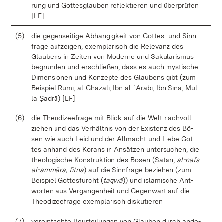
rung und Got­tes­glau­ben re­flek­tie­ren und über­prü­fen
[LF]
(5)
die ge­gen­sei­ti­ge Ab­hän­gig­keit von Got­tes- und Sinn­
fra­ge auf­zei­gen, ex­em­pla­risch die Re­le­vanz des
Glau­bens in Zei­ten von Mo­der­ne und Sä­ku­la­ris­mus
be­grün­den und er­schlie­ßen, dass es auch mys­ti­sche
Di­men­sio­nen und Kon­zep­te des Glau­bens gibt (zum
Bei­spiel Rūmī, al-G­ha­zālī, Ibn al-ʿA­ra­bī, Ibn Sīnā, Mul­
la Ṣa­drā) [LF]
(6)
die Theo­di­ze­e­fra­ge mit Blick auf die Welt nach­voll­
zie­hen und das Ver­hält­nis von der Exis­tenz des Bö­
sen wie auch Leid und der All­macht und Lie­be Got­
tes an­hand des Ko­rans in An­sät­zen un­ter­su­chen, die
theo­lo­gi­sche Kon­struk­ti­on des Bö­sen (Sa­tan,
al-n­afs
al-am­mā­ra, fit­na
) auf die Sinn­fra­ge be­zie­hen (zum
Bei­spiel Got­tes­furcht (
taqwā
)) und is­la­mi­sche Ant­
wor­ten aus Ver­gan­gen­heit und Ge­gen­wart auf die
Theo­di­ze­e­fra­ge ex­em­pla­risch dis­ku­tie­ren
(7)
ver­ein­fach­te Be­ur­tei­lun­gen von Glau­ben durch an­de­