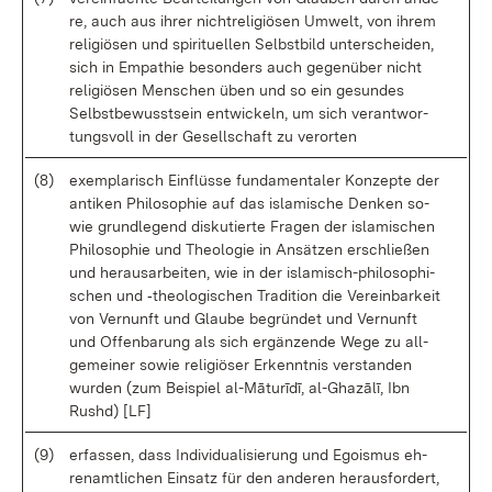
re, auch aus ih­rer nicht­re­li­giö­sen Um­welt, von ih­rem
re­li­giö­sen und spi­ri­tu­el­len Selbst­bild un­ter­schei­den,
sich in Em­pa­thie be­son­ders auch ge­gen­über nicht
re­li­giö­sen Men­schen üben und so ein ge­sun­des
Selbst­be­wusst­sein ent­wi­ckeln, um sich ver­ant­wor­
tungs­voll in der Ge­sell­schaft zu ver­or­ten
(8)
ex­em­pla­risch Ein­flüs­se fun­da­men­ta­ler Kon­zep­te der
an­ti­ken Phi­lo­so­phie auf das is­la­mi­sche Den­ken so­
wie grund­le­gend dis­ku­tier­te Fra­gen der is­la­mi­schen
Phi­lo­so­phie und Theo­lo­gie in An­sät­zen er­schlie­ßen
und her­aus­ar­bei­ten, wie in der is­la­misch-phi­lo­so­phi­
schen und ‑theo­lo­gi­schen Tra­di­ti­on die Ver­ein­bar­keit
von Ver­nunft und Glau­be be­grün­det und Ver­nunft
und Of­fen­ba­rung als sich er­gän­zen­de We­ge zu all­
ge­mei­ner so­wie re­li­giö­ser Er­kennt­nis ver­stan­den
wur­den (zum Bei­spiel al-Mā­turīdī, al-G­ha­zālī, Ibn
Rushd) [LF]
(9)
er­fas­sen, dass In­di­vi­dua­li­sie­rung und Ego­is­mus eh­
ren­amt­li­chen Ein­satz für den an­de­ren her­aus­for­dert,