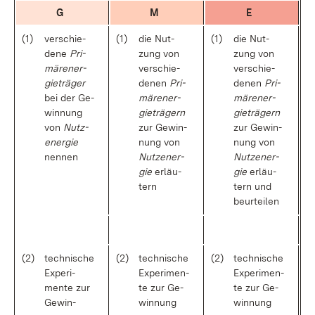
G
M
E
(1)
ver­schie­
(1)
die Nut­
(1)
die Nut­
de­ne
Pri­
zung von
zung von
mär­ener­
ver­schie­
ver­schie­
gie­trä­ger
de­nen
Pri­
de­nen
Pri­
bei der Ge­
mär­ener­
mär­ener­
win­nung
gie­trä­gern
gie­trä­gern
von
Nutz­
zur Ge­win­
zur Ge­win­
ener­gie
nung von
nung von
nen­nen
Nutz­ener­
Nutz­ener­
gie
er­läu­
gie
er­läu­
tern
tern und
be­ur­tei­len
(2)
tech­ni­sche
(2)
tech­ni­sche
(2)
tech­ni­sche
Ex­pe­ri­
Ex­pe­ri­men­
Ex­pe­ri­men­
men­te zur
te zur Ge­
te zur Ge­
Ge­win­
win­nung
win­nung