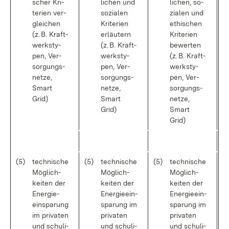
scher Kri­
li­chen und
li­chen, so­
te­ri­en ver­
so­zia­len
zia­len und
glei­chen
Kri­te­ri­en
ethi­schen
(z. B. Kraft­
er­läu­tern
Kri­te­ri­en
werk­s­ty­
(z. B. Kraft­
be­wer­ten
pen, Ver­
werk­s­ty­
(z. B. Kraft­
sor­gungs­
pen, Ver­
werk­s­ty­
net­ze,
sor­gungs­
pen, Ver­
Smart
net­ze,
sor­gungs­
Grid)
Smart
net­ze,
Grid)
Smart
Grid)
(5)
tech­ni­sche
(5)
tech­ni­sche
(5)
tech­ni­sche
Mög­lich­
Mög­lich­
Mög­lich­
kei­ten der
kei­ten der
kei­ten der
En­er­gie­
En­er­gie­ein­
En­er­gie­ein­
ein­spa­rung
spa­rung im
spa­rung im
im pri­va­ten
pri­va­ten
pri­va­ten
und schu­li­
und schu­li­
und schu­li­