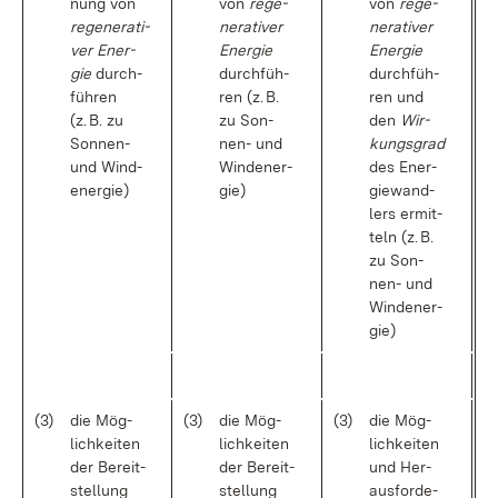
nung von
von
re­ge­
von
re­ge­
re­ge­ne­ra­ti­
ne­ra­ti­ver
ne­ra­ti­ver
ver Ener­
Ener­gie
Ener­gie
gie
durch­
durch­füh­
durch­füh­
füh­ren
ren (z. B.
ren und
(z. B. zu
zu Son­
den
Wir­
Son­nen-
nen- und
kungs­grad
und Wind­
Wind­ener­
des En­er­
ener­gie)
gie)
gie­wand­
lers er­mit­
teln (z. B.
zu Son­
nen- und
Wind­ener­
gie)
(3)
die Mög­
(3)
die Mög­
(3)
die Mög­
lich­kei­ten
lich­kei­ten
lich­kei­ten
der Be­reit­
der Be­reit­
und Her­
stel­lung
stel­lung
aus­for­de­