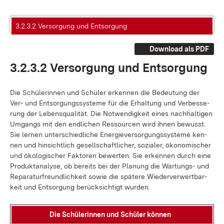
3.2.3.2 Versorgung und Entsorgung
Download als PDF
3.2.3.2 Ver­sor­gung und Ent­sor­gung
Die Schü­le­rin­nen und Schü­ler er­ken­nen die Be­deu­tung der
Ver- und Ent­sor­gungs­sys­te­me für die Er­hal­tung und Ver­bes­se­
rung der Le­bens­qua­li­tät. Die Not­wen­dig­keit ei­nes nach­hal­ti­gen
Um­gangs mit den end­li­chen Res­sour­cen wird ih­nen be­wusst.
Sie ler­nen un­ter­schied­li­che En­er­gie­ver­sor­gungs­sys­te­me ken­
nen und hin­sicht­lich ge­sell­schaft­li­cher, so­zia­ler, öko­no­mi­scher
und öko­lo­gi­scher Fak­to­ren be­wer­ten. Sie er­ken­nen durch ei­ne
Pro­dukt­ana­ly­se, ob be­reits bei der Pla­nung die War­tungs- und
Re­pa­ra­tur­freund­lich­keit so­wie die spä­te­re Wie­der­ver­wert­bar­
keit und Ent­sor­gung be­rück­sich­tigt wur­den.
Die Schü­le­rin­nen und Schü­ler kön­nen