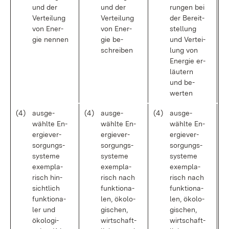
und der
und der
run­gen bei
Ver­tei­lung
Ver­tei­lung
der Be­reit­
von Ener­
von Ener­
stel­lung
gie nen­nen
gie be­
und Ver­tei­
schrei­ben
lung von
Ener­gie er­
läu­tern
und be­
wer­ten
(4)
aus­ge­
(4)
aus­ge­
(4)
aus­ge­
wähl­te En­
wähl­te En­
wähl­te En­
er­gie­ver­
er­gie­ver­
er­gie­ver­
sor­gungs­
sor­gungs­
sor­gungs­
sys­te­me
sys­te­me
sys­te­me
ex­em­pla­
ex­em­pla­
ex­em­pla­
risch hin­
risch nach
risch nach
sicht­lich
funk­tio­na­
funk­tio­na­
funk­tio­na­
len, öko­lo­
len, öko­lo­
ler und
gi­schen,
gi­schen,
öko­lo­gi­
wirt­schaft­
wirt­schaft­