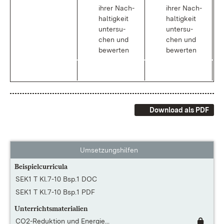
ih­rer Nach­
ih­rer Nach­
hal­tig­keit
hal­tig­keit
un­ter­su­
un­ter­su­
chen und
chen und
be­wer­ten
be­wer­ten
Download als PDF
Umsetzungshilfen
Beispielcurricula
SEK1 T Kl.7-10 Bsp.1 DOC
SEK1 T Kl.7-10 Bsp.1 PDF
Unterrichtsmaterialien
CO2-Reduktion und Energie...