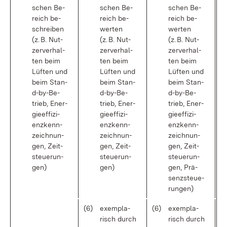
schen Be­
schen Be­
schen Be­
reich be­
reich be­
reich be­
schrei­ben
wer­ten
wer­ten
(z. B. Nut­
(z. B. Nut­
(z. B. Nut­
zer­ver­hal­
zer­ver­hal­
zer­ver­hal­
ten beim
ten beim
ten beim
Lüf­ten und
Lüf­ten und
Lüf­ten und
beim Stan­
beim Stan­
beim Stan­
d-by-Be­
d-by-Be­
d-by-Be­
trieb, En­er­
trieb, En­er­
trieb, En­er­
gie­ef­fi­zi­
gie­ef­fi­zi­
gie­ef­fi­zi­
enz­kenn­
enz­kenn­
enz­kenn­
zeich­nun­
zeich­nun­
zeich­nun­
gen, Zeit­
gen, Zeit­
gen, Zeit­
steue­run­
steue­run­
steue­run­
gen)
gen)
gen, Prä­
senz­steue­
run­gen)
(6)
ex­em­pla­
(6)
ex­em­pla­
risch durch
risch durch