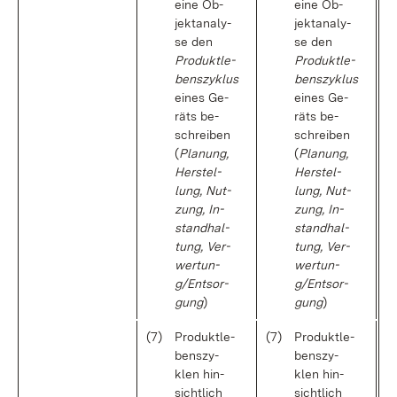
ei­ne Ob­
ei­ne Ob­
jek­t­ana­ly­
jek­t­ana­ly­
se den
se den
Pro­dukt­le­
Pro­dukt­le­
bens­zy­klus
bens­zy­klus
ei­nes Ge­
ei­nes Ge­
räts be­
räts be­
schrei­ben
schrei­ben
(
Pla­nung,
(
Pla­nung,
Her­stel­
Her­stel­
lung, Nut­
lung, Nut­
zung, In­
zung, In­
stand­hal­
stand­hal­
tung, Ver­
tung, Ver­
wer­tun­
wer­tun­
g/Ent­sor­
g/Ent­sor­
gung
)
gung
)
(7)
Pro­dukt­le­
(7)
Pro­dukt­le­
bens­zy­
bens­zy­
klen hin­
klen hin­
sicht­lich
sicht­lich