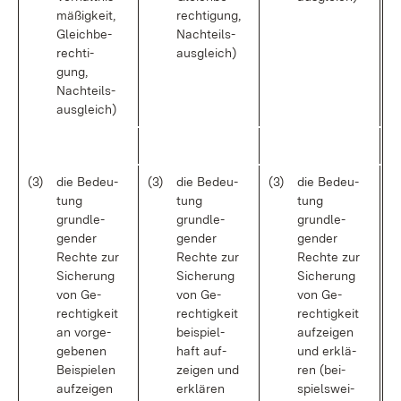
mä­ßig­keit,
rech­ti­gung,
Gleich­be­
Nach­teils­
rech­ti­
aus­gleich)
gung,
Nach­teils­
aus­gleich)
(3)
die Be­deu­
(3)
die Be­deu­
(3)
die Be­deu­
tung
tung
tung
grund­le­
grund­le­
grund­le­
gen­der
gen­der
gen­der
Rech­te zur
Rech­te zur
Rech­te zur
Si­che­rung
Si­che­rung
Si­che­rung
von Ge­
von Ge­
von Ge­
rech­tig­keit
rech­tig­keit
rech­tig­keit
an vor­ge­
bei­spiel­
auf­zei­gen
ge­be­nen
haft auf­
und er­klä­
Bei­spie­len
zei­gen und
ren (bei­
auf­zei­gen
er­klä­ren
spiels­wei­