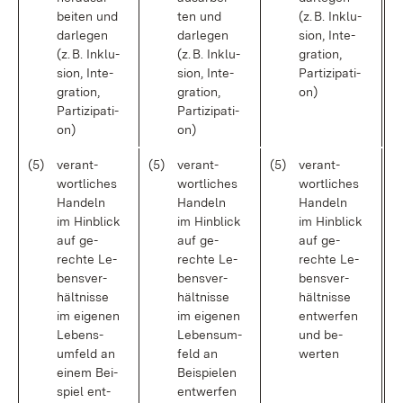
bei­ten und
ten und
(z. B. In­k­lu­
dar­le­gen
dar­le­gen
si­on, In­te­
(z. B. In­k­lu­
(z. B. In­k­lu­
gra­ti­on,
si­on, In­te­
si­on, In­te­
Par­ti­zi­pa­ti­
gra­ti­on,
gra­ti­on,
on)
Par­ti­zi­pa­ti­
Par­ti­zi­pa­ti­
on)
on)
(5)
ver­ant­
(5)
ver­ant­
(5)
ver­ant­
wort­li­ches
wort­li­ches
wort­li­ches
Han­deln
Han­deln
Han­deln
im Hin­blick
im Hin­blick
im Hin­blick
auf ge­
auf ge­
auf ge­
rech­te Le­
rech­te Le­
rech­te Le­
bens­ver­
bens­ver­
bens­ver­
hält­nis­se
hält­nis­se
hält­nis­se
im ei­ge­nen
im ei­ge­nen
ent­wer­fen
Lebens­
Lebens­um­
und be­
um­feld an
feld an
wer­ten
ei­nem Bei­
Bei­spie­len
spiel ent­
ent­wer­fen