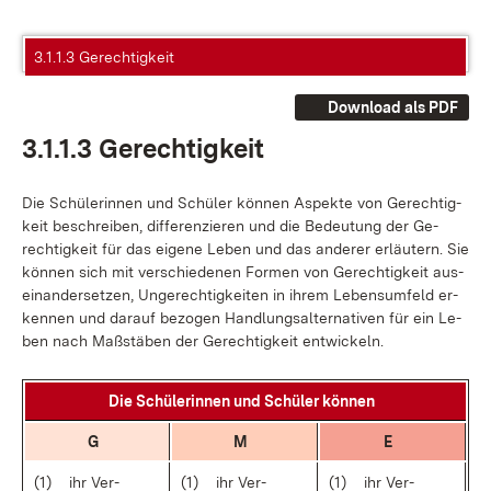
3.1.1.3 Gerechtigkeit
Download als PDF
3.1.1.3 Ge­rech­tig­keit
Die Schü­le­rin­nen und Schü­ler kön­nen As­pek­te von Ge­rech­tig­
keit be­schrei­ben, dif­fe­ren­zie­ren und die Be­deu­tung der Ge­
rech­tig­keit für das ei­ge­ne Le­ben und das an­de­rer er­läu­tern. Sie
kön­nen sich mit ver­schie­de­nen For­men von Ge­rech­tig­keit aus­
ein­an­der­set­zen, Un­ge­rech­tig­kei­ten in ih­rem Lebens­um­feld er­
ken­nen und dar­auf be­zo­gen Hand­lungs­al­ter­na­ti­ven für ein Le­
ben nach Maß­stä­ben der Ge­rech­tig­keit ent­wi­ckeln.
Die Schü­le­rin­nen und Schü­ler kön­nen
G
M
E
(1)
ihr Ver­
(1)
ihr Ver­
(1)
ihr Ver­