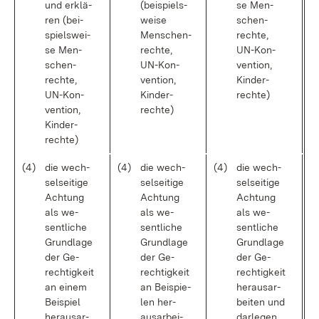
und er­klä­
(bei­spiels­
se Men­
ren (bei­
wei­se
schen­
spiels­wei­
Men­schen­
rech­te,
se Men­
rech­te,
UN-Kon­
schen­
UN-Kon­
ven­ti­on,
rech­te,
ven­ti­on,
Kin­der­
UN-Kon­
Kin­der­
rech­te)
ven­ti­on,
rech­te)
Kin­der­
rech­te)
(4)
die wech­
(4)
die wech­
(4)
die wech­
sel­sei­ti­ge
sel­sei­ti­ge
sel­sei­ti­ge
Ach­tung
Ach­tung
Ach­tung
als we­
als we­
als we­
sent­li­che
sent­li­che
sent­li­che
Grund­la­ge
Grund­la­ge
Grund­la­ge
der Ge­
der Ge­
der Ge­
rech­tig­keit
rech­tig­keit
rech­tig­keit
an ei­nem
an Bei­spie­
her­aus­ar­
Bei­spiel
len her­
bei­ten und
her­aus­ar­
aus­ar­bei­
dar­le­gen