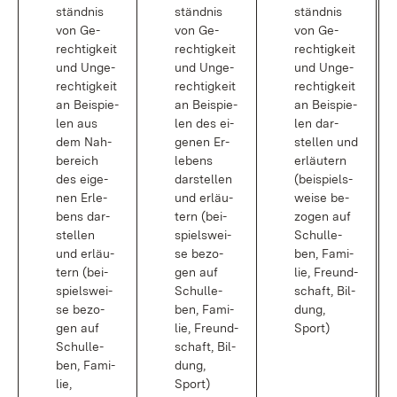
ständ­nis
ständ­nis
ständ­nis
von Ge­
von Ge­
von Ge­
rech­tig­keit
rech­tig­keit
rech­tig­keit
und Un­ge­
und Un­ge­
und Un­ge­
rech­tig­keit
rech­tig­keit
rech­tig­keit
an Bei­spie­
an Bei­spie­
an Bei­spie­
len aus
len des ei­
len dar­
dem Nah­
ge­nen Er­
stel­len und
be­reich
le­bens
er­läu­tern
des ei­ge­
dar­stel­len
(bei­spiels­
nen Er­le­
und er­läu­
wei­se be­
bens dar­
tern (bei­
zo­gen auf
stel­len
spiels­wei­
Schul­le­
und er­läu­
se be­zo­
ben, Fa­mi­
tern (bei­
gen auf
lie, Freund­
spiels­wei­
Schul­le­
schaft, Bil­
se be­zo­
ben, Fa­mi­
dung,
gen auf
lie, Freund­
Sport)
Schul­le­
schaft, Bil­
ben, Fa­mi­
dung,
lie,
Sport)