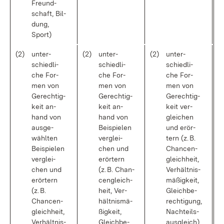
Freund­
schaft, Bil­
dung,
Sport)
(2)
un­ter­
(2)
un­ter­
(2)
un­ter­
schied­li­
schied­li­
schied­li­
che For­
che For­
che For­
men von
men von
men von
Ge­rech­tig­
Ge­rech­tig­
Ge­rech­tig­
keit an­
keit an­
keit ver­
hand von
hand von
glei­chen
aus­ge­
Bei­spie­len
und er­ör­
wähl­ten
ver­glei­
tern (z. B.
Bei­spie­len
chen und
Chan­cen­
ver­glei­
er­ör­tern
gleich­heit,
chen und
(z. B. Chan­
Ver­hält­nis­
er­ör­tern
cen­gleich­
mä­ßig­keit,
(z. B.
heit, Ver­
Gleich­be­
Chan­cen­
hält­nis­mä­
rech­ti­gung,
gleich­heit,
ßig­keit,
Nach­teils­
Ver­hält­nis­
Gleich­be­
aus­gleich)