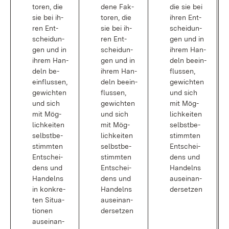
to­ren, die
de­ne Fak­
die sie bei
sie bei ih­
to­ren, die
ih­ren Ent­
ren Ent­
sie bei ih­
schei­dun­
schei­dun­
ren Ent­
gen und in
gen und in
schei­dun­
ih­rem Han­
ih­rem Han­
gen und in
deln be­ein­
deln be­
ih­rem Han­
flus­sen,
ein­flus­sen,
deln be­ein­
ge­wich­ten
ge­wich­ten
flus­sen,
und sich
und sich
ge­wich­ten
mit Mög­
mit Mög­
und sich
lich­kei­ten
lich­kei­ten
mit Mög­
selbst­be­
selbst­be­
lich­kei­ten
stimm­ten
stimm­ten
selbst­be­
Ent­schei­
Ent­schei­
stimm­ten
dens und
dens und
Ent­schei­
Han­delns
Han­delns
dens und
aus­ein­an­
in kon­kre­
Han­delns
der­set­zen
ten Si­tua­
aus­ein­an­
tio­nen
der­set­zen
aus­ein­an­