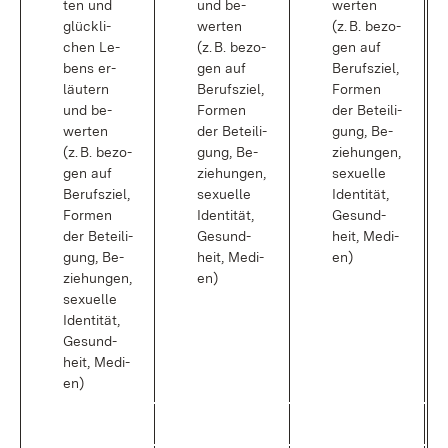
ten und
und be­
wer­ten
glück­li­
wer­ten
(z. B. be­zo­
chen Le­
(z. B. be­zo­
gen auf
bens er­
gen auf
Be­rufs­ziel,
läu­tern
Be­rufs­ziel,
For­men
und be­
For­men
der Be­tei­li­
wer­ten
der Be­tei­li­
gung, Be­
(z. B. be­zo­
gung, Be­
zie­hun­gen,
gen auf
zie­hun­gen,
se­xu­el­le
Be­rufs­ziel,
se­xu­el­le
Iden­ti­tät,
For­men
Iden­ti­tät,
Ge­sund­
der Be­tei­li­
Ge­sund­
heit, Me­di­
gung, Be­
heit, Me­di­
en)
zie­hun­gen,
en)
se­xu­el­le
Iden­ti­tät,
Ge­sund­
heit, Me­di­
en)