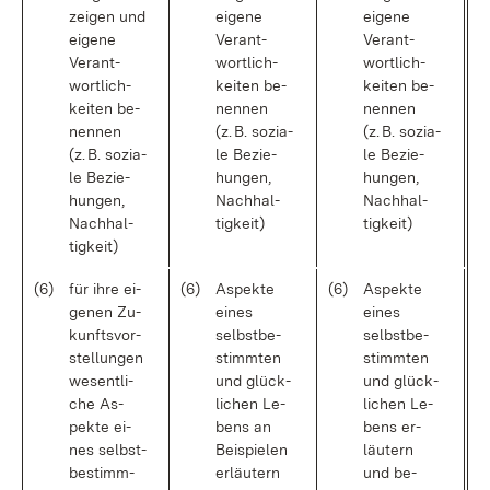
zei­gen und
ei­ge­ne
ei­ge­ne
ei­ge­ne
Ver­ant­
Ver­ant­
Ver­ant­
wort­lich­
wort­lich­
wort­lich­
kei­ten be­
kei­ten be­
kei­ten be­
nen­nen
nen­nen
nen­nen
(z. B. so­zia­
(z. B. so­zia­
(z. B. so­zia­
le Be­zie­
le Be­zie­
le Be­zie­
hun­gen,
hun­gen,
hun­gen,
Nach­hal­
Nach­hal­
Nach­hal­
tig­keit)
tig­keit)
tig­keit)
(6)
für ih­re ei­
(6)
As­pek­te
(6)
As­pek­te
ge­nen Zu­
ei­nes
ei­nes
kunfts­vor­
selbst­be­
selbst­be­
stel­lun­gen
stimm­ten
stimm­ten
we­sent­li­
und glück­
und glück­
che As­
li­chen Le­
li­chen Le­
pek­te ei­
bens an
bens er­
nes selbst­
Bei­spie­len
läu­tern
be­stimm­
er­läu­tern
und be­