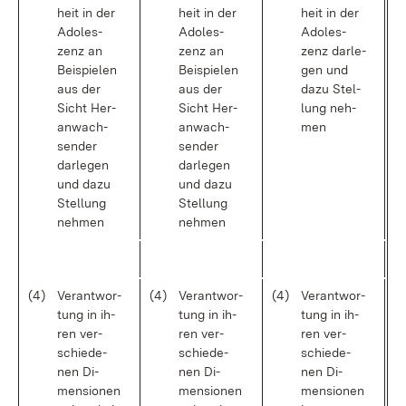
heit in der
heit in der
heit in der
Ado­les­
Ado­les­
Ado­les­
zenz an
zenz an
zenz dar­le­
Bei­spie­len
Bei­spie­len
gen und
aus der
aus der
da­zu Stel­
Sicht Her­
Sicht Her­
lung neh­
an­wach­
an­wach­
men
sen­der
sen­der
dar­le­gen
dar­le­gen
und da­zu
und da­zu
Stel­lung
Stel­lung
neh­men
neh­men
(4)
Ver­ant­wor­
(4)
Ver­ant­wor­
(4)
Ver­ant­wor­
tung in ih­
tung in ih­
tung in ih­
ren ver­
ren ver­
ren ver­
schie­de­
schie­de­
schie­de­
nen Di­
nen Di­
nen Di­
men­sio­nen
men­sio­nen
men­sio­nen