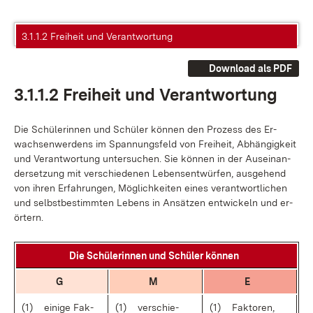
3.1.1.2 Freiheit und Verantwortung
Download als PDF
3.1.1.2 Frei­heit und Ver­ant­wor­tung
Die Schü­le­rin­nen und Schü­ler kön­nen den Pro­zess des Er­
wach­sen­wer­dens im Span­nungs­feld von Frei­heit, Ab­hän­gig­keit
und Ver­ant­wor­tung un­ter­su­chen. Sie kön­nen in der Aus­ein­an­
der­set­zung mit ver­schie­de­nen Le­bens­ent­wür­fen, aus­ge­hend
von ih­ren Er­fah­run­gen, Mög­lich­kei­ten ei­nes ver­ant­wort­li­chen
und selbst­be­stimm­ten Le­bens in An­sät­zen ent­wi­ckeln und er­
ör­tern.
Die Schü­le­rin­nen und Schü­ler kön­nen
G
M
E
(1)
ei­ni­ge Fak­
(1)
ver­schie­
(1)
Fak­to­ren,