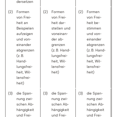
der­set­zen
(2)
For­men
(2)
For­men
(2)
For­men
von Frei­
von Frei­
von Frei­
heit an
heit dar­
heit be­
Bei­spie­len
stel­len und
stim­men
auf­zei­gen
von­ein­an­
und von­
und von­
der ab­
ein­an­der
ein­an­der
gren­zen
ab­gren­zen
ab­gren­zen
(z. B. Hand­
(z. B. Hand­
(z. B.
lungs­frei­
lungs­frei­
Hand­
heit, Wil­
heit, Wil­
lungs­frei­
lens­frei­
lens­frei­
heit, Wil­
heit)
heit)
lens­frei­
heit)
(3)
die Span­
(3)
die Span­
(3)
die Span­
nung zwi­
nung zwi­
nung zwi­
schen Ab­
schen Ab­
schen Ab­
hän­gig­keit
hän­gig­keit
hän­gig­keit
und Frei­
und Frei­
und Frei­