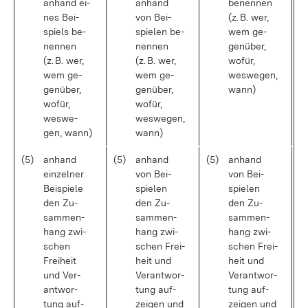
an­hand ei­
an­hand
be­nen­nen
nes Bei­
von Bei­
(z. B. wer,
spiels be­
spie­len be­
wem ge­
nen­nen
nen­nen
gen­über,
(z. B. wer,
(z. B. wer,
wo­für,
wem ge­
wem ge­
wes­we­gen,
gen­über,
gen­über,
wann)
wo­für,
wo­für,
wes­we­
wes­we­gen,
gen, wann)
wann)
(5)
an­hand
(5)
an­hand
(5)
an­hand
ein­zel­ner
von Bei­
von Bei­
Bei­spie­le
spie­len
spie­len
den Zu­
den Zu­
den Zu­
sam­men­
sam­men­
sam­men­
hang zwi­
hang zwi­
hang zwi­
schen
schen Frei­
schen Frei­
Frei­heit
heit und
heit und
und Ver­
Ver­ant­wor­
Ver­ant­wor­
ant­wor­
tung auf­
tung auf­
tung auf­
zei­gen und
zei­gen und