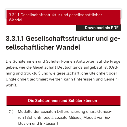
3.3.1.1 Gesellschaftsstruktur und gesellschaftlicher
Wandel
Download als PDF
3.3.1.1 Ge­sell­schafts­struk­tur und ge­
sell­schaft­li­cher Wan­del
Die Schü­le­rin­nen und Schü­ler kön­nen Ant­wor­ten auf die Fra­ge
ge­ben, wie die Ge­sell­schaft Deutsch­lands auf­ge­baut ist (Ord­
nung und Struk­tur) und wie ge­sell­schaft­li­che Gleich­heit oder
Un­gleich­heit le­gi­ti­miert wer­den kann (In­ter­es­sen und Ge­mein­
wohl).
Die Schü­le­rin­nen und Schü­ler kön­nen
(1)
Mo­del­le der so­zia­len Dif­fe­ren­zie­rung cha­rak­te­ri­sie­
ren (Schicht­mo­dell, so­zia­le Mi­lieus, Mo­dell von Ex­
klu­si­on und In­k­lu­si­on)