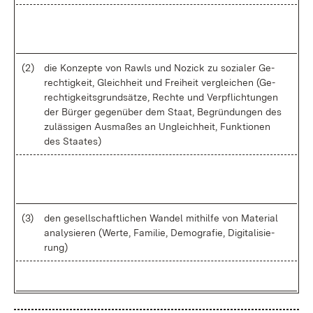
(2)
die Kon­zep­te von Rawls und No­zick zu so­zia­ler Ge­
rech­tig­keit, Gleich­heit und Frei­heit ver­glei­chen (Ge­
rech­tig­keits­grund­sät­ze, Rech­te und Ver­pflich­tun­gen
der Bür­ger ge­gen­über dem Staat, Be­grün­dun­gen des
zu­läs­si­gen Aus­ma­ßes an Un­gleich­heit, Funk­tio­nen
des Staa­tes)
(3)
den ge­sell­schaft­li­chen Wan­del mit­hil­fe von Ma­te­ri­al
ana­ly­sie­ren (Wer­te, Fa­mi­lie, De­mo­gra­fie, Di­gi­ta­li­sie­
rung)