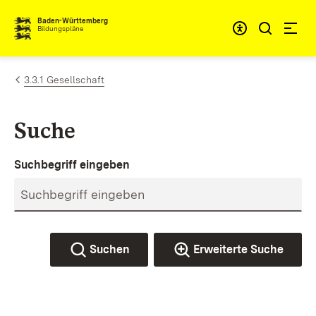
Zum Inhalt springen
Baden-Württemberg
Bildungspläne
3.3.1 Gesellschaft
Suche
Suchbegriff eingeben
Suchen
Erweiterte Suche