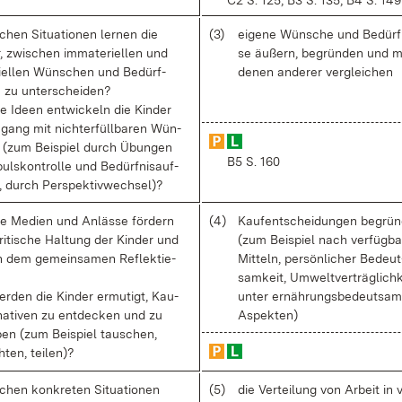
C2 S. 125, B3 S. 135, B4 S. 149
chen Si­tua­tio­nen ler­nen die
(3)
ei­ge­ne Wün­sche und Be­dürf­
, zwi­schen im­ma­te­ri­el­len und
se äu­ßern, be­grün­den und m
ri­el­len Wün­schen und Be­dürf­
de­nen an­de­rer ver­glei­chen
n zu un­ter­schei­den?
e Ide­en ent­wi­ckeln die Kin­der
gang mit nicht­er­füll­ba­ren Wün­
(zum Bei­spiel durch Übun­gen
B5 S. 160
uls­kon­trol­le und Be­dürf­nis­auf­
 durch Per­spek­tiv­wech­sel)?
e Me­di­en und An­läs­se för­dern
(4)
Kauf­ent­schei­dun­gen be­grün
ri­ti­sche Hal­tung der Kin­der und
(zum Bei­spiel nach ver­füg­ba
n dem ge­mein­sa­men Re­flek­tie­
Mit­teln, per­sön­li­cher Be­deut
sam­keit, Um­welt­ver­träg­lich­k
r­den die Kin­der er­mu­tigt, Kau­
un­ter er­näh­rungs­be­deut­sa­
­na­ti­ven zu ent­de­cken und zu
As­pek­ten)
­ben (zum Bei­spiel tau­schen,
h­ten, tei­len)?
­chen kon­kre­ten Si­tua­tio­nen
(5)
die Ver­tei­lung von Ar­beit in 