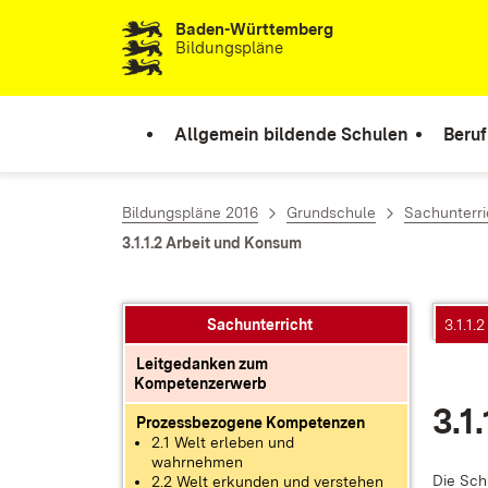
Baden-Württemberg
Zum Inhalt springen
Bildungspläne
Allgemein bildende Schulen
Beruf
Bildungspläne 2016
Grundschule
Sachunterri
3.1.1.2 Arbeit und Konsum
Sachunterricht
3.1.1.
Leitgedanken zum
Kompetenzerwerb
3.1
Prozessbezogene Kompetenzen
2.1 Welt erleben und
wahrnehmen
Die Schü
2.2 Welt erkunden und verstehen