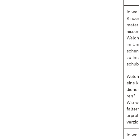
In wel­
Kin­der
ma­te­
nis­se
Wel­ch
im Um­
schen 
zu Im­p
schub,
Wel­ch
ei­ne k
die­ne
ren?
Wie we
fal­ter
er­pro
ver­zic
In wel