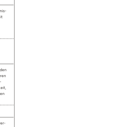
nis­
it
­den
­ren
­
eit,
men
ver­