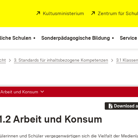
Extern:
Kultusministerium
(Öffnet in neuem Fenste
Extern:
Zentrum für Schul
liche Schulen
Sonderpädagogische Bildung
Service
cht
3. Standards für inhaltsbezogene Kompetenzen
3.1 Klassen
2 Arbeit und Konsum
Download a
.1.2 Ar­beit und Kon­sum
­le­rin­nen und Schü­ler ver­ge­gen­wär­ti­gen sich die Viel­falt der Me­di­en­