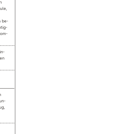
en
u­le,
n be­
­tig­
­kom­
in­
ben
n
sun­
ug,