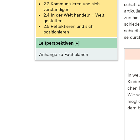
2.3 Kommunizieren und sich
schaft a
verständigen
ar­ti­ku­
2.4 In der Welt handeln – Welt
zen hin­
gestalten
schie­de
2.5 Reflektieren und sich
schied­li
positionieren
se durc
Leitperspektiven [+]
Anhänge zu Fachplänen
In wel
Kin­der
chen M
Wie wi
mög­li
dern 