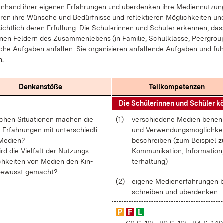
n­hand ih­rer ei­ge­nen Er­fah­run­gen und über­den­ken ih­re Me­di­en­nut­zun
lie­ren ih­re Wün­sche und Be­dürf­nis­se und re­flek­tie­ren Mög­lich­kei­ten u
sicht­lich de­ren Er­fül­lung. Die Schü­le­rin­nen und Schü­ler er­ken­nen, das
­nen Fel­dern des Zu­sam­men­le­bens (in Fa­mi­lie, Schul­klas­se, Peer­group
­che Auf­ga­ben an­fal­len. Sie or­ga­ni­sie­ren an­fal­len­de Auf­ga­ben und fü
h.
Denk­an­stö­ße
Teil­kom­pe­ten­zen
Die Schü­le­rin­nen und Schü­ler k
­chen Si­tua­tio­nen ma­chen die
(1)
ver­schie­de­ne Me­di­en be­nen
 Er­fah­run­gen mit un­ter­schied­li­
und Ver­wen­dungs­mög­lich­kei
e­di­en?
be­schrei­ben (zum Bei­spiel z
rd die Viel­falt der Nut­zungs­
Kom­mu­ni­ka­ti­on, In­for­ma­ti­o
ch­kei­ten von Me­di­en den Kin­
ter­hal­tung)
be­wusst ge­macht?
(2)
ei­ge­ne Me­di­ener­fah­run­gen 
schrei­ben und über­den­ken