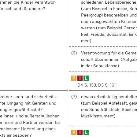
eh­men die Kin­der Ver­ant­wor­
schie­de­nen Le­bens­be­rei­ch
ür sich und für an­de­re?
(zum Bei­spiel in Fa­mi­lie, Sch
Peer­group) be­schrei­ben und
nach aus­ge­wähl­ten Kri­te­ri­e
wer­ten (zum Bei­spiel Ge­rech
keit, Freu­de, So­li­da­ri­tät, Ein
men)
(6)
Ver­ant­wor­tung für die Ge­me
schaft über­neh­men (Auf­ga­
in der Schul­klas­se)
D4 S. 153, D5 S. 161
rd der sach- und si­cher­heits­
(7)
et­was ar­beits­tei­lig her­stel­le
h­te Um­gang mit Ge­rä­ten und
(zum Bei­spiel Ap­fel­saft, ge­
eu­gen ge­währ­leis­tet?
des Schul­früh­stück, Spiel­ze
e in­ner- und au­ßer­schu­li­schen
Mu­sik­in­stru­ment)
e­rin­nen und Part­ner wer­den für
­mein­sa­me Her­stel­lung ei­nes
kts ein­be­zo­gen?