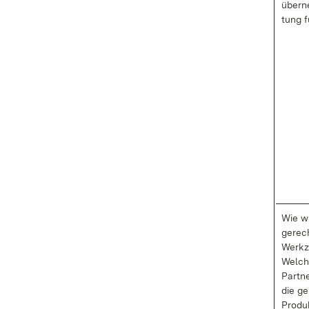
über­n
tung f
Wie wi
ge­rec
Werk­z
Wel­ch
Part­n
die ge
Pro­du