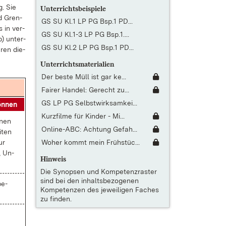
g. Sie
Unterrichtsbeispiele
nd Gren­
GS SU Kl.1 LP PG Bsp.1 PD...
s in ver­
GS SU Kl.1-3 LP PG Bsp.1....
) un­ter­
GS SU Kl.2 LP PG Bsp.1 PD...
h­ren die­
Unterrichtsmaterialien
Der beste Müll ist gar ke...
Fairer Handel: Gerecht zu...
GS LP PG Selbstwirksamkei...
ön­nen
Kurzfilme für Kinder - Mi...
­nen
Online-ABC: Achtung Gefah...
­ten
Woher kommt mein Frühstüc...
ur
n, Un­
Hinweis
Die
Synopsen und Kompetenzraster
sind bei den inhaltsbezogenen
be­
Kompetenzen des jeweiligen Faches
zu finden.