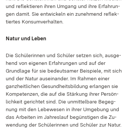
und re­flek­tie­ren ih­ren Um­gang und ih­re Er­fah­run­
gen da­mit. Sie ent­wi­ckeln ein zu­neh­mend re­flek­
tier­tes Kon­sum­ver­hal­ten.
Na­tur und Le­ben
Die Schü­le­rin­nen und Schü­ler set­zen sich, aus­ge­
hend von ei­ge­nen Er­fah­run­gen und auf der
Grund­la­ge für sie be­deut­sa­mer Bei­spie­le, mit sich
und der Na­tur aus­ein­an­der. Im Rah­men ei­ner
ganz­heit­li­chen Ge­sund­heits­bil­dung er­lan­gen sie
Kom­pe­ten­zen, die auf die Stär­kung ih­rer Per­sön­
lich­keit ge­rich­tet sind. Die un­mit­tel­ba­re Be­geg­
nung mit den Le­be­we­sen in ih­rer Um­ge­bung und
das Ar­bei­ten im Jah­res­lauf be­güns­ti­gen die Zu­
wen­dung der Schü­le­rin­nen und Schü­ler zur Na­tur.