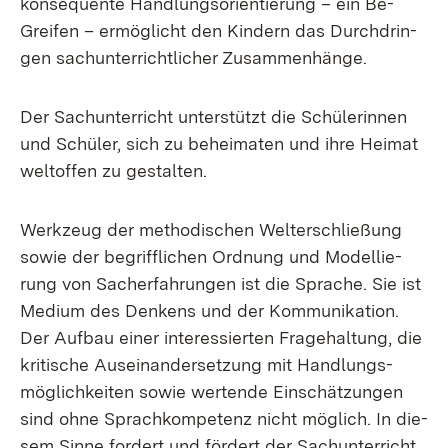
kon­se­quen­te Hand­lungs­ori­en­tie­rung – ein Be-
Grei­fen – er­mög­licht den Kin­dern das Durch­drin­
gen sach­un­ter­richt­li­cher Zu­sam­men­hän­ge.
Der Sach­un­ter­richt un­ter­stützt die Schü­le­rin­nen
und Schü­ler, sich zu be­hei­ma­ten und ih­re Hei­mat
welt­of­fen zu ge­stal­ten.
Werk­zeug der me­tho­di­schen Welt­erschlie­ßung
so­wie der be­griff­li­chen Ord­nung und Mo­del­lie­
rung von Sacher­fah­run­gen ist die Spra­che. Sie ist
Me­di­um des Den­kens und der Kom­mu­ni­ka­ti­on.
Der Auf­bau ei­ner in­ter­es­sier­ten Fra­ge­hal­tung, die
kri­ti­sche Aus­ein­an­der­set­zung mit Hand­lungs­
mög­lich­kei­ten so­wie wer­ten­de Ein­schät­zun­gen
sind oh­ne Sprach­kom­pe­tenz nicht mög­lich. In die­
sem Sin­ne for­dert und för­dert der Sach­un­ter­richt