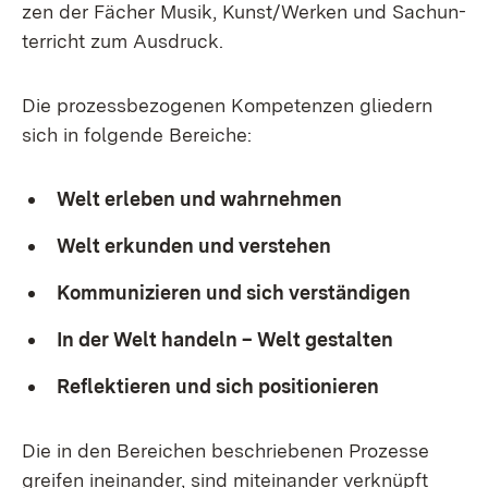
zen der Fä­cher Mu­sik, Kunst/Wer­ken und Sach­un­
ter­richt zum Aus­druck.
Die pro­zess­be­zo­ge­nen Kom­pe­ten­zen glie­dern
sich in fol­gen­de Be­rei­che:
Welt er­le­ben und wahr­neh­men
Welt er­kun­den und ver­ste­hen
Kom­mu­ni­zie­ren und sich ver­stän­di­gen
In der Welt han­deln – Welt ge­stal­ten
Re­flek­tie­ren und sich po­si­tio­nie­ren
Die in den Be­rei­chen be­schrie­be­nen Pro­zes­se
grei­fen in­ein­an­der, sind mit­ein­an­der ver­knüpft