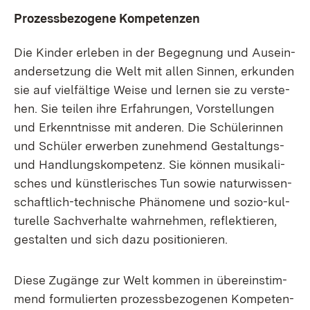
Pro­zess­be­zo­ge­ne Kom­pe­ten­zen
Die Kin­der er­le­ben in der Be­geg­nung und Aus­ein­
an­der­set­zung die Welt mit al­len Sin­nen, er­kun­den
sie auf viel­fäl­ti­ge Wei­se und ler­nen sie zu ver­ste­
hen. Sie tei­len ih­re Er­fah­run­gen, Vor­stel­lun­gen
und Er­kennt­nis­se mit an­de­ren. Die Schü­le­rin­nen
und Schü­ler er­wer­ben zu­neh­mend Ge­stal­tungs-
und Hand­lungs­kom­pe­tenz. Sie kön­nen mu­si­ka­li­
sches und künst­le­ri­sches Tun so­wie na­tur­wis­sen­
schaft­lich-tech­ni­sche Phä­no­me­ne und so­zio-kul­
tu­rel­le Sach­ver­hal­te wahr­neh­men, re­flek­tie­ren,
ge­stal­ten und sich da­zu po­si­tio­nie­ren.
Die­se Zu­gän­ge zur Welt kom­men in über­ein­stim­
mend for­mu­lier­ten pro­zess­be­zo­ge­nen Kom­pe­ten­