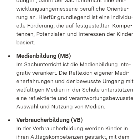
dun­gen, bahnt der Sach­un­ter­richt ei­ne ent­
wick­lungs­an­ge­mes­se­ne be­ruf­li­che Ori­en­tie­
rung an. Hier­für grund­le­gend ist ei­ne in­di­vi­du­
el­le För­de­rung, die auf fest­ge­stell­ten Kom­pe­
ten­zen, Po­ten­zia­len und In­ter­es­sen der Kin­der
ba­siert.
Me­di­en­bil­dung (MB)
Im Sach­un­ter­richt ist die Me­di­en­bil­dung in­te­
gra­tiv ver­an­kert. Die Re­fle­xi­on ei­ge­ner Me­di­
ener­fah­run­gen und der be­wuss­te Um­gang mit
viel­fäl­ti­gen Me­di­en in der Schu­le un­ter­stüt­zen
ei­ne re­flek­tier­te und ver­ant­wor­tungs­be­wuss­te
Aus­wahl und Nut­zung von Me­di­en.
Ver­brau­cher­bil­dung (VB)
In der Ver­brau­cher­bil­dung wer­den Kin­der in
ih­ren All­tags­kom­pe­ten­zen ge­stärkt, mit dem