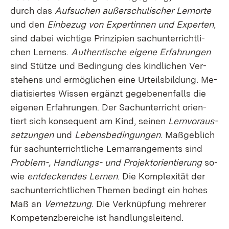
durch das
Auf­su­chen au­ßer­schu­li­scher Lern­or­te
und den
Ein­be­zug von Ex­per­tin­nen und Ex­per­ten
,
sind da­bei wich­ti­ge Prin­zi­pi­en sach­un­ter­richt­li­
chen Ler­nens.
Au­then­ti­sche ei­ge­ne Er­fah­run­gen
sind Stüt­ze und Be­din­gung des kind­li­chen Ver­
ste­hens und er­mög­li­chen ei­ne Ur­teils­bil­dung. Me­
dia­ti­sier­tes Wis­sen er­gänzt ge­ge­be­nen­falls die
ei­ge­nen Er­fah­run­gen. Der Sach­un­ter­richt ori­en­
tiert sich kon­se­quent am Kind, sei­nen
Lern­vor­aus­
set­zun­gen
und
Le­bens­be­din­gun­gen
. Maß­geb­lich
für sach­un­ter­richt­li­che Lern­arrangements sind
Pro­blem-, Hand­lungs- und Pro­jek­t­ori­en­tie­rung
so­
wie
ent­de­cken­des Ler­nen
. Die Kom­ple­xi­tät der
sach­un­ter­richt­li­chen The­men be­dingt ein ho­hes
Maß an
Ver­net­zung
. Die Ver­knüp­fung meh­re­rer
Kom­pe­tenz­be­rei­che ist hand­lungs­lei­tend.