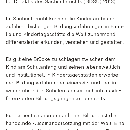
für Di­dak­tik des Sach­un­ter­richts (GDSU) 2013).
Im Sach­un­ter­richt kön­nen die Kin­der auf­bau­end
auf ih­ren bis­he­ri­gen Bil­dungs­er­fah­run­gen in Fa­mi­
lie und Kin­der­ta­ges­stät­te die Welt zu­neh­mend
dif­fe­ren­zier­ter er­kun­den, ver­ste­hen und ge­stal­ten.
Es gilt ei­ne Brü­cke zu schla­gen zwi­schen dem
Kind am Schul­an­fang und sei­nen le­bens­welt­lich
und in­sti­tu­tio­nell in Kin­der­ta­ges­stät­ten er­wor­be­
nen Bil­dungs­er­fah­run­gen ei­ner­seits und den in
wei­ter­füh­ren­den Schu­len stär­ker fach­lich aus­dif­
fe­ren­zier­ten Bil­dungs­gän­gen an­de­rer­seits.
Fun­da­ment sach­un­ter­richt­li­cher Bil­dung ist die
han­deln­de Aus­ein­an­der­set­zung mit der Welt. Ei­ne