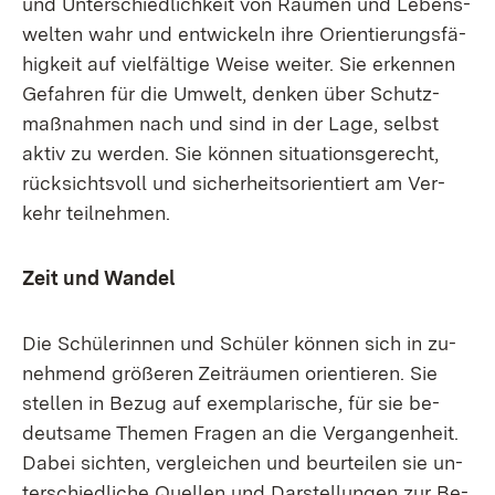
und Un­ter­schied­lich­keit von Räu­men und Le­bens­
wel­ten wahr und ent­wi­ckeln ih­re Ori­en­tie­rungs­fä­
hig­keit auf viel­fäl­ti­ge Wei­se wei­ter. Sie er­ken­nen
Ge­fah­ren für die Um­welt, den­ken über Schutz­
maß­nah­men nach und sind in der La­ge, selbst
ak­tiv zu wer­den. Sie kön­nen si­tua­ti­ons­ge­recht,
rück­sichts­voll und si­cher­heits­ori­en­tiert am Ver­
kehr teil­neh­men.
Zeit und Wan­del
Die Schü­le­rin­nen und Schü­ler kön­nen sich in zu­
neh­mend grö­ße­ren Zeit­räu­men ori­en­tie­ren. Sie
stel­len in Be­zug auf ex­em­pla­ri­sche, für sie be­
deut­sa­me The­men Fra­gen an die Ver­gan­gen­heit.
Da­bei sich­ten, ver­glei­chen und be­ur­tei­len sie un­
ter­schied­li­che Quel­len und Dar­stel­lun­gen zur Be­