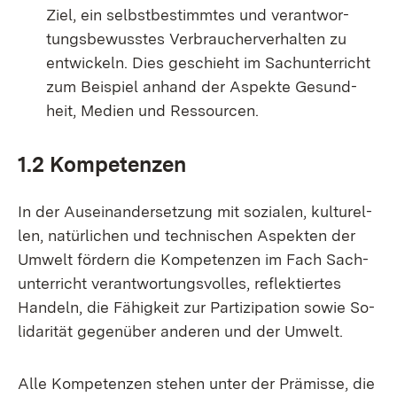
Ziel, ein selbst­be­stimm­tes und ver­ant­wor­
tungs­be­wuss­tes Ver­brau­cher­ver­hal­ten zu
ent­wi­ckeln. Dies ge­schieht im Sach­un­ter­richt
zum Bei­spiel an­hand der As­pek­te Ge­sund­
heit, Me­di­en und Res­sour­cen.
1.2 Kom­pe­ten­zen
In der Aus­ein­an­der­set­zung mit so­zia­len, kul­tu­rel­
len, na­tür­li­chen und tech­ni­schen As­pek­ten der
Um­welt för­dern die Kom­pe­ten­zen im Fach Sach­
un­ter­richt ver­ant­wor­tungs­vol­les, re­flek­tier­tes
Han­deln, die Fä­hig­keit zur Par­ti­zi­pa­ti­on so­wie So­
li­da­ri­tät ge­gen­über an­de­ren und der Um­welt.
Al­le Kom­pe­ten­zen ste­hen un­ter der Prä­mis­se, die