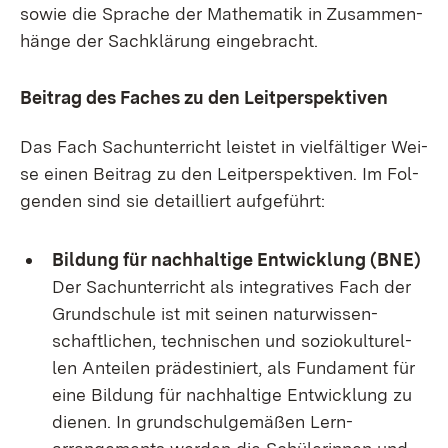
so­wie die Spra­che der Ma­the­ma­tik in Zu­sam­men­
hän­ge der Sach­klä­rung ein­ge­bracht.
Bei­trag des Fa­ches zu den Leit­per­spek­ti­ven
Das Fach Sach­un­ter­richt leis­tet in viel­fäl­ti­ger Wei­
se ei­nen Bei­trag zu den Leit­per­spek­ti­ven. Im Fol­
gen­den sind sie de­tail­liert auf­ge­führt:
Bil­dung für nach­hal­ti­ge Ent­wick­lung (BNE)
Der Sach­un­ter­richt als in­te­gra­ti­ves Fach der
Grund­schu­le ist mit sei­nen na­tur­wis­sen­
schaft­li­chen, tech­ni­schen und so­zio­kul­tu­rel­
len An­tei­len prä­des­ti­niert, als Fun­da­ment für
ei­ne Bil­dung für nach­hal­ti­ge Ent­wick­lung zu
die­nen. In grund­schul­ge­mä­ßen Lern­