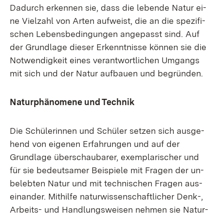
Da­durch er­ken­nen sie, dass die le­ben­de Na­tur ei­
ne Viel­zahl von Ar­ten auf­weist, die an die spe­zi­fi­
schen Le­bens­be­din­gun­gen an­ge­passt sind. Auf
der Grund­la­ge die­ser Er­kennt­nis­se kön­nen sie die
Not­wen­dig­keit ei­nes ver­ant­wort­li­chen Um­gangs
mit sich und der Na­tur auf­bau­en und be­grün­den.
Na­tur­phä­no­me­ne und Tech­nik
Die Schü­le­rin­nen und Schü­ler set­zen sich aus­ge­
hend von ei­ge­nen Er­fah­run­gen und auf der
Grund­la­ge über­schau­ba­rer, ex­em­pla­ri­scher und
für sie be­deut­sa­mer Bei­spie­le mit Fra­gen der un­
be­leb­ten Na­tur und mit tech­ni­schen Fra­gen aus­
ein­an­der. Mit­hil­fe na­tur­wis­sen­schaft­li­cher Denk-,
Ar­beits- und Hand­lungs­wei­sen neh­men sie Na­tur­