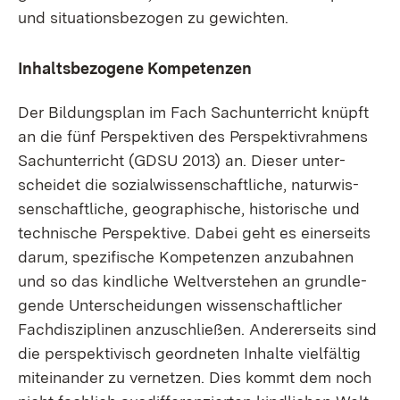
und si­tua­ti­ons­be­zo­gen zu ge­wich­ten.
In­halts­be­zo­ge­ne Kom­pe­ten­zen
Der Bil­dungs­plan im Fach Sach­un­ter­richt knüpft
an die fünf Per­spek­ti­ven des Per­spek­tiv­rah­mens
Sach­un­ter­richt (GDSU 2013) an. Die­ser un­ter­
schei­det die so­zi­al­wis­sen­schaft­li­che, na­tur­wis­
sen­schaft­li­che, geo­gra­phi­sche, his­to­ri­sche und
tech­ni­sche Per­spek­ti­ve. Da­bei geht es ei­ner­seits
dar­um, spe­zi­fi­sche Kom­pe­ten­zen an­zu­bah­nen
und so das kind­li­che Welt­ver­ste­hen an grund­le­
gen­de Un­ter­schei­dun­gen wis­sen­schaft­li­cher
Fach­dis­zi­pli­nen an­zu­schlie­ßen. An­de­rer­seits sind
die per­spek­ti­visch ge­ord­ne­ten In­hal­te viel­fäl­tig
mit­ein­an­der zu ver­net­zen. Dies kommt dem noch