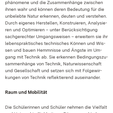
phä­no­me­ne und die Zu­sam­men­hän­ge zwi­schen
ih­nen wahr und kön­nen de­ren Be­deu­tung für die
un­be­leb­te Na­tur er­ken­nen, deu­ten und ver­ste­hen.
Durch ei­ge­nes Her­stel­len, Kon­stru­ie­ren, Ana­ly­sie­
ren und Op­ti­mie­ren – un­ter Be­rück­sich­ti­gung
sach­ge­rech­ter Um­gangs­wei­sen – er­wei­tern sie ihr
le­bens­prak­ti­sches tech­ni­sches Kön­nen und Wis­
sen und bau­en Hemm­nis­se und Ängs­te im Um­
gang mit Tech­nik ab. Sie er­ken­nen Be­din­gungs­zu­
sam­men­hän­ge von Tech­nik, Na­tur­wis­sen­schaft
und Ge­sell­schaft und set­zen sich mit Fol­ge­wir­
kun­gen von Tech­nik re­flek­tie­rend aus­ein­an­der.
Raum und Mo­bi­li­tät
Die Schü­le­rin­nen und Schü­ler neh­men die Viel­falt