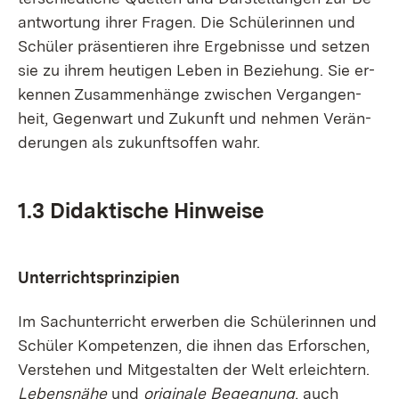
ant­wor­tung ih­rer Fra­gen. Die Schü­le­rin­nen und
Schü­ler prä­sen­tie­ren ih­re Er­geb­nis­se und set­zen
sie zu ih­rem heu­ti­gen Le­ben in Be­zie­hung. Sie er­
ken­nen Zu­sam­men­hän­ge zwi­schen Ver­gan­gen­
heit, Ge­gen­wart und Zu­kunft und neh­men Ver­än­
de­run­gen als zu­kunfts­of­fen wahr.
1.3 Di­dak­ti­sche Hin­wei­se
Un­ter­richt­s­prin­zi­pi­en
Im Sach­un­ter­richt er­wer­ben die Schü­le­rin­nen und
Schü­ler Kom­pe­ten­zen, die ih­nen das Er­for­schen,
Ver­ste­hen und Mit­ge­stal­ten der Welt er­leich­tern.
Le­bens­nä­he
und
ori­gi­na­le Be­geg­nung
, auch