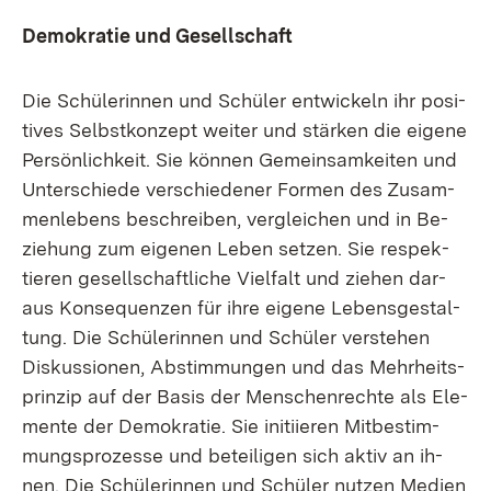
De­mo­kra­tie und Ge­sell­schaft
Die Schü­le­rin­nen und Schü­ler ent­wi­ckeln ihr po­si­
ti­ves Selbst­kon­zept wei­ter und stär­ken die ei­ge­ne
Per­sön­lich­keit. Sie kön­nen Ge­mein­sam­kei­ten und
Un­ter­schie­de ver­schie­de­ner For­men des Zu­sam­
men­le­bens be­schrei­ben, ver­glei­chen und in Be­
zie­hung zum ei­ge­nen Le­ben set­zen. Sie re­spek­
tie­ren ge­sell­schaft­li­che Viel­falt und zie­hen dar­
aus Kon­se­quen­zen für ih­re ei­ge­ne Le­bens­ge­stal­
tung. Die Schü­le­rin­nen und Schü­ler ver­ste­hen
Dis­kus­sio­nen, Ab­stim­mun­gen und das Mehr­heits­
prin­zip auf der Ba­sis der Men­schen­rech­te als Ele­
men­te der De­mo­kra­tie. Sie in­iti­ie­ren Mit­be­stim­
mungs­pro­zes­se und be­tei­li­gen sich ak­tiv an ih­
nen. Die Schü­le­rin­nen und Schü­ler nut­zen Me­di­en