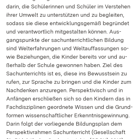
dar­in, die Schü­le­rin­nen und Schü­ler im Ver­ste­hen
ih­rer Um­welt zu un­ter­stüt­zen und zu be­glei­ten,
so­dass sie die­se ent­wick­lungs­ge­mäß be­grün­det
und ver­ant­wort­lich mit­ge­stal­ten kön­nen. Aus­
gangs­punk­te der sach­un­ter­richt­li­chen Bil­dung
sind Welt­erfah­run­gen und Welt­auf­fas­sun­gen so­
wie Be­zie­hun­gen, die Kin­der be­reits vor und au­
ßer­halb der Schu­le ge­won­nen ha­ben. Ziel des
Sach­un­ter­richts ist es, die­se ins Be­wusst­sein zu
ru­fen, zur Spra­che zu brin­gen und die Kin­der zum
Nach­den­ken an­zu­re­gen. Per­spek­ti­visch und in
An­fän­gen er­schlie­ßen sich so den Kin­dern das in
Fach­dis­zi­pli­nen ge­ord­ne­te Wis­sen und die Grund­
for­men wis­sen­schaft­li­cher Er­kennt­nis­ge­win­nung.
Dar­in folgt der vor­lie­gen­de Bil­dungs­plan dem
Per­spek­tiv­rah­men Sach­un­ter­richt (Ge­sell­schaft