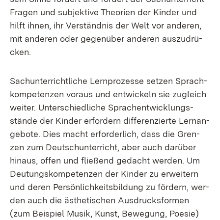
Fra­gen und sub­jek­ti­ve Theo­ri­en der Kin­der und
hilft ih­nen, ihr Ver­ständ­nis der Welt vor an­de­ren,
mit an­de­ren oder ge­gen­über an­de­ren aus­zu­drü­
cken.
Sach­un­ter­richt­li­che Lern­pro­zes­se set­zen Sprach­
kom­pe­ten­zen vor­aus und ent­wi­ckeln sie zu­gleich
wei­ter. Un­ter­schied­li­che Sprach­ent­wick­lungs­
stän­de der Kin­der er­for­dern dif­fe­ren­zier­te Lern­an­
ge­bo­te. Dies macht er­for­der­lich, dass die Gren­
zen zum Deutsch­un­ter­richt, aber auch dar­über
hin­aus, of­fen und flie­ßend ge­dacht wer­den. Um
Deu­tungs­kom­pe­ten­zen der Kin­der zu er­wei­tern
und de­ren Per­sön­lich­keits­bil­dung zu för­dern, wer­
den auch die äs­the­ti­schen Aus­drucks­for­men
(zum Bei­spiel Mu­sik, Kunst, Be­we­gung, Poe­sie)