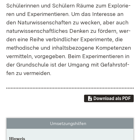
Schü­le­rin­nen und Schü­lern Räu­me zum Ex­plo­rie­
ren und Ex­pe­ri­men­tie­ren. Um das In­ter­es­se an
den Na­tur­wis­sen­schaf­ten zu we­cken, aber auch
na­tur­wis­sen­schaft­li­ches Den­ken zu för­dern, wer­
den ei­ne Rei­he ver­bind­li­cher Ex­pe­ri­men­te, die
me­tho­di­sche und in­halts­be­zo­ge­ne Kom­pe­ten­zen
ver­mit­teln, vor­ge­ge­ben. Beim Ex­pe­ri­men­tie­ren in
der Grund­schu­le ist der Um­gang mit Ge­fahr­stof­
fen zu ver­mei­den.
Download als PDF
Umsetzungshilfen
Hinweis