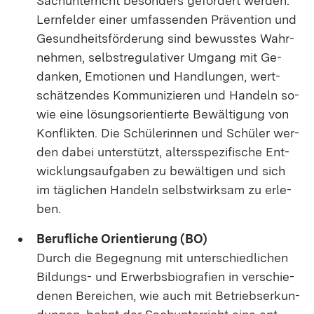
Sach­un­ter­richt be­son­ders ge­för­dert wer­den.
Lern­fel­der ei­ner um­fas­sen­den Prä­ven­ti­on und
Ge­sund­heits­för­de­rung sind be­wuss­tes Wahr­
neh­men, selbst­re­gu­la­ti­ver Um­gang mit Ge­
dan­ken, Emo­tio­nen und Hand­lun­gen, wert­
schät­zen­des Kom­mu­ni­zie­ren und Han­deln so­
wie ei­ne lö­sungs­ori­en­tier­te Be­wäl­ti­gung von
Kon­flik­ten. Die Schü­le­rin­nen und Schü­ler wer­
den da­bei un­ter­stützt, al­ters­spe­zi­fi­sche Ent­
wick­lungs­auf­ga­ben zu be­wäl­ti­gen und sich
im täg­li­chen Han­deln selbst­wirk­sam zu er­le­
ben.
Be­ruf­li­che Ori­en­tie­rung (BO)
Durch die Be­geg­nung mit un­ter­schied­li­chen
Bil­dungs- und Er­werbs­bio­gra­fi­en in ver­schie­
de­nen Be­rei­chen, wie auch mit Be­triebs­er­kun­