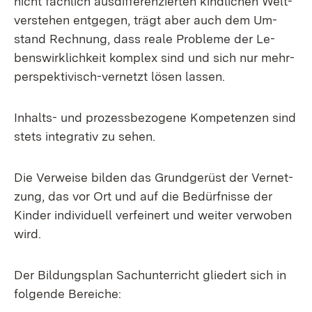
nicht fach­lich aus­dif­fe­ren­zier­ten kind­li­chen Welt­
ver­ste­hen ent­ge­gen, trägt aber auch dem Um­
stand Rech­nung, dass rea­le Pro­ble­me der Le­
bens­wirk­lich­keit kom­plex sind und sich nur mehr­
per­spek­ti­visch-ver­netzt lö­sen las­sen.
In­halts- und pro­zess­be­zo­ge­ne Kom­pe­ten­zen sind
stets in­te­gra­tiv zu se­hen.
Die Ver­wei­se bil­den das Grund­ge­rüst der Ver­net­
zung, das vor Ort und auf die Be­dürf­nis­se der
Kin­der in­di­vi­du­ell ver­fei­nert und wei­ter ver­wo­ben
wird.
Der Bil­dungs­plan Sach­un­ter­richt glie­dert sich in
fol­gen­de Be­rei­che: