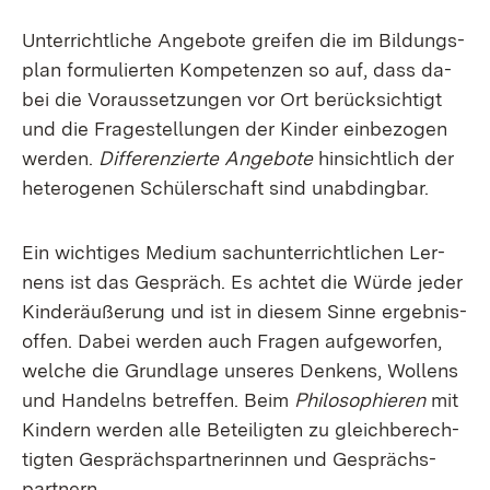
Un­ter­richt­li­che An­ge­bo­te grei­fen die im Bil­dungs­
plan for­mu­lier­ten Kom­pe­ten­zen so auf, dass da­
bei die Vor­aus­set­zun­gen vor Ort be­rück­sich­tigt
und die Fra­ge­stel­lun­gen der Kin­der ein­be­zo­gen
wer­den.
Dif­fe­ren­zier­te An­ge­bo­te
hin­sicht­lich der
he­te­ro­ge­nen Schü­ler­schaft sind un­ab­ding­bar.
Ein wich­ti­ges Me­di­um sach­un­ter­richt­li­chen Ler­
nens ist das Ge­spräch. Es ach­tet die Wür­de je­der
Kin­de­r­äu­ße­rung und ist in die­sem Sin­ne er­geb­nis­
of­fen. Da­bei wer­den auch Fra­gen auf­ge­wor­fen,
wel­che die Grund­la­ge un­se­res Den­kens, Wol­lens
und Han­delns be­tref­fen. Beim
Phi­lo­so­phie­ren
mit
Kin­dern wer­den al­le Be­tei­lig­ten zu gleich­be­rech­
tig­ten Ge­sprächs­part­ne­rin­nen und Ge­sprächs­
part­nern.