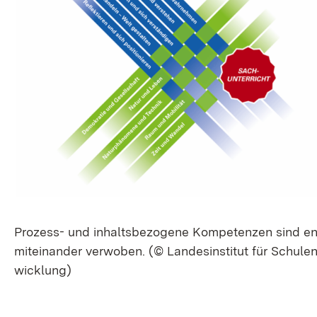
Pro­zess- und in­halts­be­zo­ge­ne Kom­pe­ten­zen sind e
mit­ein­an­der ver­wo­ben. (© Lan­des­in­sti­tut für Schul­en
wick­lung)