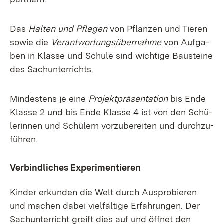
Das
Hal­ten und Pfle­gen
von Pflan­zen und Tie­ren
so­wie die
Ver­ant­wor­tungs­über­nah­me
von Auf­ga­
ben in Klas­se und Schu­le sind wich­ti­ge Bau­stei­ne
des Sach­un­ter­richts.
Min­des­tens je ei­ne
Pro­jekt­prä­sen­ta­ti­on
bis En­de
Klas­se 2 und bis En­de Klas­se 4 ist von den Schü­
le­rin­nen und Schü­lern vor­zu­be­rei­ten und durch­zu­
füh­ren.
Ver­bind­li­ches Ex­pe­ri­men­tie­ren
Kin­der er­kun­den die Welt durch Aus­pro­bie­ren
und ma­chen da­bei viel­fäl­ti­ge Er­fah­run­gen. Der
Sach­un­ter­richt greift dies auf und öff­net den