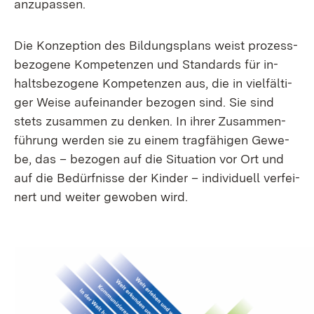
an­zu­pas­sen.
Die Kon­zep­ti­on des Bil­dungs­plans weist pro­zess­
be­zo­ge­ne Kom­pe­ten­zen und Stan­dards für in­
halts­be­zo­ge­ne Kom­pe­ten­zen aus, die in viel­fäl­ti­
ger Wei­se auf­ein­an­der be­zo­gen sind. Sie sind
stets zu­sam­men zu den­ken. In ih­rer Zu­sam­men­
füh­rung wer­den sie zu ei­nem trag­fä­hi­gen Ge­we­
be, das – be­zo­gen auf die Si­tua­ti­on vor Ort und
auf die Be­dürf­nis­se der Kin­der – in­di­vi­du­ell ver­fei­
nert und wei­ter ge­wo­ben wird.