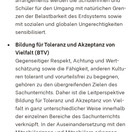
arrangements wer­den die Schü­le­rin­nen und
Schü­ler für den Um­gang mit na­tür­li­chen Gren­
zen der Be­last­bar­keit des Erd­sys­tems so­wie
mit so­zia­len und glo­ba­len Un­ge­rech­tig­kei­ten
sen­si­bi­li­siert.
Bil­dung für To­le­ranz und Ak­zep­tanz von
Viel­falt (BTV)
Ge­gen­sei­ti­ger Re­spekt, Ach­tung und Wert­
schät­zung so­wie die Fä­hig­keit, an­de­ren Kul­tu­
ren to­le­rant und vor­ur­teils­frei zu be­geg­nen,
ge­hö­ren zu den über­grei­fen­den Zie­len des
Sach­un­ter­richts. Da­her ist die Leit­per­spek­ti­ve
Bil­dung für To­le­ranz und Ak­zep­tanz von Viel­
falt in ganz un­ter­schied­li­cher Wei­se in­ner­halb
der ein­zel­nen Be­rei­che des Sach­un­ter­richts
ver­knüpft. In der Aus­ein­an­der­set­zung mit den