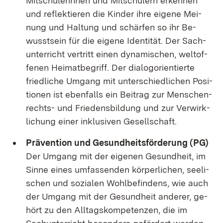
Mit­schü­le­rin­nen und Mit­schü­lern er­ken­nen
und re­flek­tie­ren die Kin­der ih­re ei­ge­ne Mei­
nung und Hal­tung und schär­fen so ihr Be­
wusst­sein für die ei­ge­ne Iden­ti­tät. Der Sach­
un­ter­richt ver­tritt ei­nen dy­na­mi­schen, welt­of­
fe­nen Hei­mat­be­griff. Der dia­lo­gori­en­tier­te
fried­li­che Um­gang mit un­ter­schied­li­chen Po­si­
tio­nen ist eben­falls ein Bei­trag zur Men­schen­
rechts- und Frie­dens­bil­dung und zur Ver­wirk­
li­chung ei­ner in­klu­si­ven Ge­sell­schaft.
Prä­ven­ti­on und Ge­sund­heits­för­de­rung (PG)
Der Um­gang mit der ei­ge­nen Ge­sund­heit, im
Sin­ne ei­nes um­fas­sen­den kör­per­li­chen, see­li­
schen und so­zia­len Wohl­be­fin­dens, wie auch
der Um­gang mit der Ge­sund­heit an­de­rer, ge­
hört zu den All­tags­kom­pe­ten­zen, die im