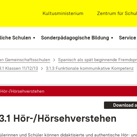
Extern:
Kultusministerium
(Öffnet in neuem Fenste
Extern:
Zentrum für Schul
liche Schulen
Sonderpädagogische Bildung
Service
 an Gemeinschaftsschulen
Spanisch als spät beginnende Fremdspr
3.1 Klassen 11/12/13
3.1.3 Funktionale kommunikative Kompetenz
1 Hör-/Hörsehverstehen
Download a
.3.1 Hör-/Hör­seh­ver­ste­hen
­le­rin­nen und Schü­ler kön­nen di­dak­ti­sier­te und au­then­ti­sche Hör- u