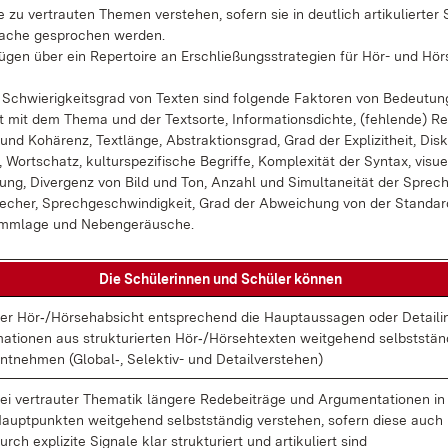
te zu ver­trau­ten The­men ver­ste­hen, so­fern sie in deut­lich ar­ti­ku­lier­ter
a­che ge­spro­chen wer­den.
ü­gen über ein Re­per­toire an Er­schlie­ßungs­stra­te­gi­en für Hör- und Hör­s
Schwie­rig­keits­grad von Tex­ten sind fol­gen­de Fak­to­ren von Be­deu­tun
it mit dem The­ma und der Text­sor­te, In­for­ma­ti­ons­dich­te, (feh­len­de) R
nd Ko­hä­renz, Text­län­ge, Abs­trak­ti­ons­grad, Grad der Ex­pli­zit­heit, Dis­
, Wort­schatz, kul­tur­spe­zi­fi­sche Be­grif­fe, Kom­ple­xi­tät der Syn­tax, vi­su­
­zung, Di­ver­genz von Bild und Ton, An­zahl und Si­mul­ta­nei­tät der Spre­ch
­cher, Sprech­ge­schwin­dig­keit, Grad der Ab­wei­chung von der Stan­dar
mm­la­ge und Ne­ben­ge­räu­sche.
Die Schü­le­rin­nen und Schü­ler kön­nen
er Hör‑/Hör­se­h­ab­sicht ent­spre­chend die Haupt­aus­sa­gen oder De­tail­in
a­tio­nen aus struk­tu­rier­ten Hör‑/Hör­seh­t­ex­ten weit­ge­hend selbst­stän­
nt­neh­men (Glo­bal‑, Se­lek­tiv- und De­tail­ver­ste­hen)
ei ver­trau­ter The­ma­tik län­ge­re Re­de­bei­trä­ge und Ar­gu­men­ta­tio­nen i
aupt­punk­ten weit­ge­hend selbst­stän­dig ver­ste­hen, so­fern die­se auch
urch ex­pli­zi­te Si­gna­le klar struk­tu­riert und ar­ti­ku­liert sind