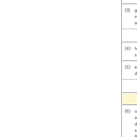
(3)
g
i
w
(4)
t
s
(5)
e
d
(6)
u
a
d
s
B