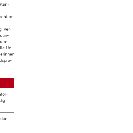
 Stan­
eh­t­ex­
g: Ver­
ed­un­
kurs­
el­le Un­
e­rin­nen
d­spra­
­for­
dig
n den