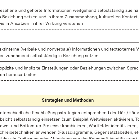
e­se­he­ne und ge­hör­te In­for­ma­tio­nen weit­ge­hend selbst­stän­dig zu­ein­a
n Be­zie­hung set­zen und in ih­rem Zu­sam­men­hang, kul­tu­rel­len Kon­text,
ie in An­sät­zen in ih­rer Wir­kung ver­ste­hen
ext­in­ter­ne (ver­ba­le und non­ver­ba­le) In­for­ma­tio­nen und tex­tex­ter­nes 
en zu­neh­mend selbst­stän­dig in Be­zie­hung set­zen
x­pli­zi­te und im­pli­zi­te Ein­stel­lun­gen oder Be­zie­hun­gen zwi­schen Spre
en her­aus­ar­bei­ten
Stra­te­gi­en und Me­tho­den
n­ter­schied­li­che Er­schlie­ßungs­stra­te­gi­en ent­spre­chend der Hör‑/Hör­s
b­sicht selbst­stän­dig ein­set­zen (zum Bei­spiel Welt­wis­sen ak­ti­vie­ren, T
own- und Bot­tom-up-Pro­zes­se kom­bi­nie­ren, Wort­fel­der iden­ti­fi­zie­ren,
chrei­be­tech­ni­ken an­wen­den (Fluss­dia­gram­me, Ge­gen­satz­ta­bel­len, etc
il­der als Er­gän­zung oder Ab­len­kung von der Bot­schaft iden­ti­fi­zie­ren)