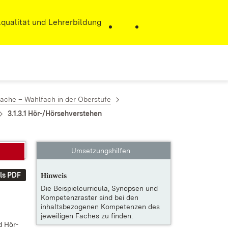
r)
qualität und Lehrerbildung
ache – Wahlfach in der Oberstufe
3.1.3.1 Hör-/Hörsehverstehen
Umsetzungshilfen
ls PDF
Hinweis
Die
Beispielcurricula, Synopsen und
Kompetenzraster
sind bei den
inhaltsbezogenen Kompetenzen des
jeweiligen Faches zu finden.
nd Hör­