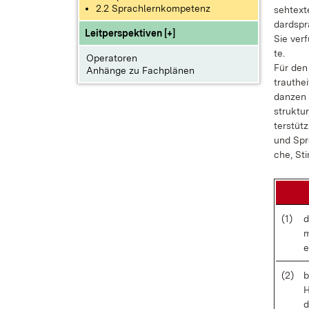
2.2 Sprachlernkompetenz
seh­t­ex­
dard­spr
Leitperspektiven [+]
Sie ver­f
te.
Operatoren
Für den 
Anhänge zu Fachplänen
traut­he
dan­zen u
struk­tur
ter­stüt
und Spre
che, Sti
(1)
d
m
e
(2)
b
H
d