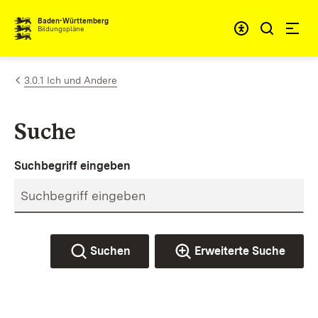
Zum Inhalt springen
Baden-Württemberg
Bildungspläne
3.0.1 Ich und Andere
Suche
Suchbegriff eingeben
Suchen
Erweiterte Suche