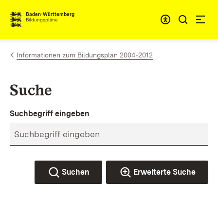
Zum Inhalt springen
Baden-Württemberg
Bildungspläne
Informationen zum Bildungsplan 2004-2012
Suche
Suchbegriff eingeben
Suchen
Erweiterte Suche