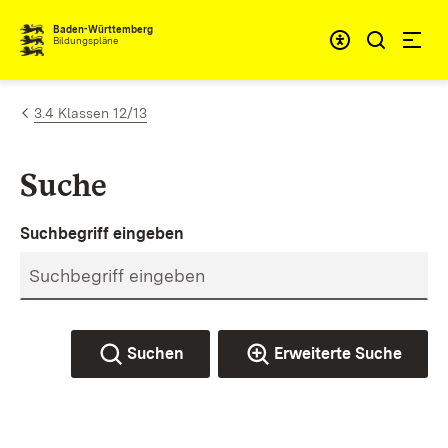
Zum Inhalt springen
Baden-Württemberg
Bildungspläne
3.4 Klassen 12/13
Suche
Suchbegriff eingeben
Suchen
Erweiterte Suche