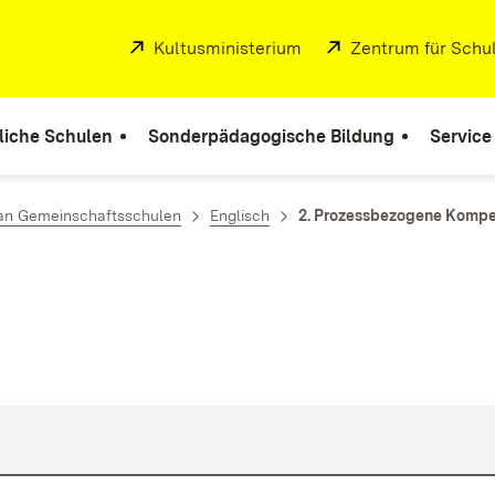
Extern:
Kultusministerium
(Öffnet in neuem Fenste
Extern:
Zentrum für Schul
liche Schulen
Sonderpädagogische Bildung
Service
 an Gemeinschaftsschulen
Englisch
2. Prozessbezogene Komp