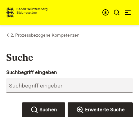
Zum Inhalt springen
Baden-Württemberg
Bildungspläne
2. Prozessbezogene Kompetenzen
Suche
Suchbegriff eingeben
Suchen
Erweiterte Suche