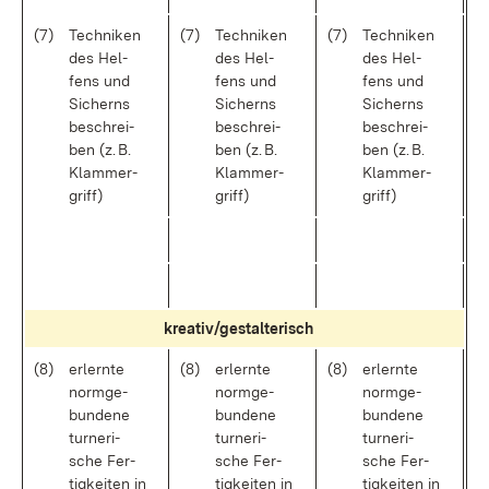
(7)
Tech­ni­ken
(7)
Tech­ni­ken
(7)
Tech­ni­ken
des Hel­
des Hel­
des Hel­
fens und
fens und
fens und
Si­cherns
Si­cherns
Si­cherns
be­schrei­
be­schrei­
be­schrei­
ben (z. B.
ben (z. B.
ben (z. B.
Klam­mer­
Klam­mer­
Klam­mer­
griff)
griff)
griff)
krea­ti­v/ge­stal­te­risch
(8)
er­lern­te
(8)
er­lern­te
(8)
er­lern­te
norm­ge­
norm­ge­
norm­ge­
bun­de­ne
bun­de­ne
bun­de­ne
tur­ne­ri­
tur­ne­ri­
tur­ne­ri­
sche Fer­
sche Fer­
sche Fer­
tig­kei­ten in
tig­kei­ten in
tig­kei­ten in