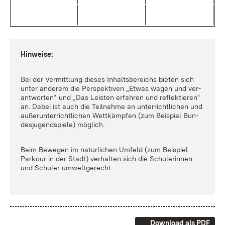
Hin­wei­se:
Bei der Ver­mitt­lung die­ses In­halts­be­reichs bie­ten sich
un­ter an­de­rem die Per­spek­ti­ven „Et­was wa­gen und ver­
ant­wor­ten“ und „Das Leis­ten er­fah­ren und re­flek­tie­ren“
an. Da­bei ist auch die Teil­nah­me an un­ter­richt­li­chen und
au­ßer­un­ter­richt­li­chen Wett­kämp­fen (zum Bei­spiel Bun­
des­ju­gend­spie­le) mög­lich.
Beim Be­we­gen im na­tür­li­chen Um­feld (zum Bei­spiel
Parkour in der Stadt) ver­hal­ten sich die Schü­le­rin­nen
und Schü­ler um­welt­ge­recht.
Download als PDF