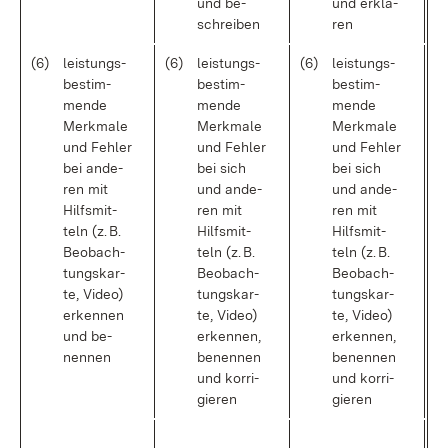
und be­
und er­klä­
schrei­ben
ren
(6)
leis­tungs­
(6)
leis­tungs­
(6)
leis­tungs­
be­stim­
be­stim­
be­stim­
men­de
men­de
men­de
Merk­ma­le
Merk­ma­le
Merk­ma­le
und Feh­ler
und Feh­ler
und Feh­ler
bei an­de­
bei sich
bei sich
ren mit
und an­de­
und an­de­
Hilfs­mit­
ren mit
ren mit
teln (z. B.
Hilfs­mit­
Hilfs­mit­
Be­ob­ach­
teln (z. B.
teln (z. B.
tungs­kar­
Be­ob­ach­
Be­ob­ach­
te, Vi­deo)
tungs­kar­
tungs­kar­
er­ken­nen
te, Vi­deo)
te, Vi­deo)
und be­
er­ken­nen,
er­ken­nen,
nen­nen
be­nen­nen
be­nen­nen
und kor­ri­
und kor­ri­
gie­ren
gie­ren