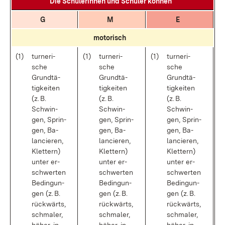
Die Schü­le­rin­nen und Schü­ler kön­nen
G
M
E
mo­to­risch
(1)
tur­ne­ri­
(1)
tur­ne­ri­
(1)
tur­ne­ri­
sche
sche
sche
Grund­tä­
Grund­tä­
Grund­tä­
tig­kei­ten
tig­kei­ten
tig­kei­ten
(z. B.
(z. B.
(z. B.
Schwin­
Schwin­
Schwin­
gen, Sprin­
gen, Sprin­
gen, Sprin­
gen, Ba­
gen, Ba­
gen, Ba­
lan­cie­ren,
lan­cie­ren,
lan­cie­ren,
Klet­tern)
Klet­tern)
Klet­tern)
un­ter er­
un­ter er­
un­ter er­
schwer­ten
schwer­ten
schwer­ten
Be­din­gun­
Be­din­gun­
Be­din­gun­
gen (z. B.
gen (z. B.
gen (z. B.
rück­wärts,
rück­wärts,
rück­wärts,
schma­ler,
schma­ler,
schma­ler,