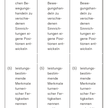
chen Be­
Be­we­
Be­we­
we­gungs­
gungs­han­
gungs­han­
han­deln zu
deln zu
deln zu
ver­schie­
ver­schie­
ver­schie­
de­nen
de­nen
de­nen
Sinn­rich­
Sinn­rich­
Sinn­rich­
tun­gen ei­
tun­gen ei­
tun­gen ei­
ge­ne Po­si­
ge­ne Po­si­
ge­ne Po­si­
tio­nen ent­
tio­nen ent­
tio­nen ent­
wi­ckeln
wi­ckeln
wi­ckeln
(5)
leis­tungs­
(5)
leis­tungs­
(5)
leis­tungs­
be­stim­
be­stim­
be­stim­
men­de
men­de
men­de
Merk­ma­le
Merk­ma­le
Merk­ma­le
tur­ne­ri­
tur­ne­ri­
tur­ne­ri­
scher Fer­
scher Fer­
scher Fer­
tig­kei­ten
tig­kei­ten
tig­kei­ten
nen­nen
nen­nen
nen­nen