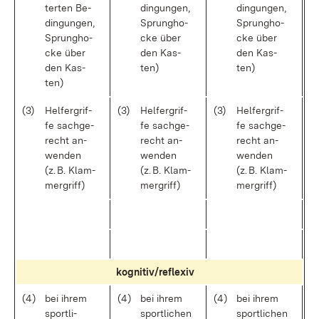
ter­ten Be­
din­gun­gen,
din­gun­gen,
din­gun­gen,
Sprung­ho­
Sprung­ho­
Sprung­ho­
cke über
cke über
cke über
den Kas­
den Kas­
den Kas­
ten)
ten)
ten)
(3)
Hel­fer­grif­
(3)
Hel­fer­grif­
(3)
Hel­fer­grif­
fe sach­ge­
fe sach­ge­
fe sach­ge­
recht an­
recht an­
recht an­
wen­den
wen­den
wen­den
(z. B. Klam­
(z. B. Klam­
(z. B. Klam­
mer­griff)
mer­griff)
mer­griff)
ko­gni­ti­v/re­fle­xiv
(4)
bei ih­rem
(4)
bei ih­rem
(4)
bei ih­rem
sport­li­
sport­li­chen
sport­li­chen