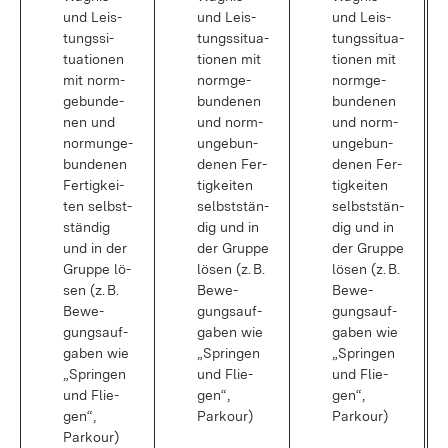
und Leis­
und Leis­
und Leis­
tungs­si­
tungs­si­tua­
tungs­si­tua­
tua­tio­nen
tio­nen mit
tio­nen mit
mit norm­
norm­ge­
norm­ge­
ge­bun­de­
bun­de­nen
bun­de­nen
nen und
und norm­
und norm­
norm­un­ge­
un­ge­bun­
un­ge­bun­
bun­de­nen
de­nen Fer­
de­nen Fer­
Fer­tig­kei­
tig­kei­ten
tig­kei­ten
ten selbst­
selbst­stän­
selbst­stän­
stän­dig
dig und in
dig und in
und in der
der Grup­pe
der Grup­pe
Grup­pe lö­
lö­sen (z. B.
lö­sen (z. B.
sen (z. B.
Be­we­
Be­we­
Be­we­
gungs­auf­
gungs­auf­
gungs­auf­
ga­ben wie
ga­ben wie
ga­ben wie
„Sprin­gen
„Sprin­gen
„Sprin­gen
und Flie­
und Flie­
und Flie­
gen“,
gen“,
gen“,
Parkour)
Parkour)
Parkour)