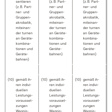
sen­tie­ren
(z. B. Part­
(z. B. Part­
(z. B. Part­
ner- und
ner- und
ner- und
Grup­pen­
Grup­pen­
Grup­pen­
akro­ba­tik,
akro­ba­tik,
akro­ba­tik,
mit­ein­an­
mit­ein­an­
mit­ein­an­
der tur­nen
der tur­nen
der tur­nen
an Ge­rä­te­
an Ge­rä­te­
an Ge­rä­te­
kom­bi­na­
kom­bi­na­
kom­bi­na­
tio­nen und
tio­nen und
tio­nen und
Ge­rä­te­
Ge­rä­te­
Ge­rä­te­
bah­nen)
bah­nen)
bah­nen)
(10)
ge­mäß ih­
(10)
ge­mäß ih­
(10)
ge­mäß ih­
ren in­di­vi­
ren in­di­vi­
ren in­di­vi­
du­el­len
du­el­len
du­el­len
Leis­tungs­
Leis­tungs­
Leis­tungs­
vor­aus­set­
vor­aus­set­
vor­aus­set­
zun­gen
zun­gen
zun­gen
Wag­nis-
Wag­nis-
Wag­nis-