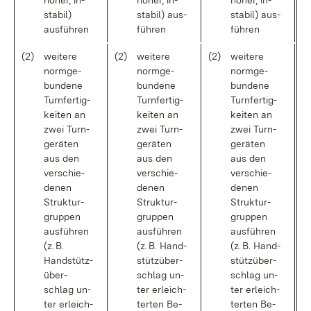
hö­her, in­
hö­her, in­
hö­her, in­
sta­bil)
sta­bil) aus­
sta­bil) aus­
aus­füh­ren
füh­ren
füh­ren
(2)
wei­te­re
(2)
wei­te­re
(2)
wei­te­re
norm­ge­
norm­ge­
norm­ge­
bun­de­ne
bun­de­ne
bun­de­ne
Turn­fer­tig­
Turn­fer­tig­
Turn­fer­tig­
kei­ten an
kei­ten an
kei­ten an
zwei Turn­
zwei Turn­
zwei Turn­
ge­rä­ten
ge­rä­ten
ge­rä­ten
aus den
aus den
aus den
ver­schie­
ver­schie­
ver­schie­
de­nen
de­nen
de­nen
Struk­tur­
Struk­tur­
Struk­tur­
grup­pen
grup­pen
grup­pen
aus­füh­ren
aus­füh­ren
aus­füh­ren
(z. B.
(z. B. Hand­
(z. B. Hand­
Hand­stütz­
stütz­über­
stütz­über­
über­
schlag un­
schlag un­
schlag un­
ter er­leich­
ter er­leich­
ter er­leich­
ter­ten Be­
ter­ten Be­