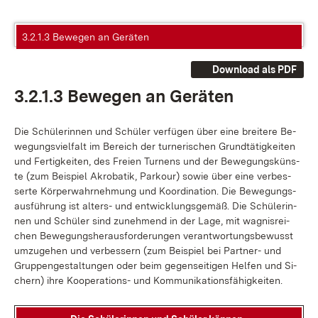
3.2.1.3 Bewegen an Geräten
Download als PDF
3.2.1.3 Be­we­gen an Ge­rä­ten
Die Schü­le­rin­nen und Schü­ler ver­fü­gen über ei­ne brei­te­re Be­
we­gungs­viel­falt im Be­reich der tur­ne­ri­schen Grund­tä­tig­kei­ten
und Fer­tig­kei­ten, des Frei­en Tur­nens und der Be­we­gungs­küns­
te (zum Bei­spiel Akro­ba­tik, Parkour) so­wie über ei­ne ver­bes­
ser­te Kör­per­wahr­neh­mung und Ko­or­di­na­ti­on. Die Be­we­gungs­
aus­füh­rung ist al­ters- und ent­wick­lungs­ge­mäß. Die Schü­le­rin­
nen und Schü­ler sind zu­neh­mend in der La­ge, mit wag­nis­rei­
chen Be­we­gungs­her­aus­for­de­run­gen ver­ant­wor­tungs­be­wusst
um­zu­ge­hen und ver­bes­sern (zum Bei­spiel bei Part­ner- und
Grup­pen­ge­stal­tun­gen oder beim ge­gen­sei­ti­gen Hel­fen und Si­
chern) ih­re Ko­ope­ra­ti­ons- und Kom­mu­ni­ka­ti­ons­fä­hig­kei­ten.