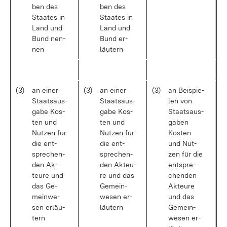
ben des
ben des
Staa­tes in
Staa­tes in
Land und
Land und
Bund nen­
Bund er­
nen
läu­tern
(3)
an ei­ner
(3)
an ei­ner
(3)
an Bei­spie­
Staats­aus­
Staats­aus­
len von
ga­be Kos­
ga­be Kos­
Staats­aus­
ten und
ten und
ga­ben
Nut­zen für
Nut­zen für
Kos­ten
die ent­
die ent­
und Nut­
spre­chen­
spre­chen­
zen für die
den Ak­
den Ak­teu­
ent­spre­
teu­re und
re und das
chen­den
das Ge­
Ge­mein­
Ak­teu­re
mein­we­
we­sen er­
und das
sen er­läu­
läu­tern
Ge­mein­
tern
we­sen er­