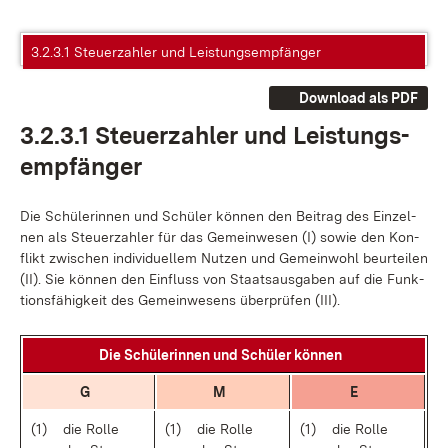
3.2.3.1 Steuerzahler und Leistungsempfänger
Download als PDF
3.2.3.1 Steu­er­zah­ler und Leis­tungs­
emp­fän­ger
Die Schü­le­rin­nen und Schü­ler kön­nen den Bei­trag des Ein­zel­
nen als Steu­er­zah­ler für das Ge­mein­we­sen (I) so­wie den Kon­
flikt zwi­schen in­di­vi­du­el­lem Nut­zen und Ge­mein­wohl be­ur­tei­len
(II). Sie kön­nen den Ein­fluss von Staats­aus­ga­ben auf die Funk­
ti­ons­fä­hig­keit des Ge­mein­we­sens über­prü­fen (III).
Die Schü­le­rin­nen und Schü­ler kön­nen
G
M
E
(1)
die Rol­le
(1)
die Rol­le
(1)
die Rol­le