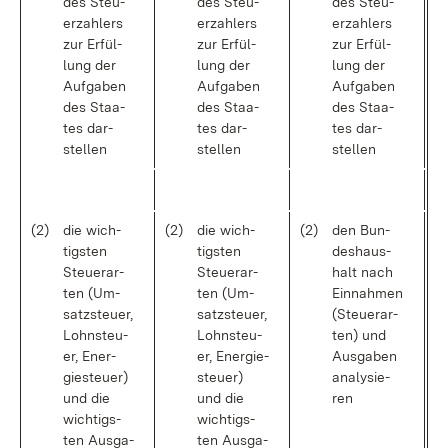
des Steu­
des Steu­
des Steu­
er­zah­lers
er­zah­lers
er­zah­lers
zur Er­fül­
zur Er­fül­
zur Er­fül­
lung der
lung der
lung der
Auf­ga­ben
Auf­ga­ben
Auf­ga­ben
des Staa­
des Staa­
des Staa­
tes dar­
tes dar­
tes dar­
stel­len
stel­len
stel­len
(2)
die wich­
(2)
die wich­
(2)
den Bun­
tigs­ten
tigs­ten
des­haus­
Steu­er­ar­
Steu­er­ar­
halt nach
ten (Um­
ten (Um­
Ein­nah­men
satz­steu­er,
satz­steu­er,
(Steu­er­ar­
Lohn­steu­
Lohn­steu­
ten) und
er, En­er­
er, En­er­gie­
Aus­ga­ben
gie­steu­er)
steu­er)
ana­ly­sie­
und die
und die
ren
wich­tigs­
wich­tigs­
ten Aus­ga­
ten Aus­ga­