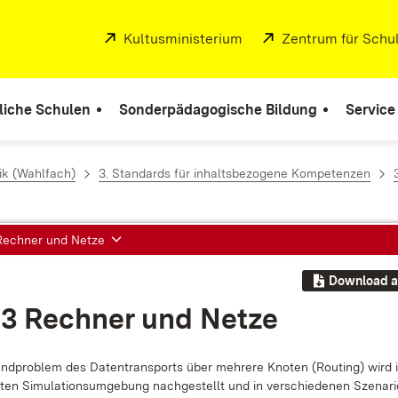
Extern:
Kultusministerium
(Öffnet in neuem Fenste
Extern:
Zentrum für Schul
liche Schulen
Sonderpädagogische Bildung
Service
ik (Wahlfach)
3. Standards für inhaltsbezogene Kompetenzen
 Rechner und Netze
Download a
.3 Rech­ner und Net­ze
d­pro­blem des Da­ten­trans­ports über meh­re­re Kno­ten (Rou­ting) wird i
­ten Si­mu­la­ti­ons­um­ge­bung nach­ge­stellt und in ver­schie­de­nen Sze­na­ri­