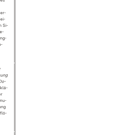
des
er­
ei­
n Si­
ge­
ing­
h­
r
­sung
Do­
­klä­
er
­mu­
bung
­lö­