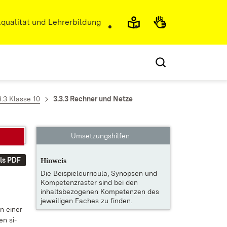
r)
qualität und Lehrerbildung
3.3 Klasse 10
3.3.3 Rechner und Netze
Umsetzungshilfen
ls PDF
Hinweis
Die
Beispielcurricula, Synopsen und
Kompetenzraster
sind bei den
inhaltsbezogenen Kompetenzen des
jeweiligen Faches zu finden.
n ei­ner
en si­