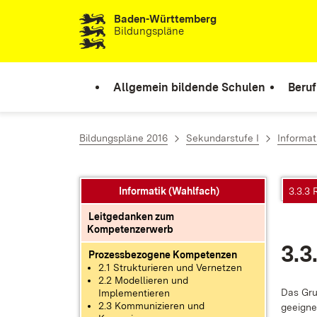
Baden-Württemberg
Zum Inhalt springen
Bildungspläne
Allgemein bildende Schulen
Beruf
Bildungspläne 2016
Sekundarstufe I
Informat
Informatik (Wahlfach)
3.3.3
Leitgedanken zum
Kompetenzerwerb
3.3
Prozessbezogene Kompetenzen
2.1 Strukturieren und Vernetzen
2.2 Modellieren und
Das Grun
Implementieren
2.3 Kommunizieren und
ge­eig­ne