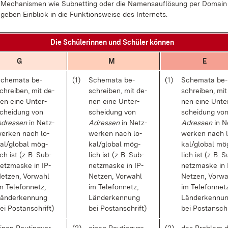
. Me­cha­nis­men wie Sub­net­ting oder die Na­mens­auf­lö­sung per Do­mai
ge­ben Ein­blick in die Funk­ti­ons­wei­se des In­ter­nets.
Die Schü­le­rin­nen und Schü­ler kön­nen
G
M
E
che­ma­ta be­
(1)
Sche­ma­ta be­
(1)
Sche­ma­ta be­
chrei­ben, mit de­
schrei­ben, mit de­
schrei­ben, mit
en ei­ne Un­ter­
nen ei­ne Un­ter­
nen ei­ne Un­te
chei­dung von
schei­dung von
schei­dung vo
dres­sen
in Netz­
Adres­sen
in Netz­
Adres­sen
in N
er­ken nach lo­
wer­ken nach lo­
wer­ken nach l
al/​glo­bal mög­
kal/​glo­bal mög­
kal/​glo­bal mö
ich ist (z. B. Sub­
lich ist (z. B. Sub­
lich ist (z. B. 
etz­mas­ke in IP-
netz­mas­ke in IP-
netz­mas­ke in 
et­zen, Vor­wahl
Net­zen, Vor­wahl
Net­zen, Vor­w
m Te­le­fon­netz,
im Te­le­fon­netz,
im Te­le­fon­net
än­der­ken­nung
Län­der­ken­nung
Län­der­ken­nu
ei Post­an­schrift)
bei Post­an­schrift)
bei Post­an­schr