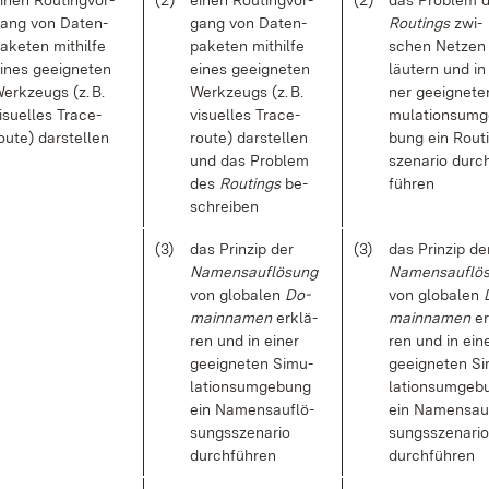
i­nen Rou­ting­vor­
(2)
ei­nen Rou­ting­vor­
(2)
das Pro­blem 
ang von Da­ten­
gang von Da­ten­
Rou­tings
zwi­
a­ke­ten mit­hil­fe
pa­ke­ten mit­hil­fe
schen Net­zen 
i­nes ge­eig­ne­ten
ei­nes ge­eig­ne­ten
läu­tern und in 
erk­zeugs (z. B.
Werk­zeugs (z. B.
ner ge­eig­ne­te
i­su­el­les Tra­ce­
vi­su­el­les Tra­ce­
mu­la­ti­ons­um­
ou­te) dar­stel­len
rou­te) dar­stel­len
bung ein Rou­t
und das Pro­blem
sze­na­rio durc
des
Rou­tings
be­
füh­ren
schrei­ben
(3)
das Prin­zip der
(3)
das Prin­zip de
Na­mens­auf­lö­sung
Na­mens­auf­lö
von glo­ba­len
Do­
von glo­ba­len
main­na­men
er­klä­
main­na­men
er
ren und in ei­ner
ren und in ei­n
ge­eig­ne­ten Si­mu­
ge­eig­ne­ten Si
la­ti­ons­um­ge­bung
la­ti­ons­um­ge­
ein Na­mens­auf­lö­
ein Na­mens­auf
sungs­sze­na­rio
sungs­sze­na­rio
durch­füh­ren
durch­füh­ren