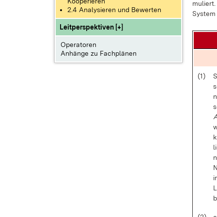
Kooperieren
mu­liert
2.4 Analysieren und Bewerten
Sys­tem 
Leitperspektiven [+]
Operatoren
Anhänge zu Fachplänen
(1)
S
s
n
s
A
w
k
l
n
N
i
L
b