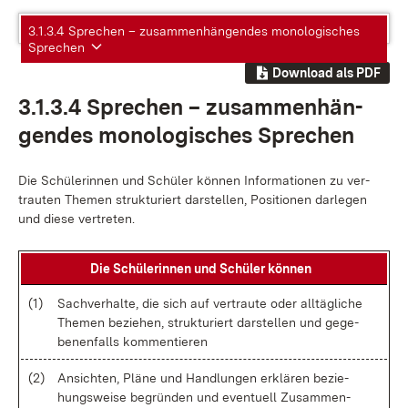
3.1.3.4 Sprechen – zusammenhängendes monologisches
Sprechen
Download als PDF
3.1.3.4 Spre­chen – zu­sam­men­hän­
gen­des mo­no­lo­gi­sches Spre­chen
Die Schü­le­rin­nen und Schü­ler kön­nen In­for­ma­tio­nen zu ver­
trau­ten The­men struk­tu­riert dar­stel­len, Po­si­tio­nen dar­le­gen
und die­se ver­tre­ten.
Die Schü­le­rin­nen und Schü­ler kön­nen
(1)
Sach­ver­hal­te, die sich auf ver­trau­te oder all­täg­li­che
The­men be­zie­hen, struk­tu­riert dar­stel­len und ge­ge­
be­nen­falls kom­men­tie­ren
(2)
An­sich­ten, Plä­ne und Hand­lun­gen er­klä­ren be­zie­
hungs­wei­se be­grün­den und even­tu­ell Zu­sam­men­