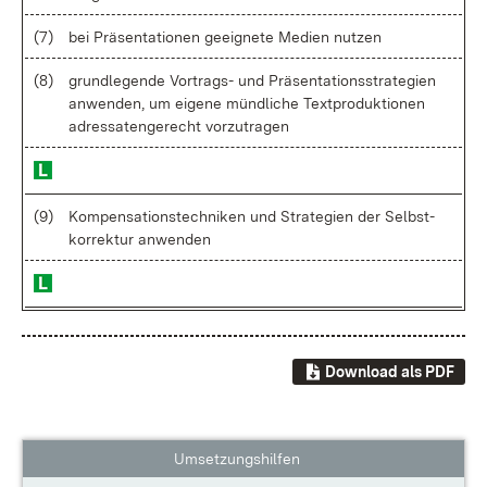
(7)
bei Prä­sen­ta­tio­nen ge­eig­ne­te Me­di­en nut­zen
(8)
grund­le­gen­de Vor­trags- und Prä­sen­ta­ti­ons­stra­te­gi­en
an­wen­den, um ei­ge­ne münd­li­che Text­pro­duk­tio­nen
adres­sa­ten­ge­recht vor­zu­tra­gen
(9)
Kom­pen­sa­ti­ons­tech­ni­ken und Stra­te­gi­en der Selbst­
kor­rek­tur an­wen­den
Download als PDF
Umsetzungshilfen