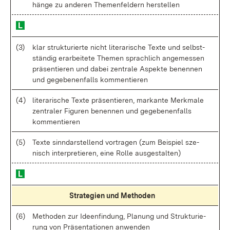
hän­ge zu an­de­ren The­men­fel­dern her­stel­len
(3)
klar struk­tu­rier­te nicht li­te­ra­ri­sche Tex­te und selbst­
stän­dig er­ar­bei­te­te The­men sprach­lich an­ge­mes­sen
prä­sen­tie­ren und da­bei zen­tra­le As­pek­te be­nen­nen
und ge­ge­be­nen­falls kom­men­tie­ren
(4)
li­te­ra­ri­sche Tex­te prä­sen­tie­ren, mar­kan­te Merk­ma­le
zen­tra­ler Fi­gu­ren be­nen­nen und ge­ge­be­nen­falls
kom­men­tie­ren
(5)
Tex­te sinn­dar­stel­lend vor­tra­gen (zum Bei­spiel sze­
nisch in­ter­pre­tie­ren, ei­ne Rol­le aus­ge­stal­ten)
Stra­te­gi­en und Me­tho­den
(6)
Me­tho­den zur Ide­en­fin­dung, Pla­nung und Struk­tu­rie­
rung von Prä­sen­ta­tio­nen an­wen­den