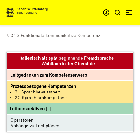
Zum Inhalt springen
Baden-Württemberg
Bildungspläne
3.1.3 Funktionale kommunikative Kompetenz
Italienisch als spät beginnende Fremdsprache –
Wahlfach in der Oberstufe
Leitgedanken zum Kompetenzerwerb
Prozessbezogene Kompetenzen
2.1 Sprachbewusstheit
2.2 Sprachlernkompetenz
Leitperspektiven [+]
Operatoren
Anhänge zu Fachplänen