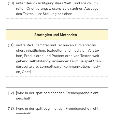
(10)
un­ter Be­rück­sich­ti­gung ih­res Welt- und so­zio­kul­tu­
rel­len Ori­en­tie­rungs­wis­sens zu ein­zel­nen Aus­sa­gen
des Tex­tes kurz Stel­lung be­zie­hen
Stra­te­gi­en und Me­tho­den
(11)
ver­trau­te Hilfs­mit­tel und Tech­ni­ken zum sprach­li­
chen, in­halt­li­chen, tex­tu­el­len und me­dia­len Ver­ste­
hen, Pro­du­zie­ren und Prä­sen­tie­ren von Tex­ten weit­
ge­hend selbst­stän­dig an­wen­den (zum Bei­spiel Stan­
dard­soft­ware, Lern­soft­ware, Kom­mu­ni­ka­ti­ons­me­di­
en, Chat)
(12)
[wird in der spät be­gin­nen­den Fremd­spra­che nicht
ge­schult]
(13)
[wird in der spät be­gin­nen­den Fremd­spra­che nicht
ge­schult]