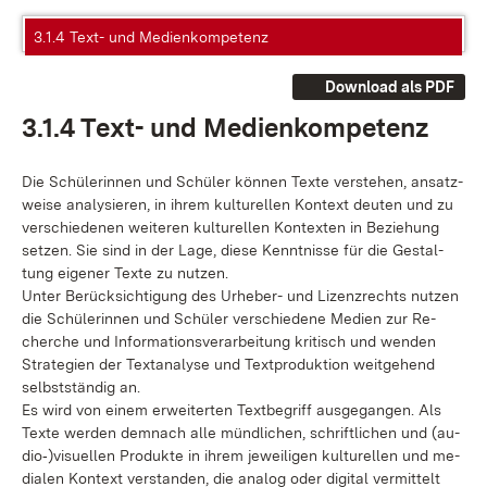
3.1.4 Text- und Medienkompetenz
Download als PDF
3.1.4 Text- und Me­di­en­kom­pe­tenz
Die Schü­le­rin­nen und Schü­ler kön­nen Tex­te ver­ste­hen, an­satz­
wei­se ana­ly­sie­ren, in ih­rem kul­tu­rel­len Kon­text deu­ten und zu
ver­schie­de­nen wei­te­ren kul­tu­rel­len Kon­tex­ten in Be­zie­hung
set­zen. Sie sind in der La­ge, die­se Kennt­nis­se für die Ge­stal­
tung ei­ge­ner Tex­te zu nut­zen.
Un­ter Be­rück­sich­ti­gung des Ur­he­ber- und Li­zenz­rechts nut­zen
die Schü­le­rin­nen und Schü­ler ver­schie­de­ne Me­di­en zur Re­
cher­che und In­for­ma­ti­ons­ver­ar­bei­tung kri­tisch und wen­den
Stra­te­gi­en der Text­ana­ly­se und Text­pro­duk­ti­on weit­ge­hend
selbst­stän­dig an.
Es wird von ei­nem er­wei­ter­ten Text­be­griff aus­ge­gan­gen. Als
Tex­te wer­den dem­nach al­le münd­li­chen, schrift­li­chen und (au­
di­o‑)vi­su­el­len Pro­duk­te in ih­rem je­wei­li­gen kul­tu­rel­len und me­
dia­len Kon­text ver­stan­den, die ana­log oder di­gi­tal ver­mit­telt