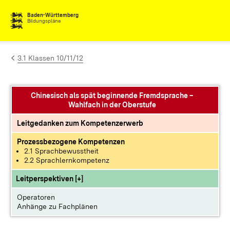
Zum Inhalt springen
Baden-Württemberg
Bildungspläne
3.1 Klassen 10/11/12
Chinesisch als spät beginnende Fremdsprache –
Wahlfach in der Oberstufe
Leitgedanken zum Kompetenzerwerb
Prozessbezogene Kompetenzen
2.1 Sprachbewusstheit
2.2 Sprachlernkompetenz
Leitperspektiven [+]
Operatoren
Anhänge zu Fachplänen