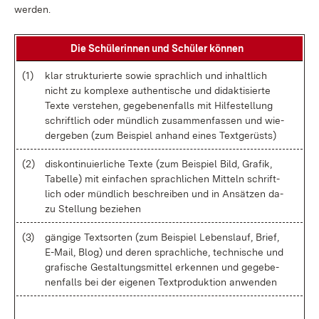
wer­den.
Die Schü­le­rin­nen und Schü­ler kön­nen
(1)
klar struk­tu­rier­te so­wie sprach­lich und in­halt­lich
nicht zu kom­ple­xe au­then­ti­sche und di­dak­ti­sier­te
Tex­te ver­ste­hen, ge­ge­be­nen­falls mit Hil­fe­stel­lung
schrift­lich oder münd­lich zu­sam­men­fas­sen und wie­
der­ge­ben (zum Bei­spiel an­hand ei­nes Text­ge­rüsts)
(2)
dis­kon­ti­nu­ier­li­che Tex­te (zum Bei­spiel Bild, Gra­fik,
Ta­bel­le) mit ein­fa­chen sprach­li­chen Mit­teln schrift­
lich oder münd­lich be­schrei­ben und in An­sät­zen da­
zu Stel­lung be­zie­hen
(3)
gän­gi­ge Text­sor­ten (zum Bei­spiel Le­bens­lauf, Brief,
E-Mail, Blog) und de­ren sprach­li­che, tech­ni­sche und
gra­fi­sche Ge­stal­tungs­mit­tel er­ken­nen und ge­ge­be­
nen­falls bei der ei­ge­nen Text­pro­duk­ti­on an­wen­den