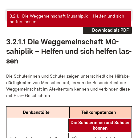
3.2.1.1 Die Weggemeinschaft Müsahiplik – Helfen und sich
helfen lassen
Download als PDF
3.2.1.1 Die Weg­ge­mein­schaft Mü­
sahi­plik – Hel­fen und sich hel­fen las­
sen
Die Schü­le­rin­nen und Schü­ler zei­gen un­ter­schied­li­che Hilfs­be­
dürf­tig­kei­ten von Men­schen auf, ler­nen die Be­son­der­heit der
Weg­ge­mein­schaft im Ale­vi­ten­tum ken­nen und ver­bin­den die­se
mit Hızır- Ge­schich­ten.
Denk­an­stö­ße
Teil­kom­pe­ten­zen
Die Schü­le­rin­nen und Schü­ler
kön­nen