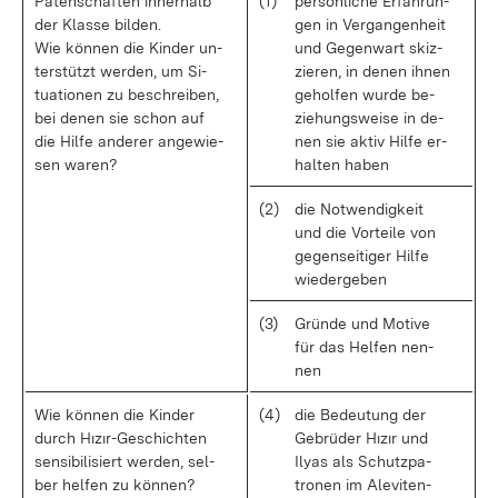
Pa­ten­schaf­ten in­ner­halb
(1)
per­sön­li­che Er­fah­run­
der Klas­se bil­den.
gen in Ver­gan­gen­heit
Wie kön­nen die Kin­der un­
und Ge­gen­wart skiz­
ter­stützt wer­den, um Si­
zie­ren, in de­nen ih­nen
tua­tio­nen zu be­schrei­ben,
ge­hol­fen wur­de be­
bei de­nen sie schon auf
zie­hungs­wei­se in de­
die Hil­fe an­de­rer an­ge­wie­
nen sie ak­tiv Hil­fe er­
sen wa­ren?
hal­ten ha­ben
(2)
die Not­wen­dig­keit
und die Vor­tei­le von
ge­gen­sei­ti­ger Hil­fe
wie­der­ge­ben
(3)
Grün­de und Mo­ti­ve
für das Hel­fen nen­
nen
Wie kön­nen die Kin­der
(4)
die Be­deu­tung der
durch Hızır-Ge­schich­ten
Ge­brü­der Hızır und
sen­si­bi­li­siert wer­den, sel­
Ilyas als Schutz­pa­
ber hel­fen zu kön­nen?
tro­nen im Ale­vi­ten­