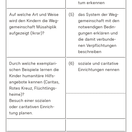
tum er­ken­nen
Auf wel­che Art und Wei­se
(5)
das Sys­tem der Weg­
wird den Kin­dern die Weg­
ge­mein­schaft mit den
ge­mein­schaft Mü­sahi­plik
not­wen­di­gen Be­din­
auf­ge­zeigt (Ikrar)?
gun­gen er­klä­ren und
die da­mit ver­bun­de­
nen Ver­pflich­tun­gen
be­schrei­ben
Durch wel­che ex­em­pla­ri­
(6)
so­zia­le und ca­ri­ta­ti­ve
schen Bei­spie­le ler­nen die
Ein­rich­tun­gen nen­nen
Kin­der hu­ma­ni­tä­re Hilfs­
an­ge­bo­te ken­nen (Ca­ri­tas,
Ro­tes Kreuz, Flücht­lings­
hei­me)?
Be­such ei­ner so­zia­len
oder ca­ri­ta­ti­ven Ein­rich­
tung pla­nen.