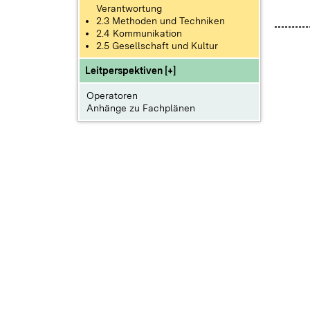
Verantwortung
2.3 Methoden und Techniken
2.4 Kommunikation
2.5 Gesellschaft und Kultur
Leitperspektiven [+]
Operatoren
Anhänge zu Fachplänen