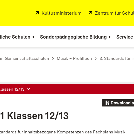
Extern:
Kultusministerium
(Öffnet in neuem Fenste
Extern:
Zentrum für Schul
liche Schulen
Sonderpädagogische Bildung
Service
 an Gemeinschaftsschulen
Musik – Profilfach
3. Standards für
Klassen 12/13
Download a
.1 Klas­sen 12/13
tan­dards für in­halts­be­zo­ge­ne Kom­pe­ten­zen des Fach­plans Mu­sik.