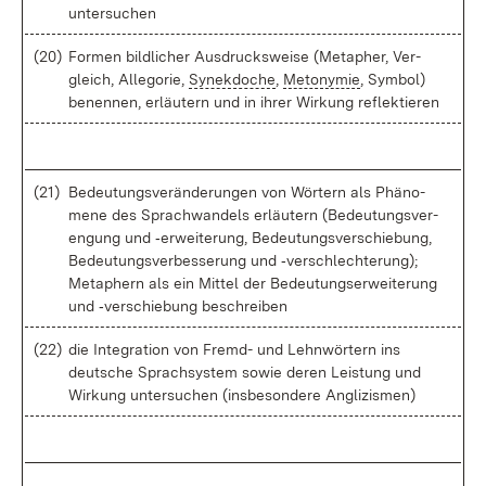
un­ter­su­chen
(20)
For­men bild­li­cher Aus­drucks­wei­se (Me­ta­pher, Ver­
gleich, Al­le­go­rie,
Sy­n­ek­do­che
,
Me­t­ony­mie
, Sym­bol)
be­nen­nen, er­läu­tern und in ih­rer Wir­kung re­flek­tie­ren
(21)
Be­deu­tungs­ver­än­de­run­gen von Wör­tern als Phä­no­
me­ne des Sprach­wan­dels er­läu­tern (Be­deu­tungs­ver­
en­gung und ‑er­wei­te­rung, Be­deu­tungs­ver­schie­bung,
Be­deu­tungs­ver­bes­se­rung und ‑ver­schlech­te­rung);
Me­ta­phern als ein Mit­tel der Be­deu­tungs­er­wei­te­rung
und ‑ver­schie­bung be­schrei­ben
(22)
die In­te­gra­ti­on von Fremd- und Lehn­wör­tern ins
deut­sche Sprach­sys­tem so­wie de­ren Leis­tung und
Wir­kung un­ter­su­chen (ins­be­son­de­re An­gli­zis­men)