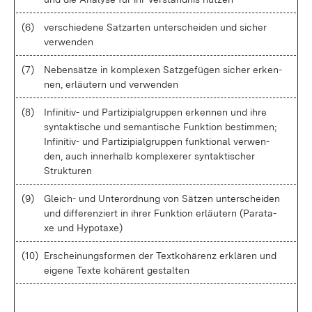
(6)
ver­schie­de­ne Satz­ar­ten un­ter­schei­den und si­cher
ver­wen­den
(7)
Ne­ben­sät­ze in kom­ple­xen Satz­ge­fü­gen si­cher er­ken­
nen, er­läu­tern und ver­wen­den
(8)
In­fi­ni­tiv- und Par­ti­zi­pia­l­grup­pen er­ken­nen und ih­re
syn­tak­ti­sche und se­man­ti­sche Funk­ti­on be­stim­men;
In­fi­ni­tiv- und Par­ti­zi­pia­l­grup­pen funk­tio­nal ver­wen­
den, auch in­ner­halb kom­ple­xe­rer syn­tak­ti­scher
Struk­tu­ren
(9)
Gleich- und Un­ter­ord­nung von Sät­zen un­ter­schei­den
und dif­fe­ren­ziert in ih­rer Funk­ti­on er­läu­tern (Pa­ra­t­a­
xe und Hy­po­ta­xe)
(10)
Er­schei­nungs­for­men der Text­ko­hä­renz er­klä­ren und
ei­ge­ne Tex­te ko­hä­rent ge­stal­ten