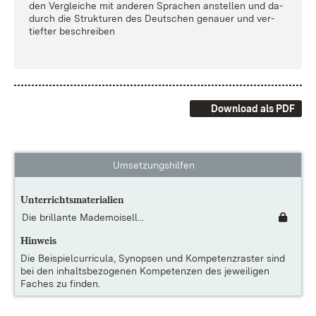
den Ver­glei­che mit an­de­ren Spra­chen an­stel­len und da­
durch die Struk­tu­ren des Deut­schen ge­nau­er und ver­
tief­ter be­schrei­ben
Download als PDF
Umsetzungshilfen
Unterrichtsmaterialien
Die brillante Mademoisell...
Hinweis
Die
Beispielcurricula, Synopsen und Kompetenzraster
sind
bei den inhaltsbezogenen Kompetenzen des jeweiligen
Faches zu finden.