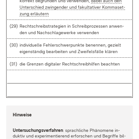
kor­rekt be­grün­den und ver­wen­den,
da­bei auch den
Un­ter­schied zwin­gen­der und fa­kul­ta­ti­ver Kom­ma­set­
zung er­läu­tern
(29)
Recht­schreib­stra­te­gi­en in Schreib­pro­zes­sen an­wen­
den und Nach­schla­ge­wer­ke ver­wen­den
(30)
in­di­vi­du­el­le Feh­ler­schwer­punk­te be­nen­nen, ge­zielt
ei­gen­stän­dig be­ar­bei­ten und Zwei­fels­fäl­le klä­ren
(31)
die Gren­zen di­gi­ta­ler Recht­schreib­hil­fen be­ach­ten
Hin­wei­se
Un­ter­su­chungs­ver­fah­ren
: sprach­li­che Phä­no­me­ne in­
duk­tiv und ex­pe­ri­men­tie­rend er­for­schen und Be­grif­fe bil­