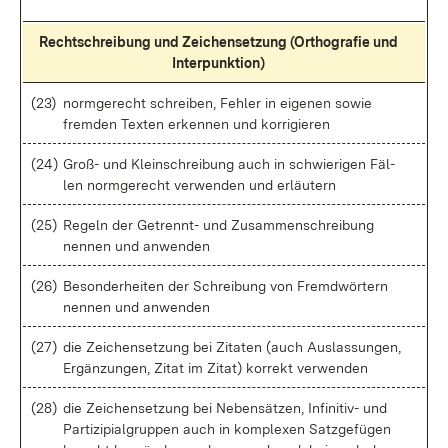
Recht­schrei­bung und Zei­chen­set­zung (Or­tho­gra­fie und
In­ter­punk­ti­on)
(23)
norm­ge­recht schrei­ben, Feh­ler in ei­ge­nen so­wie
frem­den Tex­ten er­ken­nen und kor­ri­gie­ren
(24)
Groß- und Klein­schrei­bung auch in schwie­ri­gen Fäl­
len norm­ge­recht ver­wen­den und er­läu­tern
(25)
Re­geln der Ge­trennt- und Zu­sam­men­schrei­bung
nen­nen und an­wen­den
(26)
Be­son­der­hei­ten der Schrei­bung von Fremd­wör­tern
nen­nen und an­wen­den
(27)
die Zei­chen­set­zung bei Zi­ta­ten (auch Aus­las­sun­gen,
Er­gän­zun­gen, Zi­tat im Zi­tat) kor­rekt ver­wen­den
(28)
die Zei­chen­set­zung bei Ne­ben­sät­zen, In­fi­ni­tiv- und
Par­ti­zi­pia­l­grup­pen auch in kom­ple­xen Satz­ge­fü­gen