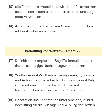
(15)
al­le For­men der Mo­da­li­tät so­wie de­ren Er­satz­for­men
be­schrei­ben, bil­den und norm‑, si­tua­ti­ons- und stil­ge­
recht ver­wen­den
(16)
die Ka­sus auch in kom­ple­xen No­mi­nal­grup­pen kor­
rekt und si­cher ver­wen­den
Be­deu­tung von Wör­tern (Se­man­tik)
(17)
De­fi­ni­tio­nen kom­ple­xe­rer Be­grif­fe for­mu­lie­ren und
da­zu ein­schlä­gi­ge Nach­schla­ge­wer­ke nut­zen
(18)
Wort­fel­der und Wort­fa­mi­li­en ana­ly­sie­ren; Syn­ony­me
und An­t­ony­me un­ter­schei­den; Ho­mony­mie und Po­ly­
se­mie er­ken­nen, für ihr Text­ver­ste­hen nut­zen und
beim Schrei­ben ei­ge­ner Tex­te be­rück­sich­ti­gen
(19)
De­no­ta­ti­on und Kon­no­ta­ti­on un­ter­schei­den, in ih­rer
Be­deu­tung für die Aus­sa­ge und Wir­kung von Tex­ten