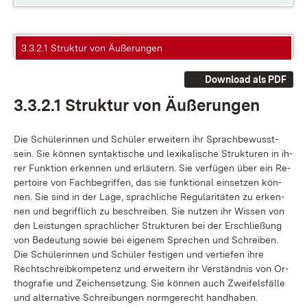
3.3.2.1 Struktur von Äußerungen
Download als PDF
3.3.2.1 Struk­tur von Äu­ße­run­gen
Die Schü­le­rin­nen und Schü­ler er­wei­tern ihr Sprach­be­wusst­
sein. Sie kön­nen syn­tak­ti­sche und le­xi­ka­li­sche Struk­tu­ren in ih­
rer Funk­ti­on er­ken­nen und er­läu­tern. Sie ver­fü­gen über ein Re­
per­toire von Fach­be­grif­fen, das sie funk­tio­nal ein­set­zen kön­
nen. Sie sind in der La­ge, sprach­li­che Re­gu­la­ri­tä­ten zu er­ken­
nen und be­griff­lich zu be­schrei­ben. Sie nut­zen ihr Wis­sen von
den Leis­tun­gen sprach­li­cher Struk­tu­ren bei der Er­schlie­ßung
von Be­deu­tung so­wie bei ei­ge­nem Spre­chen und Schrei­ben.
Die Schü­le­rin­nen und Schü­ler fes­ti­gen und ver­tie­fen ih­re
Recht­schreib­kom­pe­tenz und er­wei­tern ihr Ver­ständ­nis von Or­
tho­gra­fie und Zei­chen­set­zung. Sie kön­nen auch Zwei­fels­fäl­le
und al­ter­na­ti­ve Schrei­bun­gen norm­ge­recht hand­ha­ben.