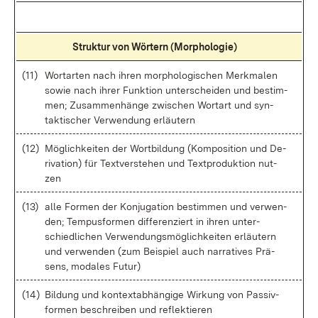
Struk­tur von Wör­tern (Mor­pho­lo­gie)
(11)
Wort­ar­ten nach ih­ren mor­pho­lo­gi­schen Merk­ma­len
so­wie nach ih­rer Funk­ti­on un­ter­schei­den und be­stim­
men; Zu­sam­men­hän­ge zwi­schen Wort­art und syn­
tak­ti­scher Ver­wen­dung er­läu­tern
(12)
Mög­lich­kei­ten der Wort­bil­dung (Kom­po­si­ti­on und De­
ri­va­ti­on) für Text­ver­ste­hen und Text­pro­duk­ti­on nut­
zen
(13)
al­le For­men der Kon­ju­ga­ti­on be­stim­men und ver­wen­
den; Tem­pus­for­men dif­fe­ren­ziert in ih­ren un­ter­
schied­li­chen Ver­wen­dungs­mög­lich­kei­ten er­läu­tern
und ver­wen­den (zum Bei­spiel auch nar­ra­ti­ves Prä­
sens, mo­da­les Fu­tur)
(14)
Bil­dung und kon­text­ab­hän­gi­ge Wir­kung von Pas­siv­
for­men be­schrei­ben und re­flek­tie­ren