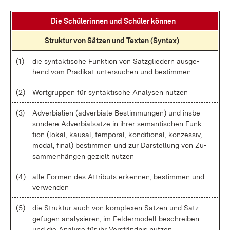
Die Schü­le­rin­nen und Schü­ler kön­nen
Struk­tur von Sät­zen und Tex­ten (Syn­tax)
(1)
die syn­tak­ti­sche Funk­ti­on von Satz­glie­dern aus­ge­
hend vom Prä­di­kat un­ter­su­chen und be­stim­men
(2)
Wort­grup­pen für syn­tak­ti­sche Ana­ly­sen nut­zen
(3)
Ad­ver­bia­li­en (ad­ver­bia­le Be­stim­mun­gen) und ins­be­
son­de­re Ad­ver­bi­al­sät­ze in ih­rer se­man­ti­schen Funk­
ti­on (lo­kal, kau­sal, tem­po­ral, kon­di­tio­nal, kon­zes­siv,
mo­dal, fi­nal) be­stim­men und zur Dar­stel­lung von Zu­
sam­men­hän­gen ge­zielt nut­zen
(4)
al­le For­men des At­tri­buts er­ken­nen, be­stim­men und
ver­wen­den
(5)
die Struk­tur auch von kom­ple­xen Sät­zen und Satz­
ge­fü­gen ana­ly­sie­ren, im Fel­der­mo­dell be­schrei­ben
und die Ana­ly­se für ihr Ver­ständ­nis nut­zen