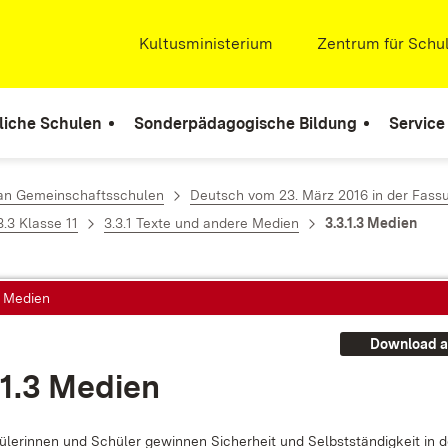
Extern:
Kultusministerium
(Öffnet in neuem Fenste
Extern:
Zentrum für Schul
liche Schulen
Sonderpädagogische Bildung
Service
 an Gemeinschaftsschulen
Deutsch vom 23. März 2016 in der Fass
3.3 Klasse 11
3.3.1 Texte und andere Medien
3.3.1.3 Medien
3 Medien
Download a
.1.3 Me­di­en
­le­rin­nen und Schü­ler ge­win­nen Si­cher­heit und Selbst­stän­dig­keit in 