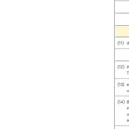
(11)
d
(12)
i
T
(13)
e
u
(14)
B
i
u
a