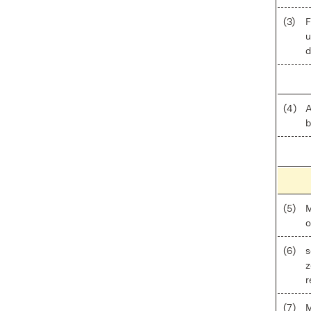
(3)
F
u
d
(4)
A
b
(5)
M
o
(6)
s
z
r
(7)
M