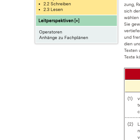
2.2 Schreiben
zung, Re­
2.3 Lesen
sich der
wäh­len k
Leitperspektiven [+]
Sie ge­w
ver­tie­f
Operatoren
und frem­
Anhänge zu Fachplänen
di­en un
Tex­ten u
Tex­te k
(1)
v
t
c
(2)
L
n
v