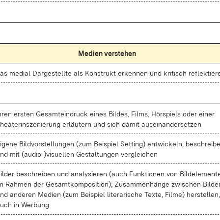
Me­di­en ver­ste­hen
as me­di­al Dar­ge­stell­te als Kon­strukt er­ken­nen und kri­tisch re­flek­tie­r
h­ren ers­ten Ge­samt­ein­druck ei­nes Bil­des, Films, Hör­spiels oder ei­ner
hea­ter­in­sze­nie­rung er­läu­tern und sich da­mit aus­ein­an­der­set­zen
i­ge­ne Bild­vor­stel­lun­gen (zum Bei­spiel Set­ting) ent­wi­ckeln, be­schrei­b
nd mit (au­di­o‑)vi­su­el­len Ge­stal­tun­gen ver­glei­chen
il­der be­schrei­ben und ana­ly­sie­ren (auch Funk­tio­nen von Bild­ele­men­t
m Rah­men der Ge­samt­kom­po­si­ti­on); Zu­sam­men­hän­ge zwi­schen Bil­de
nd an­de­ren Me­di­en (zum Bei­spiel li­te­ra­ri­sche Tex­te, Fil­me) her­stel­len,
uch in Wer­bung