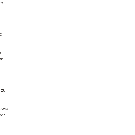
er­
nd
e
we­
l zu
so­wie
Ver­