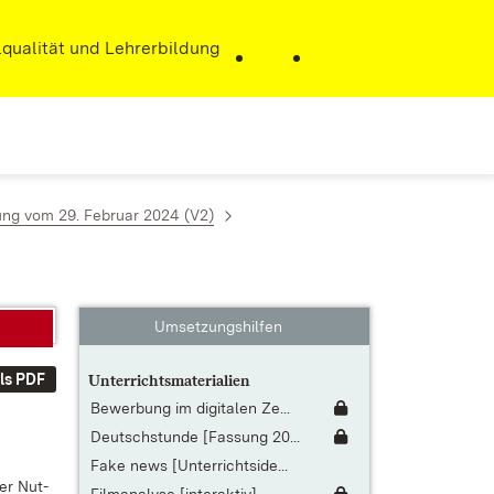
r)
qualität und Lehrerbildung
ung vom 29. Februar 2024 (V2)
Umsetzungshilfen
ls PDF
Unterrichtsmaterialien
Bewerbung im digitalen Ze...
Deutschstunde [Fassung 20...
Fake news [Unterrichtside...
der Nut­