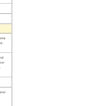
am­me
nt­
und
­vi­
e
r­si­
­