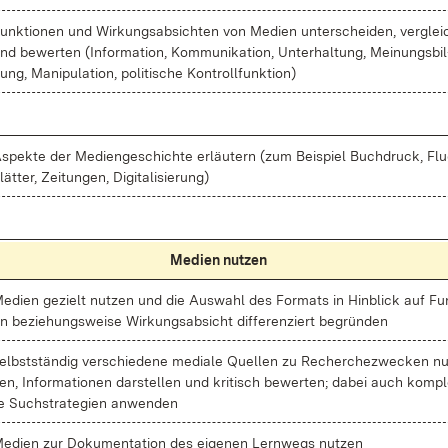
unk­tio­nen und Wir­kungs­ab­sich­ten von Me­di­en un­ter­schei­den, ver­glei
nd be­wer­ten (In­for­ma­ti­on, Kom­mu­ni­ka­ti­on, Un­ter­hal­tung, Mei­nungs­bil
ung, Ma­ni­pu­la­ti­on, po­li­ti­sche Kon­troll­funk­ti­on)
s­pek­te der Me­di­en­ge­schich­te er­läu­tern (zum Bei­spiel Buch­druck, Fl
lät­ter, Zei­tun­gen, Di­gi­ta­li­sie­rung)
Me­di­en nut­zen
e­di­en ge­zielt nut­zen und die Aus­wahl des For­mats in Hin­blick auf Fun
n be­zie­hungs­wei­se Wir­kungs­ab­sicht dif­fe­ren­ziert be­grün­den
elbst­stän­dig ver­schie­de­ne me­dia­le Quel­len zu Re­cher­che­zwe­cken nu
en, In­for­ma­tio­nen dar­stel­len und kri­tisch be­wer­ten; da­bei auch kom­pl
e Such­stra­te­gi­en an­wen­den
e­di­en zur Do­ku­men­ta­ti­on des ei­ge­nen Lern­wegs nut­zen