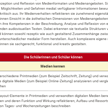
zep­ti­on und Re­fle­xi­on von Me­di­en­for­ma­ten und Me­di­en­an­ge­bo­ten. S
 Mög­lich­kei­ten und Ge­fah­ren me­di­al ver­füg­ba­rer In­for­ma­tio­nen be­w
ri­tisch aus. Ihr Me­di­en­ver­hal­ten re­flek­tie­ren sie zu­neh­mend ei­gen­stä
in­nen Ein­sicht in die äs­the­ti­schen Di­men­sio­nen von Me­di­en­an­ge­bo­te
en ih­re Kom­pe­ten­zen in der Be­schrei­bung, Ana­ly­se und Re­fle­xi­on von e
den au­dio­vi­su­el­len Tex­ten. Da­bei er­ken­nen sie tex­tu­el­le Struk­tu­re
d kön­nen so­wohl re­zep­tiv wie auch ge­stal­tend Zu­sam­men­hän­ge zwi­
n­ter­schied­li­cher me­dia­ler Form her­stel­len. Auch kom­ple­xe­re ei­ge­ne 
ön­nen sie sach­ge­recht, funk­tio­nal und krea­tiv ge­stal­ten.
Die Schü­le­rin­nen und Schü­ler kön­nen
Me­di­en ken­nen
er­schie­de­ne Print­me­di­en (zum Bei­spiel Zeit­schrift, Zei­tung) und ver­
e di­gi­ta­le Me­di­en (zum Bei­spiel On­line-Zei­tung) ana­ly­sie­ren und ver­gl
hen
ay­ou­t-Ele­men­te in Print­me­di­en und ver­wand­ten di­gi­ta­len Me­di­en be­
en und de­ren Funk­ti­on und Wir­kung re­flek­tie­ren; Auf­bau und Res­sort
on Ta­ges- und Wo­chen­zei­tun­gen be­schrei­ben