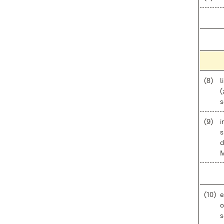
(8)
l
(
s
(9)
i
s
d
M
(10)
e
o
s