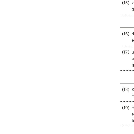
(15)
z
g
(16)
d
e
(17)
u
a
g
(18)
K
e
(19)
e
e
f