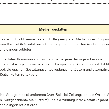
Me­di­en ge­stal­ten
i­nea­re und nicht­li­nea­re Tex­te mit­hil­fe ge­eig­ne­ter Me­di­en oder Pro­gr
zum Bei­spiel Prä­sen­ta­ti­ons­soft­ware) ge­stal­ten und ih­re Ge­stal­tungs­e
chei­dun­gen er­läu­tern
n me­dia­len Kom­mu­ni­ka­ti­ons­si­tua­tio­nen ei­ge­ne Bei­trä­ge adres­sa­ten- 
i­tua­ti­ons­be­zo­gen for­mu­lie­ren (zum Bei­spiel Blog, Chat, Pod­cast, Er­klär
eo); die ei­ge­nen Ge­stal­tungs­ent­schei­dun­gen er­läu­tern und al­ter­na­ti­v
ög­lich­kei­ten re­flek­tie­ren
i­ne Vor­la­ge me­di­al um­for­men (zum Bei­spiel Zei­tungs­text als On­line-Ve
n, Kurz­ge­schich­te als Kurz­film) und die Wir­kung ih­rer Ge­stal­tungs­ent
chei­dun­gen re­flek­tie­ren