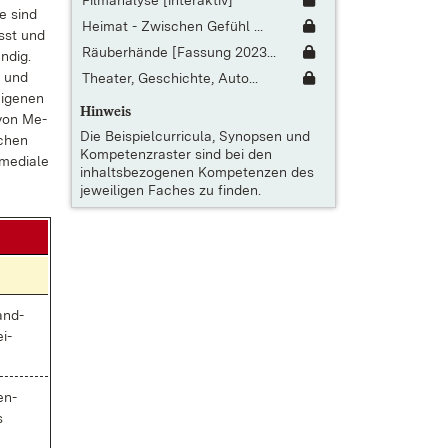
Filmanalyse [interaktiv]
ie sind
Heimat - Zwischen Gefühl ...
usst und
Räuberhände [Fassung 2023...
n­dig.
n und
Theater, Geschichte, Auto...
i­ge­nen
Hinweis
n von Me­
Die
Beispielcurricula, Synopsen und
schen
Kompetenzraster
sind bei den
me­dia­le
inhaltsbezogenen Kompetenzen des
jeweiligen Faches zu finden.
wand­
ei­
nen­
s