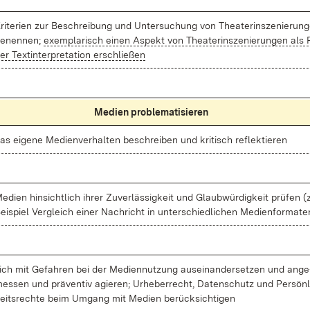
ri­te­ri­en zur Be­schrei­bung und Un­ter­su­chung von Thea­ter­in­sze­nie­run­
e­nen­nen;
ex­em­pla­risch ei­nen As­pekt von Thea­ter­in­sze­nie­run­gen als
er Text­in­ter­pre­ta­ti­on er­schlie­ßen
Me­di­en pro­ble­ma­ti­sie­ren
as ei­ge­ne Me­di­en­ver­hal­ten be­schrei­ben und kri­tisch re­flek­tie­ren
e­di­en hin­sicht­lich ih­rer Zu­ver­läs­sig­keit und Glaub­wür­dig­keit prü­fen 
ei­spiel Ver­gleich ei­ner Nach­richt in un­ter­schied­li­chen Me­di­en­for­ma­te
ich mit Ge­fah­ren bei der Me­di­en­nut­zung aus­ein­an­der­set­zen und an­ge
es­sen und prä­ven­tiv agie­ren; Ur­he­ber­recht, Da­ten­schutz und Per­sön­
eits­rech­te beim Um­gang mit Me­di­en be­rück­sich­ti­gen