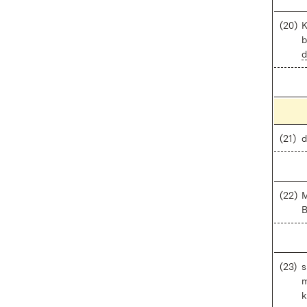
(20)
K
b
d
(21)
d
(22)
M
B
(23)
s
m
k