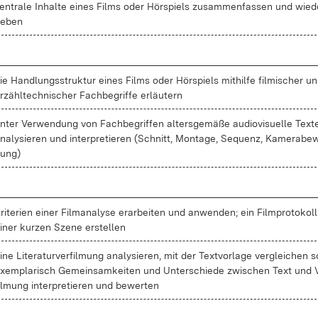
en­tra­le In­hal­te ei­nes Films oder Hör­spiels zu­sam­men­fas­sen und wie­d
e­ben
ie Hand­lungs­struk­tur ei­nes Films oder Hör­spiels mit­hil­fe fil­mi­scher u
r­zähl­tech­ni­scher Fach­be­grif­fe er­läu­tern
n­ter Ver­wen­dung von Fach­be­grif­fen al­ters­ge­mä­ße au­dio­vi­su­el­le Tex­t
na­ly­sie­ren und in­ter­pre­tie­ren (Schnitt, Mon­ta­ge, Se­quenz, Ka­me­ra­be­
ung)
ri­te­ri­en ei­ner Film­ana­ly­se er­ar­bei­ten und an­wen­den; ein Film­pro­to­kol
i­ner kur­zen Sze­ne er­stel­len
i­ne Li­te­ra­tur­ver­fil­mung ana­ly­sie­ren, mit der Text­vor­la­ge ver­glei­chen 
x­em­pla­risch Ge­mein­sam­kei­ten und Un­ter­schie­de zwi­schen Text und 
il­mung in­ter­pre­tie­ren und be­wer­ten