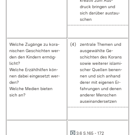
krea­tiv zum Aus­
druck brin­gen und
sich dar­über aus­tau­
schen
Wel­che Zu­gän­ge zu ko­ra­
(4)
zen­tra­le The­men und
ni­schen Ge­schich­ten wer­
aus­ge­wähl­te Ge­
den den Kin­dern er­mög­
schich­ten des Ko­rans
licht?
so­wie wei­te­rer is­la­mi­
Wel­che Er­zähl­hil­fen kön­
scher Quel­len be­nen­
nen da­bei ein­ge­setzt wer­
nen und sich an­hand
den?
de­rer mit ei­ge­nen Er­
Wel­che Me­di­en bie­ten
fah­run­gen und de­nen
sich an?
an­de­rer Men­schen
aus­ein­an­der­set­zen
3.6 S.165 - 172