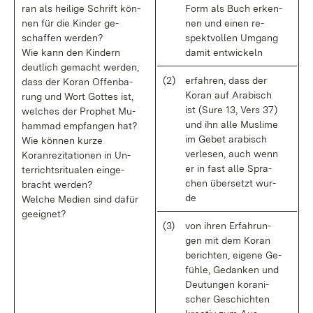
ran als hei­li­ge Schrift kön­
Form als Buch er­ken­
nen für die Kin­der ge­
nen und ei­nen re­
schaf­fen wer­den?
spekt­vol­len Um­gang
Wie kann den Kin­dern
da­mit ent­wi­ckeln
deut­lich ge­macht wer­den,
(2)
er­fah­ren, dass der
dass der Ko­ran Of­fen­ba­
Ko­ran auf Ara­bisch
rung und Wort Got­tes ist,
ist (Su­re 13, Vers 37)
wel­ches der Pro­phet Mu­
und ihn al­le Mus­li­me
ham­mad emp­fan­gen hat?
im Ge­bet ara­bisch
Wie kön­nen kur­ze
ver­le­sen, auch wenn
Koranre­zi­ta­tio­nen in Un­
er in fast al­le Spra­
ter­richts­ri­tua­len ein­ge­
chen über­setzt wur­
bracht wer­den?
de
Wel­che Me­di­en sind da­für
ge­eig­net?
(3)
von ih­ren Er­fah­run­
gen mit dem Ko­ran
be­rich­ten, ei­ge­ne Ge­
füh­le, Ge­dan­ken und
Deu­tun­gen ko­ra­ni­
scher Ge­schich­ten