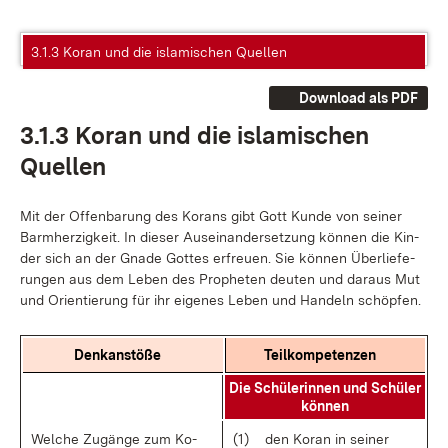
3.1.3 Koran und die islamischen Quellen
Download als PDF
3.1.3 Ko­ran und die is­la­mi­schen
Quel­len
Mit der Of­fen­ba­rung des Ko­rans gibt Gott Kun­de von sei­ner
Barm­her­zig­keit. In die­ser Aus­ein­an­der­set­zung kön­nen die Kin­
der sich an der Gna­de Got­tes er­freu­en. Sie kön­nen Über­lie­fe­
run­gen aus dem Le­ben des Pro­phe­ten deu­ten und dar­aus Mut
und Ori­en­tie­rung für ihr ei­ge­nes Le­ben und Han­deln schöp­fen.
Denk­an­stö­ße
Teil­kom­pe­ten­zen
Die Schü­le­rin­nen und Schü­ler
kön­nen
Wel­che Zu­gän­ge zum Ko­
(1)
den Ko­ran in sei­ner