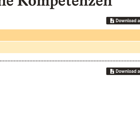
ne Kompetenzen
Download a
Download a