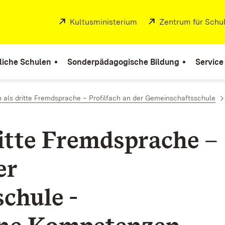
Extern:
Kultusministerium
(Öffnet in neuem Fenste
Extern:
Zentrum für Schul
liche Schulen
Sonderpädagogische Bildung
Service
 als dritte Fremdsprache – Profilfach an der Gemeinschaftsschule
ritte Fremdsprache –
er
chule -