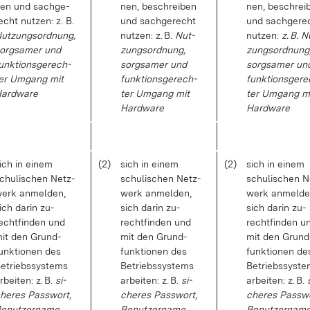
en und sach­ge­
nen, be­schrei­ben
nen, be­schrei­
echt nut­zen: z. B.
und sach­ge­recht
und sach­ge­re
ut­zungs­ord­nung,
nut­zen: z. B.
Nut­
nut­zen:
z. B. N
org­sa­mer und
zungs­ord­nung,
zungs­ord­nung
unk­ti­ons­ge­rech­
sorg­sa­mer und
sorg­sa­mer un
er Um­gang mit
funk­ti­ons­ge­rech­
funk­ti­ons­ge­r
ard­ware
ter Um­gang mit
ter Um­gang m
Hard­ware
Hard­ware
ich in ei­nem
(2)
sich in ei­nem
(2)
sich in ei­nem
chu­li­schen Netz­
schu­li­schen Netz­
schu­li­schen N
erk an­mel­den,
werk an­mel­den,
werk an­mel­de
ich dar­in zu­
sich dar­in zu­
sich dar­in zu­
echt­fin­den und
recht­fin­den und
recht­fin­den u
it den Grund­
mit den Grund­
mit den Grund
unk­tio­nen des
funk­tio­nen des
funk­tio­nen de
e­triebs­sys­tems
Be­triebs­sys­tems
Be­triebs­sys­t
r­bei­ten: z. B.
si­
ar­bei­ten: z. B.
si­
ar­bei­ten: z. B.
he­res Pass­wort,
che­res Pass­wort,
che­res Pass­w
e­nut­zer­na­me,
Be­nut­zer­na­me,
Be­nut­zer­na­me