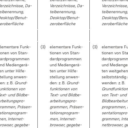
er­zeich­nis­se, Da­
Ver­zeich­nis­se, Da­
Ver­zeich­nis­se
ei­benen­nung,
tei­benen­nung,
tei­benen­nung,
esk­top/Be­nut­
Desk­top/Be­nut­
Desk­top/Be­nu
er­ober­flä­che
zer­ober­flä­che
zer­ober­flä­che
le­men­ta­re Funk­
(3)
ele­men­ta­re Funk­
(3)
ele­men­ta­re F
io­nen von Stan­
tio­nen von Stan­
tio­nen von St
ard­pro­gram­men
dard­pro­gram­men
dard­pro­gram­
nd Me­di­en­ge­rä­
und Me­di­en­ge­rä­
und Me­di­en­ge­
en un­ter Hil­fe­
ten un­ter Hil­fe­
ten weit­ge­he
tel­lung an­wen­
stel­lung an­wen­
selbst­stän­dig
en: z. B.
Grund­
den: z. B.
Grund­
wen­den: z. B.
unk­tio­nen von
funk­tio­nen von
Grund­funk­tio­
ext- und Bild­be­
Text- und Bild­be­
von Text- und
r­bei­tungs­pro­
ar­bei­tungs­pro­
Bild­be­ar­bei­tu
ram­men, Prä­sen­
gram­men, Prä­sen­
pro­gram­men, 
a­ti­ons­pro­gram­
ta­ti­ons­pro­gram­
sen­ta­ti­ons­pro
en, In­ter­net­
men, In­ter­net­
gram­men, In­te
row­ser, ge­ge­be­
brow­ser, ge­ge­be­
net­brow­ser, g