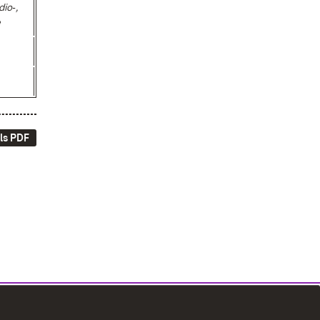
dio‑,
e
ls PDF