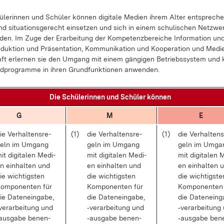
­le­rin­nen und Schü­ler kön­nen di­gi­ta­le Me­di­en ih­rem Al­ter ent­spre­ch
d si­tua­ti­ons­ge­recht ein­set­zen und sich in ei­nem schu­li­schen Netz­we
n­den. Im Zu­ge der Er­ar­bei­tung der Kom­pe­tenz­be­rei­che
In­for­ma­ti­on u
­duk­ti­on und Prä­sen­ta­ti­on
,
Kom­mu­ni­ka­ti­on und Ko­ope­ra­ti­on
und
Me­di­
aft
er­ler­nen sie den Um­gang mit ei­nem gän­gi­gen Be­triebs­sys­tem und
d­pro­gram­me in ih­ren Grund­funk­tio­nen an­wen­den.
Die Schü­le­rin­nen und Schü­ler kön­nen
G
M
E
ie Ver­hal­tens­re­
(1)
die Ver­hal­tens­re­
(1)
die Ver­hal­tens
eln im Um­gang
geln im Um­gang
geln im Um­ga
it di­gi­ta­len Me­di­
mit di­gi­ta­len Me­di­
mit di­gi­ta­len 
n ein­hal­ten und
en ein­hal­ten und
en ein­hal­ten 
ie wich­tigs­ten
die wich­tigs­ten
die wich­tigs­te
om­po­nen­ten für
Kom­po­nen­ten für
Kom­po­nen­ten
ie Da­ten­ein­ga­be,
die Da­ten­ein­ga­be,
die Da­ten­ein­g
ver­ar­bei­tung und
‑ver­ar­bei­tung und
‑ver­ar­bei­tung
aus­ga­be be­nen­
‑aus­ga­be be­nen­
‑aus­ga­be be­n