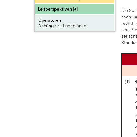
Leitperspektiven [+]
Die Schü
sach- un
Operatoren
recht­fi
Anhänge zu Fachplänen
sen
,
Pro
sell­sch
Stan­dar
(1)
d
g
m
e
d
K
d
‑
‑