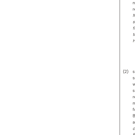
n
r
N
s
f
t
H
(2)
s
s
w
s
r
m
f
B
a
c
B