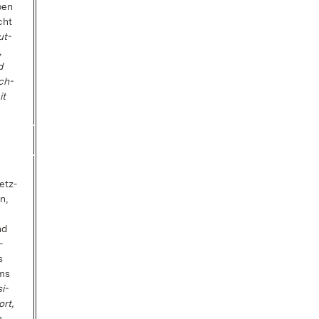
ben
cht
ut­
,
d
ech­
it
etz­
n,
nd
­
s
ems
si­
ort,
,