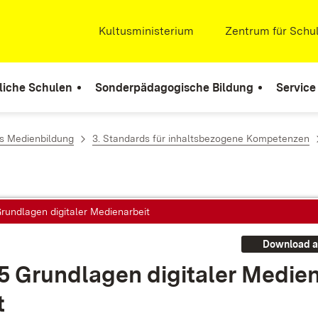
Extern:
Kultusministerium
(Öffnet in neuem Fenste
Extern:
Zentrum für Schul
liche Schulen
Sonderpädagogische Bildung
Service
s Medienbildung
3. Standards für inhaltsbezogene Kompetenzen
Grundlagen digitaler Medienarbeit
Download a
5 Grund­la­gen di­gi­ta­ler Me­di­en
t