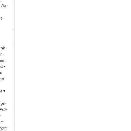
, Da­
t­
unk­
an­
men
rä­
nd
 an­
nen
ngs­
Prä­
­
r­
e­ge­