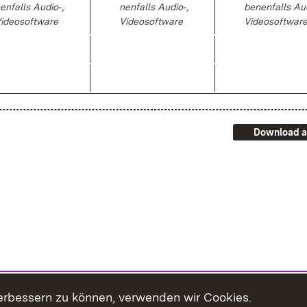
en­falls Au­dio‑,
nen­falls Au­dio‑,
be­nen­falls Au­
i­deo­soft­ware
Vi­deo­soft­ware
Vi­deo­soft­war
Download a
erbessern zu können, verwenden wir Cookies.