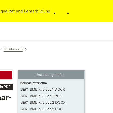
r)
qualität und Lehrerbildung
3.1 Klasse 5
Umsetzungshilfen
Beispielcurricula
ls PDF
SEK1 BMB Kl.5 Bsp.1 DOCX
­ar­
SEK1 BMB Kl.5 Bsp.1 PDF
SEK1 BMB Kl.5 Bsp.2 DOCX
SEK1 BMB Kl.5 Bsp.2 PDF