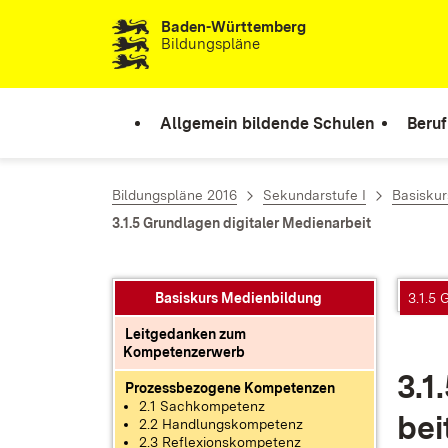
Baden-Württemberg
Zum Inhalt springen
Bildungspläne
Allgemein bildende Schulen
Beruf
Bildungspläne 2016
Sekundarstufe I
Basiskur
3.1.5 Grundlagen digitaler Medienarbeit
Basiskurs Medienbildung
3.1.5 
Leitgedanken zum
Kompetenzerwerb
3.1.
Prozessbezogene Kompetenzen
2.1 Sachkompetenz
bei
2.2 Handlungskompetenz
2.3 Reflexionskompetenz