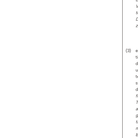
V
t
D
z
(3)
e
t
d
u
t
s
d
f
T
a
g
t
m
b