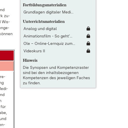
Fortbildungsmaterialien
end
Grundlagen digitaler Medi...
rk zu­
Unterrichtsmaterialien
nd Wis­
en­ge­
Analog und digital
 kön­nen
Animationsfilm - So geht’...
Ole – Online-Lernquiz zum...
Videokurs II
Hinweis
Die
Synopsen und Kompetenzraster
sind bei den inhaltsbezogenen
­re­
Kompetenzen des jeweiligen Faches
ng
zu finden.
Me­di­
und
n
 für
a­be,
 und
en­