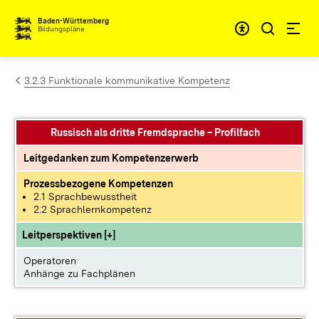
Zum Inhalt springen
Baden-Württemberg
Bildungspläne
3.2.3 Funktionale kommunikative Kompetenz
Russisch als dritte Fremdsprache – Profilfach
Leitgedanken zum Kompetenzerwerb
Prozessbezogene Kompetenzen
2.1 Sprachbewusstheit
2.2 Sprachlernkompetenz
Leitperspektiven [+]
Operatoren
Anhänge zu Fachplänen