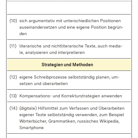
(10)
sich ar­gu­men­ta­tiv mit un­ter­schied­li­chen Po­si­tio­nen
aus­ein­an­der­set­zen und ei­ne ei­ge­ne Po­si­ti­on be­grün­
den
(11)
li­te­ra­ri­sche und nicht­li­te­ra­ri­sche Tex­te, auch me­dia­
le, ana­ly­sie­ren und in­ter­pre­tie­ren
Stra­te­gi­en und Me­tho­den
(12)
ei­ge­ne Schreib­pro­zes­se selbst­stän­dig pla­nen, um­
set­zen und über­ar­bei­ten
(13)
Kom­pen­sa­ti­ons- und Kor­rek­tur­stra­te­gi­en an­wen­den
(14)
(di­gi­ta­le) Hilfs­mit­tel zum Ver­fas­sen und Über­ar­bei­ten
ei­ge­ner Tex­te selbst­stän­dig ver­wen­den, zum Bei­spiel
Wör­ter­bü­cher, Gram­ma­ti­ken, rus­si­sches Wi­ki­pe­dia,
Smart­pho­ne