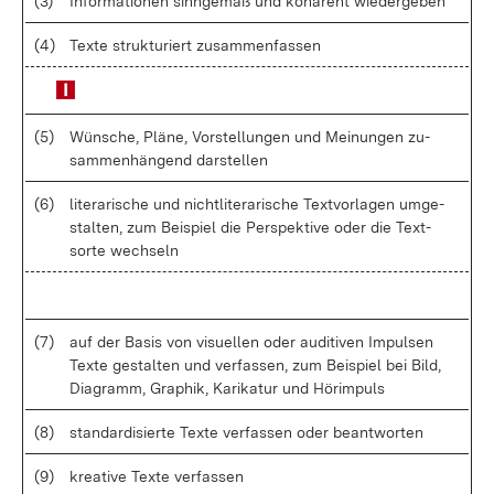
(3)
In­for­ma­tio­nen sinn­ge­mäß und ko­hä­rent wie­der­ge­ben
(4)
Tex­te struk­tu­riert zu­sam­men­fas­sen
(5)
Wün­sche, Plä­ne, Vor­stel­lun­gen und Mei­nun­gen zu­
sam­men­hän­gend dar­stel­len
(6)
li­te­ra­ri­sche und nicht­li­te­ra­ri­sche Text­vor­la­gen um­ge­
stal­ten, zum Bei­spiel die Per­spek­ti­ve oder die Text­
sor­te wech­seln
(7)
auf der Ba­sis von vi­su­el­len oder au­di­tiven Im­pul­sen
Tex­te ge­stal­ten und ver­fas­sen, zum Bei­spiel bei Bild,
Dia­gramm, Gra­phik, Ka­ri­ka­tur und Hör­im­puls
(8)
stan­dar­di­sier­te Tex­te ver­fas­sen oder be­ant­wor­ten
(9)
krea­ti­ve Tex­te ver­fas­sen