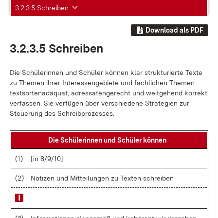
3.2.3.5 Schreiben
Download als PDF
3.2.3.5 Schrei­ben
Die Schü­le­rin­nen und Schü­ler kön­nen klar struk­tu­rier­te Tex­te
zu The­men ih­rer In­ter­es­sen­ge­bie­te und fach­li­chen The­men
text­sor­ten­ad­äquat, adres­sa­ten­ge­recht und weit­ge­hend kor­rekt
ver­fas­sen. Sie ver­fü­gen über ver­schie­de­ne Stra­te­gi­en zur
Steue­rung des Schreib­pro­zes­ses.
Die Schü­le­rin­nen und Schü­ler kön­nen
(1)
[in 8/9/10]
(2)
No­ti­zen und Mit­tei­lun­gen zu Tex­ten schrei­ben