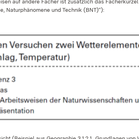
i­sen auf an­de­re Fä­cher ist zu­sätz­lich das Fä­cher­kür­zel
gie, Na­tur­phä­no­me­ne und Tech­nik (BNT)“):
sicht (Bei­spiel aus Geo­gra­phie 3.1.2.1 „Grund­la­gen von 