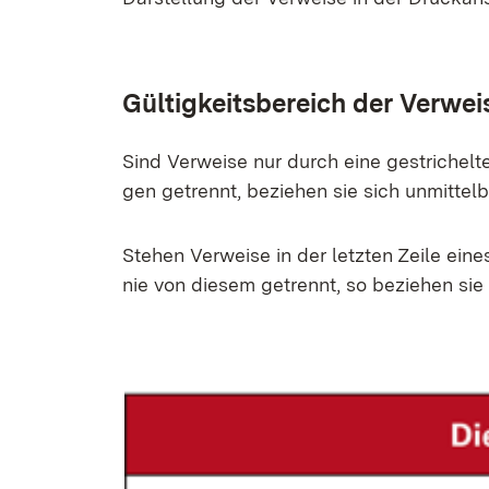
Gül­tig­keits­be­reich der Ver­wei­
Sind Ver­wei­se nur durch ei­ne ge­stri­chel­
gen ge­trennt, be­zie­hen sie sich un­mit­tel­b
Ste­hen Ver­wei­se in der letz­ten Zei­le ei­
nie von die­sem ge­trennt, so be­zie­hen sie