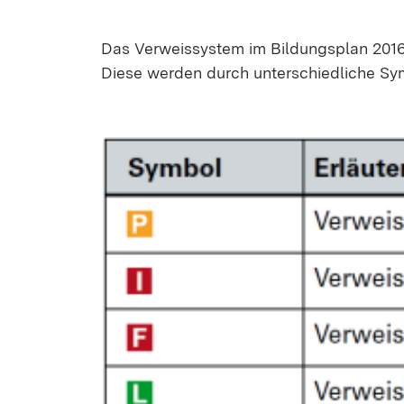
Das Ver­weis­sys­tem im Bil­dungs­plan 2016 u
Die­se wer­den durch un­ter­schied­li­che Sym