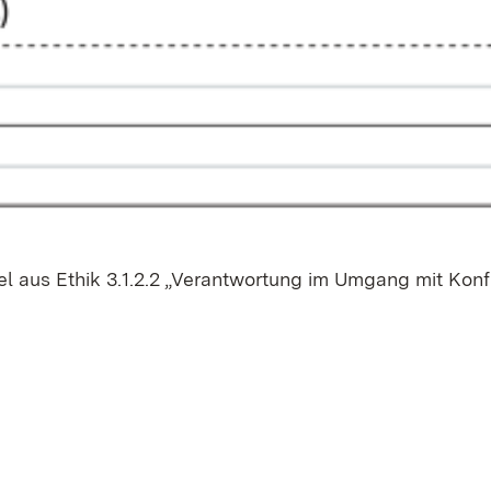
piel aus Ethik 3.1.2.2 „Ver­ant­wor­tung im Um­gang mit Kon­