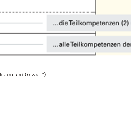
flik­ten und Ge­walt“)