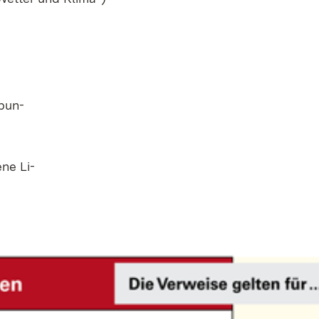
­bun­
­ne Li­