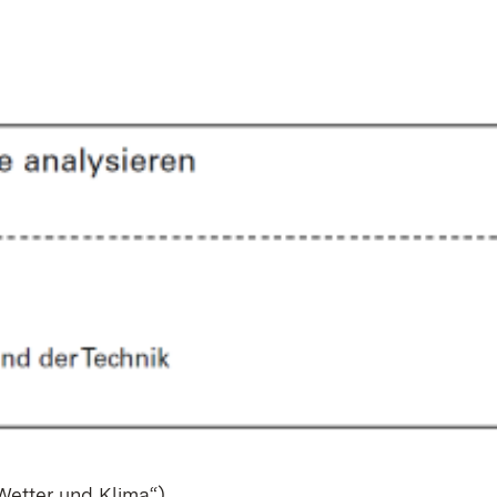
Wet­ter und Kli­ma“)