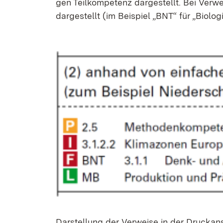
gen Teil­kom­pe­tenz dar­ge­stellt. Bei Ver­we
dar­ge­stellt (im Bei­spiel „BNT“ für „Bio­lo­
Dar­stel­lung der Ver­wei­se in der Druck­an­