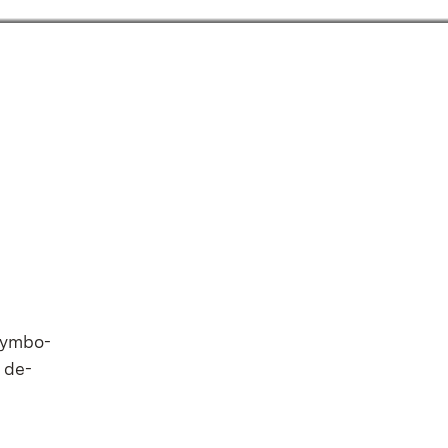
 Sym­bo­
r de­