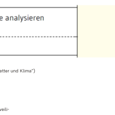
et­ter und Kli­ma“)
i­li­