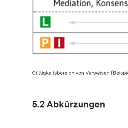
Gül­tig­keits­be­reich von Ver­wei­sen (Bei­s
5.2 Ab­kür­zun­gen