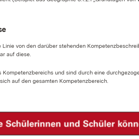
se
te Li­nie von den dar­über ste­hen­den Kom­pe­tenz­be­schrei
ar auf die­se.
nes Kom­pe­tenz­be­reichs und sind durch ei­ne durch­ge­zo­ge
 sich auf den ge­sam­ten Kom­pe­tenz­be­reich.