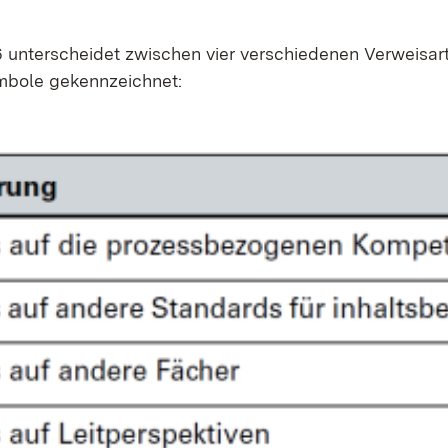
n­ter­schei­det zwi­schen vier ver­schie­de­nen Ver­weis­ar­
­bo­le ge­kenn­zeich­net: