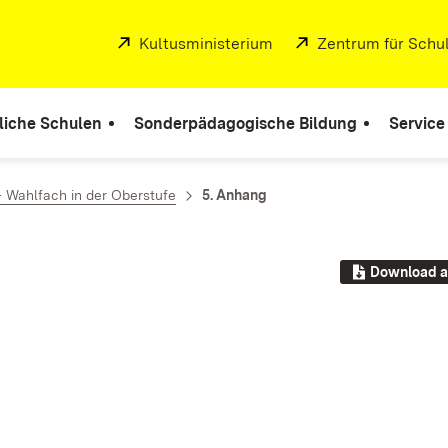
Extern:
Kultusministerium
(Öffnet in neuem Fenste
Extern:
Zentrum für Schul
liche Schulen
Sonderpädagogische Bildung
Service
– Wahlfach in der Oberstufe
5. Anhang
Download a