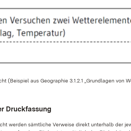
icht (Bei­spiel aus Geo­gra­phie 3.1.2.1 „Grund­la­gen von W
der Druck­fas­sung
 wer­den sämt­li­che Ver­wei­se di­rekt un­ter­halb der je­we