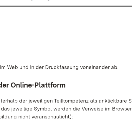
n im Web und in der Druck­fas­sung von­ein­an­der ab.
der On­line-Platt­form
ter­halb der je­wei­li­gen Teil­kom­pe­tenz als an­klick­ba­re
 das je­wei­li­ge Sym­bol wer­den die Ver­wei­se im Brow­se
­bil­dung nicht ver­an­schau­licht):