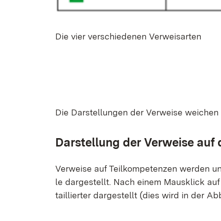
Die vier ver­schie­de­nen Ver­weis­ar­ten
Die Dar­stel­lun­gen der Ver­wei­se wei­che
Dar­stel­lung der Ver­wei­se auf 
Ver­wei­se auf Teil­kom­pe­ten­zen wer­den un­
le dar­ge­stellt. Nach ei­nem Maus­klick auf
tail­lier­ter dar­ge­stellt (dies wird in der Ab