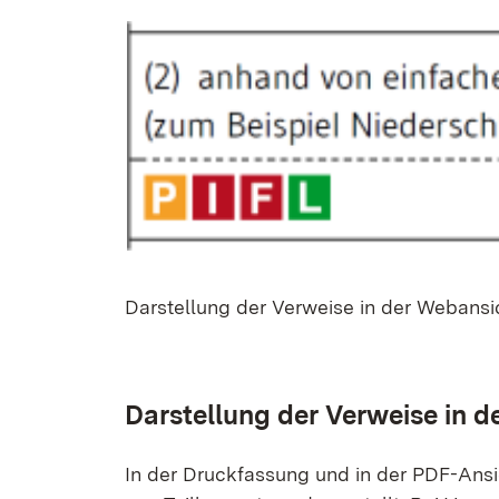
Dar­stel­lung der Ver­wei­se in der Web­an­s
Dar­stel­lung der Ver­wei­se in 
In der Druck­fas­sung und in der PDF-An­sicht