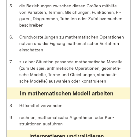
5.
die Be­zie­hun­gen zwi­schen die­sen Grö­ßen mit­hil­fe
von Va­ria­blen, Ter­men, Glei­chun­gen, Funk­tio­nen, Fi­
gu­ren, Dia­gram­men, Ta­bel­len oder Zu­falls­ver­su­chen
be­schrei­ben
6.
Grund­vor­stel­lun­gen zu ma­the­ma­ti­schen Ope­ra­tio­nen
nut­zen und die Eig­nung ma­the­ma­ti­scher Ver­fah­ren
ein­schät­zen
7.
zu ei­ner Si­tua­ti­on pas­sen­de ma­the­ma­ti­sche Mo­del­le
(zum Bei­spiel arith­me­ti­sche Ope­ra­tio­nen, geo­me­tri­
sche Mo­del­le, Ter­me und Glei­chun­gen, sto­chas­ti­
sche Mo­del­le) aus­wäh­len oder kon­stru­ie­ren
im ma­the­ma­ti­schen Mo­dell ar­bei­ten
8.
Hilfs­mit­tel ver­wen­den
9.
rech­nen, ma­the­ma­ti­sche Al­go­rith­men oder Kon­
struk­tio­nen aus­füh­ren
in­ter­pre­tie­ren und va­li­die­ren