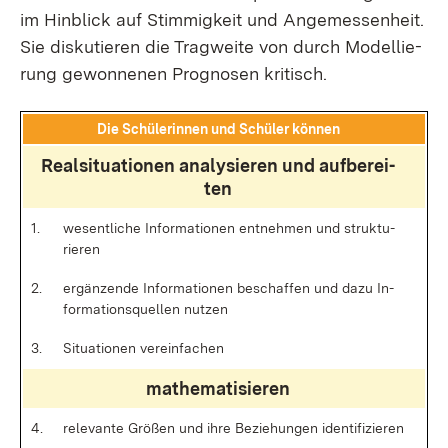
im Hin­blick auf Stim­mig­keit und An­ge­mes­sen­heit.
Sie dis­ku­tie­ren die Trag­wei­te von durch Mo­del­lie­
rung ge­won­ne­nen Pro­gno­sen kri­tisch.
Die Schü­le­rin­nen und Schü­ler kön­nen
Re­al­si­tua­tio­nen ana­ly­sie­ren und auf­be­rei­
ten
1.
we­sent­li­che In­for­ma­tio­nen ent­neh­men und struk­tu­
rie­ren
2.
er­gän­zen­de In­for­ma­tio­nen be­schaf­fen und da­zu In­
for­ma­ti­ons­quel­len nut­zen
3.
Si­tua­tio­nen ver­ein­fa­chen
ma­the­ma­ti­sie­ren
4.
re­le­van­te Grö­ßen und ih­re Be­zie­hun­gen iden­ti­fi­zie­ren