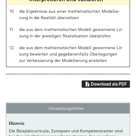
10.
die Er­geb­nis­se aus ei­ner ma­the­ma­ti­schen Mo­del­lie­
rung in die Rea­li­tät über­set­zen
11.
die aus dem ma­the­ma­ti­schen Mo­dell ge­won­ne­ne Lö­
sung in der je­wei­li­gen Re­al­si­tua­ti­on über­prü­fen
12.
die aus dem ma­the­ma­ti­schen Mo­dell ge­won­ne­ne Lö­
sung be­wer­ten und ge­ge­be­nen­falls Über­le­gun­gen
zur Ver­bes­se­rung der Mo­del­lie­rung an­stel­len
Download als PDF
Umsetzungshilfen
Hinweis
Die
Beispielcurricula, Synopsen und Kompetenzraster
sind