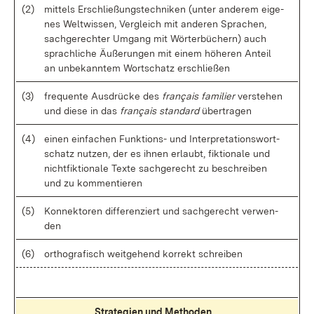
(2)
mit­tels Er­schlie­ßungs­tech­ni­ken (un­ter an­de­rem ei­ge­
nes Welt­wis­sen, Ver­gleich mit an­de­ren Spra­chen,
sach­ge­rech­ter Um­gang mit Wör­ter­bü­chern) auch
sprach­li­che Äu­ße­run­gen mit ei­nem hö­he­ren An­teil
an un­be­kann­tem Wort­schatz er­schlie­ßen
(3)
fre­quen­te Aus­drü­cke des
français fa­mi­lier
ver­ste­hen
und die­se in das
français stan­dard
über­tra­gen
(4)
ei­nen ein­fa­chen Funk­ti­ons- und In­ter­pre­ta­ti­ons­wort­
schatz nut­zen, der es ih­nen er­laubt, fik­tio­na­le und
nicht­fik­tio­na­le Tex­te sach­ge­recht zu be­schrei­ben
und zu kom­men­tie­ren
(5)
Kon­nek­to­ren dif­fe­ren­ziert und sach­ge­recht ver­wen­
den
(6)
or­tho­gra­fisch weit­ge­hend kor­rekt schrei­ben
Stra­te­gi­en und Me­tho­den