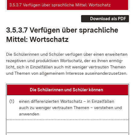
3.5.3.7 Verfügen über sprachliche Mittel: Wortschatz
Download als PDF
3.5.3.7 Ver­fü­gen über sprach­li­che
Mit­tel: Wort­schatz
Die Schü­le­rin­nen und Schü­ler ver­fü­gen über ei­nen er­wei­ter­ten
re­zep­ti­ven und pro­duk­ti­ven Wort­schatz, der es ih­nen er­mög­
licht, sich in Ein­zel­fäl­len auch mit we­ni­ger ver­trau­ten The­men
und The­men von all­ge­mei­nem In­ter­es­se aus­ein­an­der­zu­set­zen.
Die Schü­le­rin­nen und Schü­ler kön­nen
(1)
ei­nen dif­fe­ren­zier­ten Wort­schatz – in Ein­zel­fäl­len
auch zu we­ni­ger ver­trau­ten The­men – ver­ste­hen und
an­wen­den