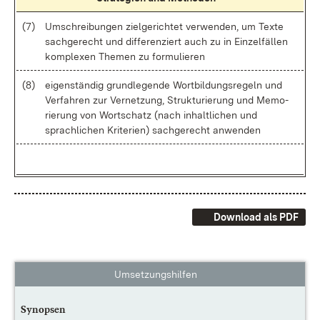
(7)
Um­schrei­bun­gen ziel­ge­rich­tet ver­wen­den, um Tex­te
sach­ge­recht und dif­fe­ren­ziert auch zu in Ein­zel­fäl­len
kom­ple­xen The­men zu for­mu­lie­ren
(8)
ei­gen­stän­dig grund­le­gen­de Wort­bil­dungs­re­geln und
Ver­fah­ren zur Ver­net­zung, Struk­tu­rie­rung und Me­mo­
rie­rung von Wort­schatz (nach in­halt­li­chen und
sprach­li­chen Kri­te­ri­en) sach­ge­recht an­wen­den
Download als PDF
Umsetzungshilfen
Synopsen