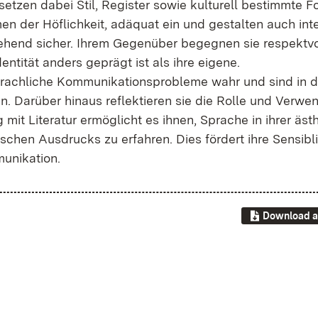
et­zen da­bei Stil, Re­gis­ter so­wie kul­tu­rell be­stimm­te 
 der Höf­lich­keit, ad­äquat ein und ge­stal­ten auch in­te
it­ge­hend si­cher. Ih­rem Ge­gen­über be­geg­nen sie re­spekt­
n­ti­tät an­ders ge­prägt ist als ih­re ei­ge­ne.
ach­li­che Kom­mu­ni­ka­ti­ons­pro­ble­me wahr und sind in 
den. Dar­über hin­aus re­flek­tie­ren sie die Rol­le und Ver­we
 Li­te­ra­tur er­mög­licht es ih­nen, Spra­che in ih­rer äs­th
schen Aus­drucks zu er­fah­ren. Dies för­dert ih­re Sen­si­bli­
ni­ka­ti­on.
Download a