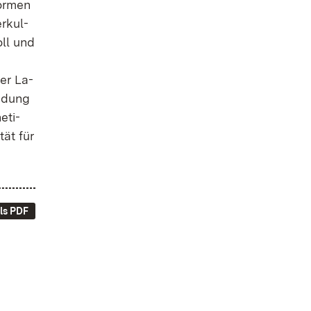
For­men
r­kul­
voll und
der La­
n­dung
e­ti­
tät für
ls PDF