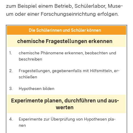
zum Bei­spiel ei­nem Be­trieb, Schü­ler­la­bor, Mu­se­
um oder ei­ner For­schungs­ein­rich­tung er­fol­gen.
Die Schü­le­rin­nen und Schü­ler kön­nen
che­mi­sche Fra­ge­stel­lun­gen er­ken­nen
1.
che­mi­sche Phä­no­me­ne er­ken­nen, be­ob­ach­ten und
be­schrei­ben
2.
Fra­ge­stel­lun­gen, ge­ge­be­nen­falls mit Hilfs­mit­teln, er­
schlie­ßen
3.
Hy­po­the­sen bil­den
Ex­pe­ri­men­te pla­nen, durch­füh­ren und aus­
wer­ten
4.
Ex­pe­ri­men­te zur Über­prü­fung von Hy­po­the­sen pla­
nen