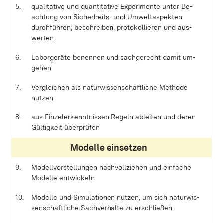
5.
qua­li­ta­ti­ve und quan­ti­ta­ti­ve Ex­pe­ri­men­te un­ter Be­
ach­tung von Si­cher­heits- und Um­welt­as­pek­ten
durch­füh­ren, be­schrei­ben, pro­to­kol­lie­ren und aus­
wer­ten
6.
La­bor­ge­rä­te be­nen­nen und sach­ge­recht da­mit um­
ge­hen
7.
Ver­glei­chen als na­tur­wis­sen­schaft­li­che Me­tho­de
nut­zen
8.
aus Ein­zel­er­kennt­nis­sen Re­geln ab­lei­ten und de­ren
Gül­tig­keit über­prü­fen
Mo­del­le ein­set­zen
9.
Mo­dell­vor­stel­lun­gen nach­voll­zie­hen und ein­fa­che
Mo­del­le ent­wi­ckeln
10.
Mo­del­le und Si­mu­la­tio­nen nut­zen, um sich na­tur­wis­
sen­schaft­li­che Sach­ver­hal­te zu er­schlie­ßen