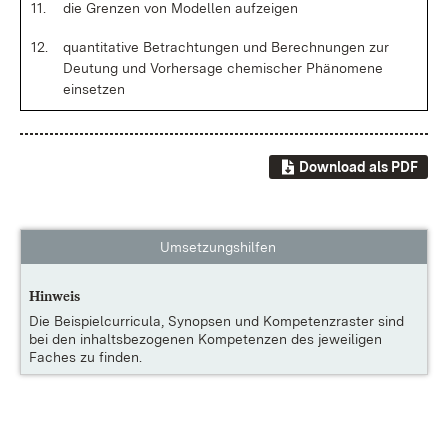
11.
die Gren­zen von Mo­del­len auf­zei­gen
12.
quan­ti­ta­ti­ve Be­trach­tun­gen und Be­rech­nun­gen zur
Deu­tung und Vor­her­sa­ge che­mi­scher Phä­no­me­ne
ein­set­zen
Download als PDF
Umsetzungshilfen
Hinweis
Die
Beispielcurricula, Synopsen und Kompetenzraster
sind
bei den inhaltsbezogenen Kompetenzen des jeweiligen
Faches zu finden.