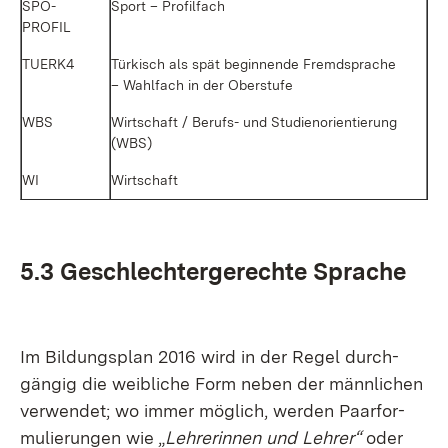
SPO­
Sport – Pro­fil­fach
PROFIL
TUERK4
Tür­kisch als spät be­gin­nen­de Fremd­spra­che
– Wahl­fach in der Ober­stu­fe
WBS
Wirt­schaft / Be­rufs- und Stu­di­en­ori­en­tie­rung
(WBS)
WI
Wirt­schaft
5.3 Ge­schlech­ter­ge­rech­te Spra­che
Im Bil­dungs­plan 2016 wird in der Re­gel durch­
gän­gig die weib­li­che Form ne­ben der männ­li­chen
ver­wen­det; wo im­mer mög­lich, wer­den Paar­for­
mu­lie­run­gen wie „
Leh­re­rin­nen und Leh­rer“
oder