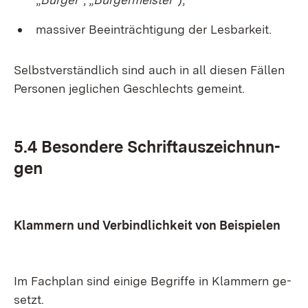
mas­si­ver Be­ein­träch­ti­gung der Les­bar­keit.
Selbst­ver­ständ­lich sind auch in all die­sen Fäl­len
Per­so­nen jeg­li­chen Ge­schlechts ge­meint.
5.4 Be­son­de­re Schrift­aus­zeich­nun­
gen
Klam­mern und Ver­bind­lich­keit von Bei­spie­len
Im Fach­plan sind ei­ni­ge Be­grif­fe in Klam­mern ge­
setzt.