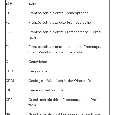
ETH
Ethik
F1
Fran­zö­sisch als ers­te Fremd­spra­che
F2
Fran­zö­sisch als zwei­te Fremd­spra­che
F3
Fran­zö­sisch als drit­te Fremd­spra­che – Pro­fil­
fach
F4
Fran­zö­sisch als spät be­gin­nen­de Fremd­spra­
che – Wahl­fach in der Ober­stu­fe
G
Ge­schich­te
GEO
Geo­gra­phie
GEOL
Geo­lo­gie – Wahl­fach in der Ober­stu­fe
GK
Ge­mein­schafts­kun­de
GR3
Grie­chisch als drit­te Fremd­spra­che – Pro­fil­
fach
GR4
Grie­chisch als spät be­gin­nen­de Fremd­spra­