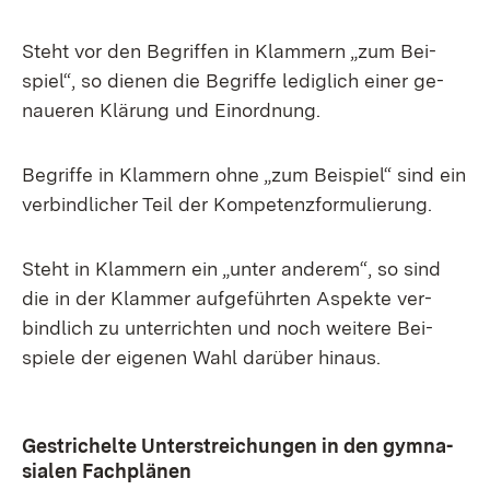
Steht vor den Be­grif­fen in Klam­mern „zum Bei­
spiel“, so die­nen die Be­grif­fe le­dig­lich ei­ner ge­
naue­ren Klä­rung und Ein­ord­nung.
Be­grif­fe in Klam­mern oh­ne „zum Bei­spiel“ sind ein
ver­bind­li­cher Teil der Kom­pe­tenz­for­mu­lie­rung.
Steht in Klam­mern ein „un­ter an­de­rem“, so sind
die in der Klam­mer auf­ge­führ­ten As­pek­te ver­
bind­lich zu un­ter­rich­ten und noch wei­te­re Bei­
spie­le der ei­ge­nen Wahl dar­über hin­aus.
Ge­stri­chel­te Un­ter­strei­chun­gen in den gym­na­
sia­len Fach­plä­nen