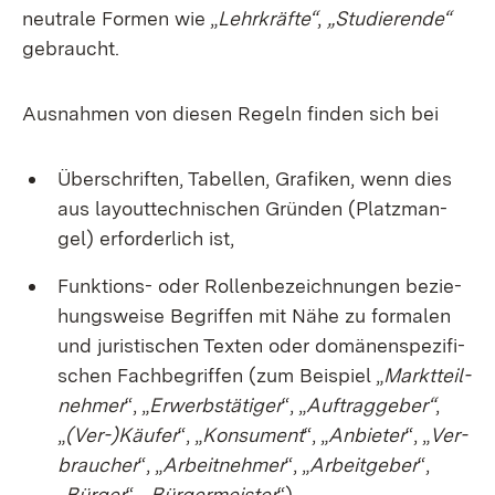
neu­tra­le For­men wie „
Lehr­kräf­te“
,
„Stu­die­ren­de“
ge­braucht.
Aus­nah­men von die­sen Re­geln fin­den sich bei
Über­schrif­ten, Ta­bel­len, Gra­fi­ken, wenn dies
aus lay­out­tech­ni­schen Grün­den (Platz­man­
gel) er­for­der­lich ist,
Funk­ti­ons- oder Rol­len­be­zeich­nun­gen be­zie­
hungs­wei­se Be­grif­fen mit Nä­he zu for­ma­len
und ju­ris­ti­schen Tex­ten oder do­mä­nen­spe­zi­fi­
schen Fach­be­grif­fen (zum Bei­spiel „
Markt­teil­
neh­mer
“, „
Er­werbs­tä­ti­ger
“, „
Auf­trag­ge­ber“
,
„
(Ver-)Käu­fer
“, „
Kon­su­ment
“, „
An­bie­ter
“, „
Ver­
brau­cher
“, „
Ar­beit­neh­mer
“, „
Ar­beit­ge­ber
“,
„
Bür­ger
“, „
Bür­ger­meis­ter
“),