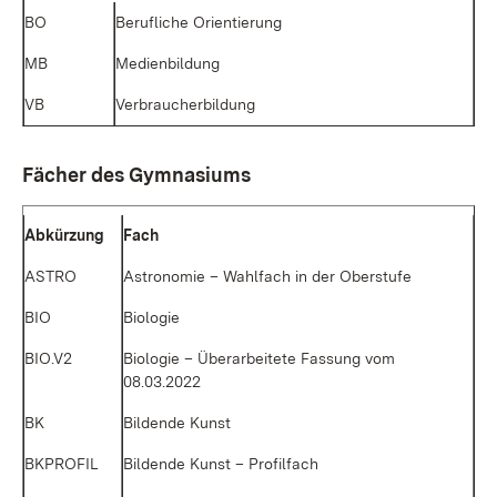
BO
Be­ruf­li­che Ori­en­tie­rung
MB
Me­di­en­bil­dung
VB
Ver­brau­cher­bil­dung
Fä­cher des Gym­na­si­ums
Ab­kür­zung
Fach
AS­TRO
As­tro­no­mie – Wahl­fach in der Ober­stu­fe
BIO
Bio­lo­gie
BIO.V2
Bio­lo­gie – Über­ar­bei­te­te Fas­sung vom
08.03.2022
BK
Bil­den­de Kunst
BKPROFIL
Bil­den­de Kunst – Pro­fil­fach