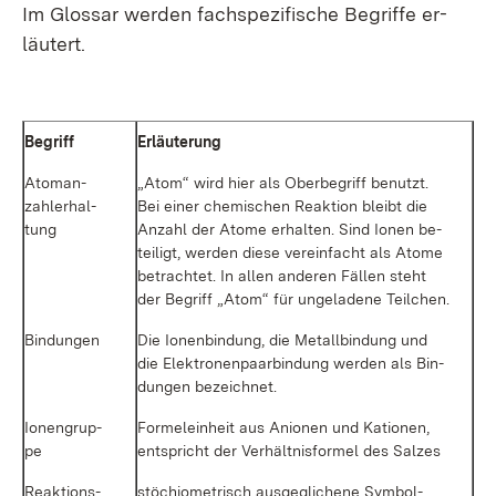
Im Glos­sar wer­den fach­spe­zi­fi­sche Be­grif­fe er­
läu­tert.
Be­griff
Er­läu­te­rung
Atoman­
„Atom“ wird hier als Ober­be­griff be­nutzt.
zahl­er­hal­
Bei ei­ner che­mi­schen Re­ak­ti­on bleibt die
tung
An­zahl der Ato­me er­hal­ten. Sind Io­nen be­
tei­ligt, wer­den die­se ver­ein­facht als Ato­me
be­trach­tet. In al­len an­de­ren Fäl­len steht
der Be­griff „Atom“ für un­ge­la­de­ne Teil­chen.
Bin­dun­gen
Die Io­nen­bin­dung, die Me­tall­bin­dung und
die Elek­tro­nen­paar­bin­dung wer­den als Bin­
dun­gen be­zeich­net.
Io­nen­grup­
For­mel­ein­heit aus Anio­nen und Kat­io­nen,
pe
ent­spricht der Ver­hält­nis­for­mel des Sal­zes
Re­ak­ti­ons­
stö­chio­me­trisch aus­ge­gli­che­ne Sym­bol­