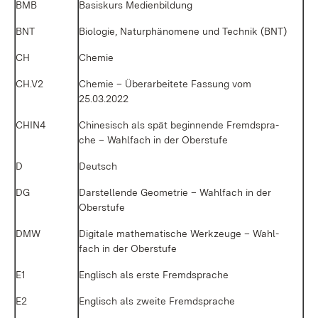
BMB
Ba­sis­kurs Me­di­en­bil­dung
BNT
Bio­lo­gie, Na­tur­phä­no­me­ne und Tech­nik (BNT)
CH
Che­mie
CH.V2
Che­mie – Über­ar­bei­te­te Fas­sung vom
25.03.2022
CHIN4
Chi­ne­sisch als spät be­gin­nen­de Fremd­spra­
che – Wahl­fach in der Ober­stu­fe
D
Deutsch
DG
Dar­stel­len­de Geo­me­trie – Wahl­fach in der
Ober­stu­fe
DMW
Di­gi­ta­le ma­the­ma­ti­sche Werk­zeu­ge – Wahl­
fach in der Ober­stu­fe
E1
Eng­lisch als ers­te Fremd­spra­che
E2
Eng­lisch als zwei­te Fremd­spra­che