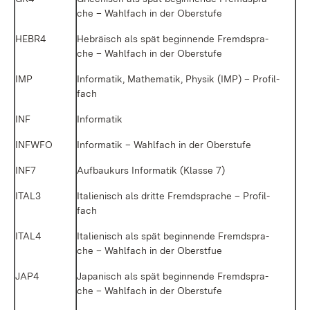
che – Wahl­fach in der Ober­stu­fe
HE­BR4
He­brä­isch als spät be­gin­nen­de Fremd­spra­
che – Wahl­fach in der Ober­stu­fe
IMP
In­for­ma­tik, Ma­the­ma­tik, Phy­sik (IMP) – Pro­fil­
fach
INF
In­for­ma­tik
INF­W­FO
In­for­ma­tik – Wahl­fach in der Ober­stu­fe
INF7
Auf­bau­kurs In­for­ma­tik (Klas­se 7)
ITAL3
Ita­lie­nisch als drit­te Fremd­spra­che – Pro­fil­
fach
ITAL4
Ita­lie­nisch als spät be­gin­nen­de Fremd­spra­
che – Wahl­fach in der Oberst­fue
JAP4
Ja­pa­nisch als spät be­gin­nen­de Fremd­spra­
che – Wahl­fach in der Ober­stu­fe