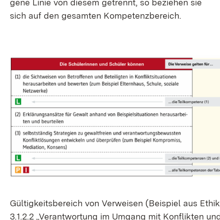
ge­ne Li­nie von die­sem ge­trennt, so be­zie­hen sie
sich auf den ge­sam­ten Kom­pe­tenz­be­reich.
Gül­tig­keits­be­reich von Ver­wei­sen (Bei­spiel aus Ethik
3.1.2.2 „Ver­ant­wor­tung im Um­gang mit Kon­flik­ten un