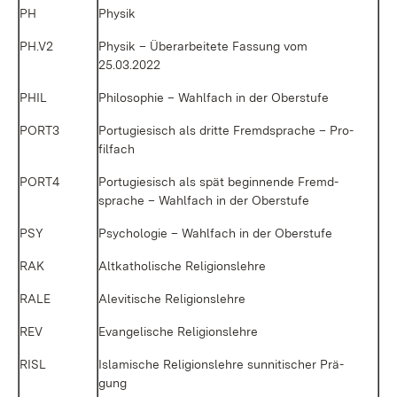
PH
Phy­sik
PH.V2
Phy­sik – Über­ar­bei­te­te Fas­sung vom
25.03.2022
PHIL
Phi­lo­so­phie – Wahl­fach in der Ober­stu­fe
PORT3
Por­tu­gie­sisch als drit­te Fremd­spra­che – Pro­
fil­fach
PORT4
Por­tu­gie­sisch als spät be­gin­nen­de Fremd­
spra­che – Wahl­fach in der Ober­stu­fe
PSY
Psy­cho­lo­gie – Wahl­fach in der Ober­stu­fe
RAK
Alt­ka­tho­li­sche Re­li­gi­ons­leh­re
RA­LE
Ale­vi­ti­sche Re­li­gi­ons­leh­re
REV
Evan­ge­li­sche Re­li­gi­ons­leh­re
RISL
Is­la­mi­sche Re­li­gi­ons­leh­re sun­ni­ti­scher Prä­
gung