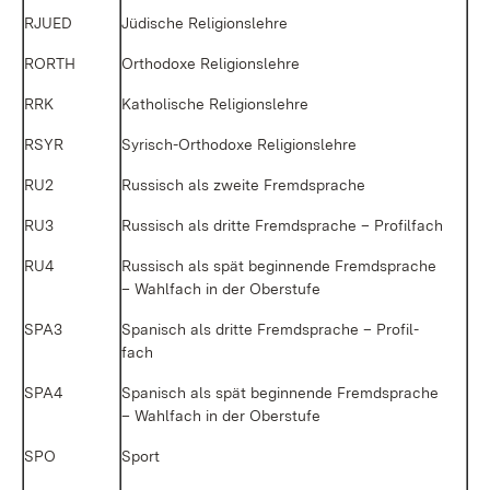
RJUED
Jü­di­sche Re­li­gi­ons­leh­re
RORTH
Or­tho­do­xe Re­li­gi­ons­leh­re
RRK
Ka­tho­li­sche Re­li­gi­ons­leh­re
RSYR
Sy­risch-Or­tho­do­xe Re­li­gi­ons­leh­re
RU2
Rus­sisch als zwei­te Fremd­spra­che
RU3
Rus­sisch als drit­te Fremd­spra­che – Pro­fil­fach
RU4
Rus­sisch als spät be­gin­nen­de Fremd­spra­che
– Wahl­fach in der Ober­stu­fe
SPA3
Spa­nisch als drit­te Fremd­spra­che – Pro­fil­
fach
SPA4
Spa­nisch als spät be­gin­nen­de Fremd­spra­che
– Wahl­fach in der Ober­stu­fe
SPO
Sport