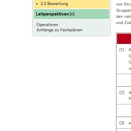
2.3 Bewertung
von Stru
Grup­pen
Leitperspektiven [+]
den na­tü
und Zu­k
Operatoren
Anhänge zu Fachplänen
(1)
K
G
G
u
(2)
d
P
(3)
e