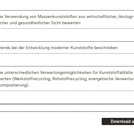
ie Ver­wen­dung von Mas­sen­kunst­stof­fen aus wirt­schaft­li­cher, öko­lo­gi­
cher und ge­sund­heit­li­cher Sicht be­wer­ten
rends bei der Ent­wick­lung mo­der­ner Kunst­stof­fe be­schrei­ben
ie un­ter­schied­li­chen Ver­wer­tungs­mög­lich­kei­ten für Kunst­stoff­ab­fäl­le
er­ten (Werk­stoff­re­cy­cling, Roh­stoff­re­cy­cling, en­er­ge­ti­sche Ver­wer­tu
om­pos­tie­rung)
Download a