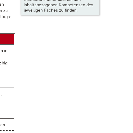
len
inhaltsbezogenen Kompetenzen des
jeweiligen Faches zu finden.
en zu
l­tags-
en in
schig
,
ren