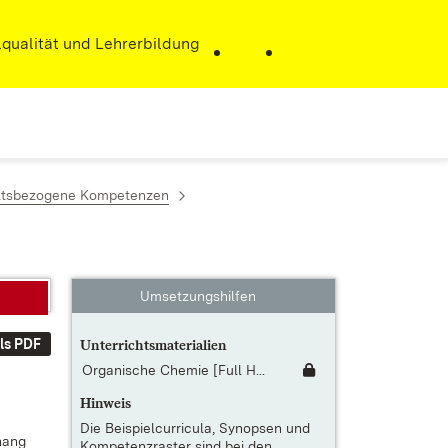
r)
qualität und Lehrerbildung
haltsbezogene Kompetenzen
Umsetzungshilfen
ls PDF
Unterrichtsmaterialien
Organische Chemie [Full H...
Hinweis
Die
Beispielcurricula, Synopsen und
­hang
Kompetenzraster
sind bei den