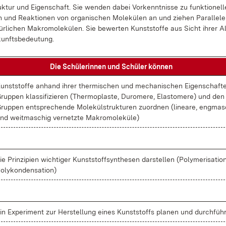
k­tur und Ei­gen­schaft. Sie wen­den da­bei Vor­kennt­nis­se zu funk­tio­nel­
 und Re­ak­tio­nen von or­ga­ni­schen Mo­le­kü­len an und zie­hen Par­al­le­l
r­li­chen Ma­kro­mo­le­kü­len. Sie be­wer­ten Kunst­stof­fe aus Sicht ih­rer Al
unfts­be­deu­tung.
Die Schü­le­rin­nen und Schü­ler kön­nen
unst­stof­fe an­hand ih­rer ther­mi­schen und me­cha­ni­schen Ei­gen­schaf­t
rup­pen klas­si­fi­zie­ren (Ther­mo­plas­te, Du­rome­re, Elast­o­me­re) und den
rup­pen ent­spre­chen­de Mo­le­kül­struk­tu­ren zu­ord­nen (li­nea­re, eng­ma­
nd weit­ma­schig ver­netz­te Ma­kro­mo­le­kü­le)
ie Prin­zi­pi­en wich­ti­ger Kunst­stoff­syn­the­sen dar­stel­len (Po­ly­me­ri­sa­ti­on
o­ly­kon­den­sa­ti­on)
in Ex­pe­ri­ment zur Her­stel­lung ei­nes Kunst­stoffs pla­nen und durch­füh­