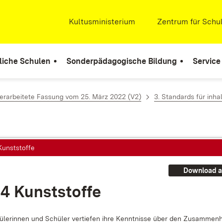
Extern:
Kultusministerium
(Öffnet in neuem Fenste
Extern:
Zentrum für Schul
liche Schulen
Sonderpädagogische Bildung
Service
rarbeitete Fassung vom 25. März 2022 (V2)
3. Standards für in
Kunststoffe
Download a
.4 Kunst­stof­fe
­le­rin­nen und Schü­ler ver­tie­fen ih­re Kennt­nis­se über den Zu­sam­men